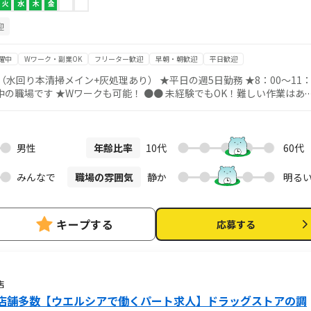
火
水
木
金
迎
躍中
Wワーク・副業OK
フリーター歓迎
早朝・朝歓迎
平日歓迎
ン+灰処理あり） ★平日の週5日勤務 ★8：00～11：
ークも可能！ ●● 未経験でもOK！難しい作業はあり
タートした方がほとんど！ 慣れるまで、そして慣れてからもしっかりサ
年、シニアなど幅広い年齢層の方が活躍中 まずはお気軽にご応募ください！
会社負担でクリーニングを行います ご自宅での洗濯は不要ですので、手間
男性
年齢比率
10代
60代
近所にコンビニ・スーパーあり
みんなで
職場の雰囲気
静か
明る
キープする
応募する
店
店舗多数【ウエルシアで働くパート求人】ドラッグストアの調