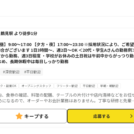
鶴見駅 より徒歩1分
 【昼】9:00～17:00 【夕方・夜】17:00～23:30 ※採用状況により、ご希望
がございます 1日3時間～、週2日～OK ＜20代・学生Aさんの勤務例
から勤務、週3日程度 ・学校がお休みの土日祝は午前中からがっつり勤
なめ、長期休暇中は毎日しっかり勤務
#深夜歓迎
#平日歓迎
ク・副業OK
オープニングスタッフ
フリーター歓迎
平日歓迎
早朝・朝歓迎
内、食券の確認、料理の配膳、テーブルの片付けや店内清掃などをお任
めになるので、オーダーやお会計業務はありません。丁寧な研修と先輩
安心して働いて頂けます。笑顔や気配りが活かせる仕事です。
キープする
応募する