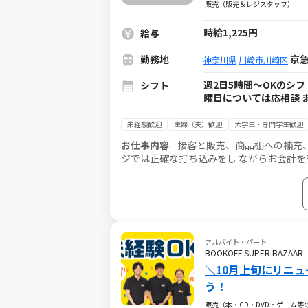
販売（販売＆レジスタッフ）
時給1,225円
給与
勤務地
京急
神奈川県
川崎市川崎区
週2日5時間～OKのシフト制
シフト
曜日については応相談 
未経験歓迎
主婦（夫）歓迎
大学生・専門学生歓迎
お仕事内容
接客と販売、商品棚への補充
ジでは正確な打ち込みをし ながらお会計を
ます。お客様と直接やりとりを行うので、
アルバイト・パート
BOOKOFF SUPER B
＼10月上旬にリニュ
う！
販売（本・CD・DVD・ゲーム等