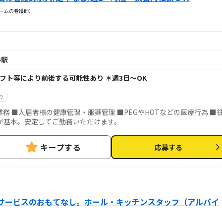
ホームの看護師）
手駅
 ＊シフト等により前後する可能性あり ＊週3日～OK
り
務 ■入居者様の健康管理・服薬管理 ■PEGやHOTなどの医療行為 ■
務が基本。安定してご勤務いただけます。
キープする
応募する
サービスのおもてなし。ホール・キッチンスタッフ（アルバイ