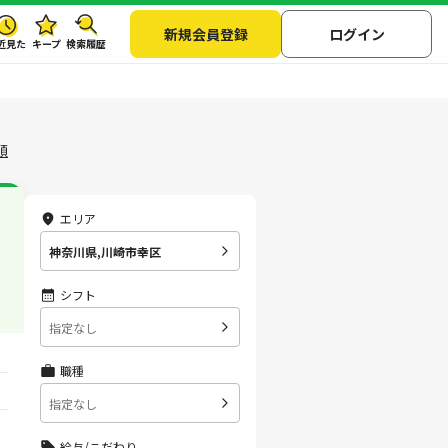
新規会員登録
ログイン
近見た
キープ
検索履歴
順
エリア
神奈川県,川崎市幸区
シフト
指定なし
職種
指定なし
給与/こだわり