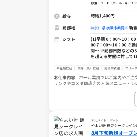
飲食・フード（ホール・キッチン
時給1,400円
給与
勤務地
新綱
神奈川県
横浜市鶴見区
(1)早朝 6：00～10：0
シフト
00 7：00～10：00 
間～ ※勤務日数などの
を超える労働に対して1
未経験歓迎
主婦（夫）歓迎
高校生歓迎
フリー
お仕事内容
ホール業務ではご案内やご注
リンクやコメダ珈琲店の人気メニュー・シ
スタッフがしっかりフォローするので、未
アルバイト・パート
やよい軒 鶴見シークレイン
8月下旬新規オープ