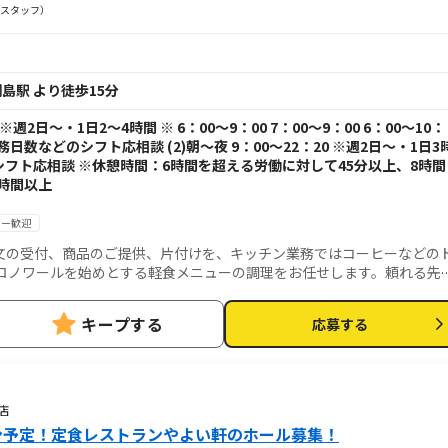
スタッフ）
島駅 より徒歩15分
0 ※週2日～・1日2～4時間 ※ 6：00～9：00 7：00～9：00 6：00～10：
※勤務日数などのシフト応相談 (2)朝～夜 9：00～22：20 ※週2日～・1日3
シフト応相談 ※休憩時間：6時間を超える労働に対して45分以上、8時間
時間以上
ター歓迎
文の受付、商品のご提供、片付けを、キッチン業務ではコーヒーなどの
ロノワールを始めとする軽食メニューの調理をお任せします。頼れる先
経験の方も安心！喫茶店のおもてなし技術が学べます。
キープする
応募する
店
ン予定！定食レストランやよい軒のホール募集！