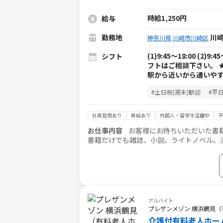
時給1,250円
給与
勤務地
川崎
神奈川県
川崎市川崎区
(1)9:45～18:00 (2)9
シフト
フトはご相談下さい。 
駅から近いから通いやす
#土日祝(週末)歓迎
#平
社員登用あり
昇給あり
外国人・留学生活躍中
お仕事内容
お客様にお持ちいただいた書
書籍だけでも雑誌、小説、ライトノベル、
立つ場所に並べよう」「あ、これレアな本
アルバイト
プレザンメゾン 横浜鶴見
介護付有料老人ホー