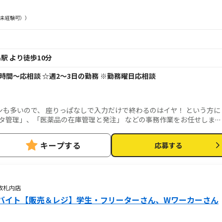
未経験可））
駅 より徒歩10分
1日4時間～応相談 ☆週2～3日の勤務 ※勤務曜日応相談
も多いので、 座りっぱなしで入力だけで終わるのはイヤ！ という方に
タ管理」、「医薬品の在庫管理と発注」 などの事務作業をお任せしま
キープする
応募する
改札内店
バイト【販売＆レジ】学生・フリーターさん、Wワーカーさん