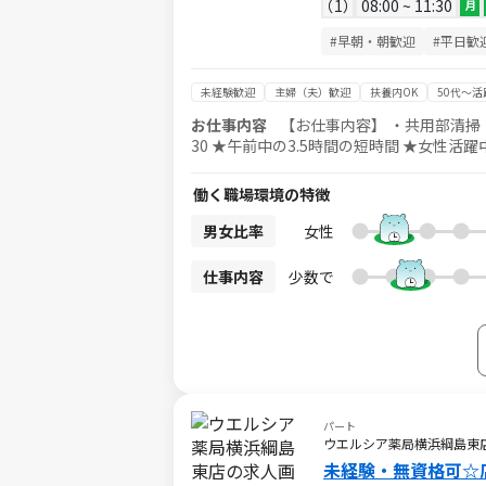
1
08:00 ~ 11:30
月
#早朝・朝歓迎
#平日歓
未経験歓迎
主婦（夫）歓迎
扶養内OK
50代～活
お仕事内容
【お仕事内容】 ・共用部清掃（水回り本清掃メイ
30 ★午前中の3.5時間の短時間 ★女性活躍中の職場です ★Wワ
ません ●● 清掃のお仕事は未経験からス
ートします◎ 主婦(夫)や20代から中高
働く職場環境の特徴
●● 制服・作業靴貸与です ●● 制服は
く働けます！ ＜勤務地＞ 川崎市川崎区東田町のきれいなオフィスビル 川崎駅徒歩9分です・京急川崎駅徒歩6分です
男女比率
女性
★個人ロッカー、休憩室、喫煙所あり ★
仕事内容
少数で
パート
ウエルシア薬局横浜綱島東
未経験・無資格可☆