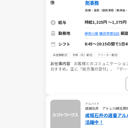
剤事務
医療・薬剤（調剤事務（無資格・
時給1,325円
～
1,375円
給与
勤務地
綱島
神奈川県
横浜市港北区
8:45～20:15の間で
シフト
未経験歓迎
主婦（夫）歓迎
フリーター歓迎
お仕事内容
お客様とのコミュニケーション
おすすめ。主に「処方箋の受付」、 「デー
す。
アルバイト
成城石井 アトレ川崎北側
成城石井の遅番アル
活躍中！