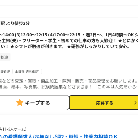
駅 より徒歩3分
:45～14:00 (3)13:30～22:15 (4)17:00～22:15 ・週2日～、1日4時間～OK 
★主婦(夫)・フリーター・学生・初めての仕事の方も大歓迎！ ★とにか
い！ ★シフトが融通が利きます。 ★研修がしっかりしていて安心。
日歓迎
平日歓迎
土日祝(週末)歓迎
籍などの査定・買取・商品加工・陳列・販売・商品管理をお願いします
漫画、絵本、写真集、試験問題集などさまざま！「この本は人気だから
だ！」など、毎日心地よい刺激がいっぱいのお仕事です◎
キープする
応募する
（有料老人ホーム）
ムの看護師求人/定年なし/週2・時短・扶養内相談ＯＫ