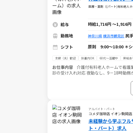
医療・薬剤（(パート)有料老人
時給1,716円
～
1,916円
給与
勤務地
尻
神奈川県
横浜市鶴見区
原則 9:00～18:00
シフト
主婦（夫）歓迎
扶養内OK
60代～活躍中
昇給あ
お仕事内容
介護付有料老人ホームで看護業
診の受け入れ対応 夜勤なし、9－18時勤
アルバイト・パート
コメダ珈琲店 イオン駒岡店
未経験から学ぶフル
ト・パート）求人