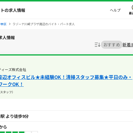
ートの求人情報
ヘルプ
最
市幸区
ラゾーナ川崎プラザ周辺のバイト・パート求人
求人情報
おすすめ
新着
ティーズ株式会社
駅周辺オフィスビル★未経験OK！清掃スタッフ募集★平日のみ・
ワークOK！
スタッフ）
駅 より徒歩9分
 から