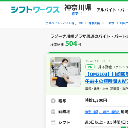
神奈川県
アルバイト・パ
変更
アルバイト・バイト探しTOP
神奈川県
川崎市
川崎
ラゾーナ川崎プラザ周辺のバイト・パート
504
検索結果
件
アルバイト・パート
PR
三井不動産ファシリ
【OM2103】川崎
午前中の短時間★W
清掃・保守・点検（清掃員・洗浄
時給1,300円
給与
勤務地
川崎
神奈川県
川崎市川崎区
週5日以上・3.5時間/日
シフト