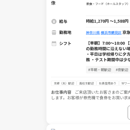
飲食・フード（ホールスタッフ）
時給1,270円
～
1,588円
給与
勤務地
京急
神奈川県
横浜市鶴見区
【早朝】7:00～10:00
シフト
の勤務時間に沿えない場合
・平日は学校帰りに夕方
務 ・テスト期間中は少
#早朝・朝歓迎
#夜歓迎
主婦（夫）歓迎
高校生歓迎
社員登用あり
Wワー
お仕事内容
ご来店頂いたお客さまのご案
します。お客様が券売機で食券をお買い求
タッフのサポートがあるので、未経験でも