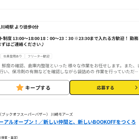
川崎駅 より徒歩0分
度 13:00～18:00 18：00～23：30 ※23:30まで入れる方歓迎！ 勤務
まずはご連絡ください♪
社員登用あり
フリーター歓迎
、鮮度の確認、倉庫内整理といった 様々な作業をお任せします。また、
行い、保冷剤の有無などを確認しながら袋詰めの 作業を行っていただき
 笑顔の明るい接客がポイントです。
キープする
応募する
AZAAR（ブックオフスーパーバザー） 川崎モアーズ
ーアルオープン！／新しい仲間と、新しいBOOKOFFをつくろ
の接客・査定）