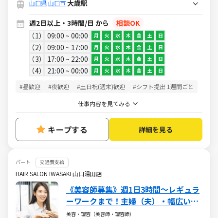
大歳駅
山口県
山口市
週2日以上・3時間/日 から
相談OK
1
09:00 ~ 00:00
月
火
水
木
金
土
日
2
09:00 ~ 17:00
月
火
水
木
金
土
日
3
17:00 ~ 22:00
月
火
水
木
金
土
日
4
21:00 ~ 00:00
月
火
水
木
金
土
日
#昼歓迎
#夜歓迎
#土日祝(週末)歓迎
#シフト提出 1週間ごと
仕事内容を見てみる
キープする
詳細を見る
パート
交通費支給
HAIR SALON IWASAKI 山口湯田店
《美容師募集》週1日3時間～レギュラ
ーワークまで！主婦（夫）・幅広い年
代が活躍しています
美容・理容（美容師・理容師）