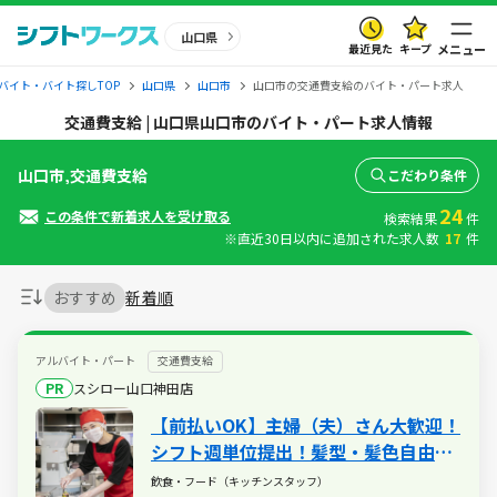
山口県
最近見た
キープ
メニュー
バイト・バイト探しTOP
山口県
山口市
山口市の交通費支給のバイト・パート求人
交通費支給 | 山口県山口市のバイト・パート求人情報
山口市,交通費支給
こだわり条件
24
この条件で新着求人を受け取る
検索結果
件
※直近30日以内に追加された求人数
17
件
おすすめ
新着順
アルバイト・パート
交通費支給
PR
スシロー山口神田店
【前払いOK】主婦（夫）さん大歓迎！
シフト週単位提出！髪型・髪色自由♪
給与前払い制度や映画・レジャー・旅
飲食・フード（キッチンスタッフ）