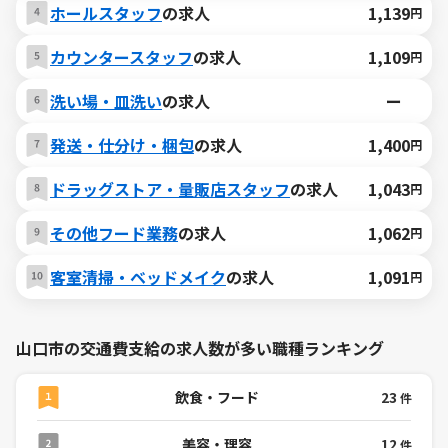
ホールスタッフ
の求人
1,139
円
カウンタースタッフ
の求人
1,109
円
洗い場・皿洗い
の求人
ー
発送・仕分け・梱包
の求人
1,400
円
ドラッグストア・量販店スタッフ
の求人
1,043
円
その他フード業務
の求人
1,062
円
客室清掃・ベッドメイク
の求人
1,091
円
山口市の交通費支給の求人数が多い職種ランキング
飲食・フード
23
件
美容・理容
12
件