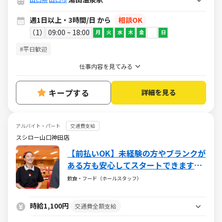
週1日以上・3時間/日 から
相談OK
1
09:00 ~ 18:00
月
火
水
木
金
日
#平日歓迎
仕事内容を見てみる
キープする
詳細を見る
アルバイト・パート
交通費支給
スシロー山口神田店
【前払いOK】未経験の方やブランクが
ある方も安心してスタートできます！
扶養内での勤務も歓迎しておりますの
飲食・フード（ホールスタッフ）
で、シフトはお気軽にご相談ください
◎髪型・髪色自由♪
時給1,100円
交通費全額支給