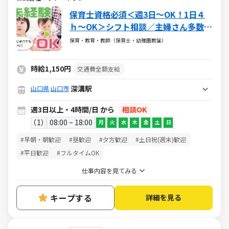
保育士資格必須＜週3日～OK！1日４
ｈ～OK＞シフト相談／主婦さん多数活
躍中♪
保育・教育・教師（保育士・幼稚園教諭）
時給1,150円
交通費全額支給
深溝駅
山口県
山口市
週3日以上・4時間/日 から
相談OK
1
08:00 ~ 18:00
月
火
水
木
金
土
日
#早朝・朝歓迎
#昼歓迎
#夕方歓迎
#土日祝(週末)歓迎
#平日歓迎
#フルタイムOK
仕事内容を見てみる
キープする
詳細を見る