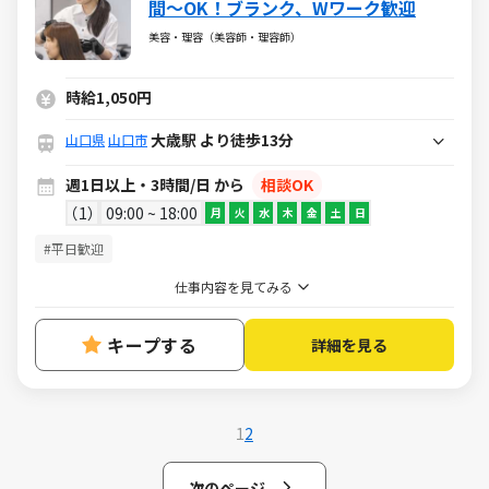
間～OK！ブランク、Wワーク歓迎
美容・理容（美容師・理容師）
時給1,050円
大歳駅 より徒歩13分
山口県
山口市
週1日以上・3時間/日 から
相談OK
1
09:00 ~ 18:00
月
火
水
木
金
土
日
#平日歓迎
仕事内容を見てみる
キープする
詳細を見る
1
2
次のページ