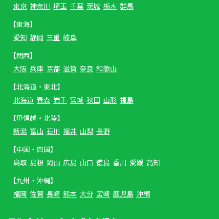
東京
神奈川
埼玉
千葉
茨城
栃木
群馬
【東海】
愛知
静岡
三重
岐阜
【関西】
大阪
兵庫
京都
滋賀
奈良
和歌山
【北海道・東北】
北海道
青森
岩手
宮城
秋田
山形
福島
【甲信越・北陸】
新潟
富山
石川
福井
山梨
長野
【中国・四国】
鳥取
島根
岡山
広島
山口
徳島
香川
愛媛
高知
【九州・沖縄】
福岡
佐賀
長崎
熊本
大分
宮崎
鹿児島
沖縄