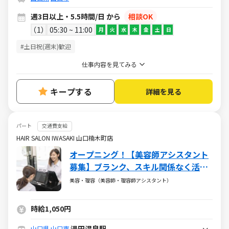
週3日以上・5.5時間/日 から
相談OK
1
05:30 ~ 11:00
月
火
水
木
金
土
日
#土日祝(週末)歓迎
仕事内容を見てみる
キープする
詳細を見る
パート
交通費支給
HAIR SALON IWASAKI 山口楠木町店
オープニング！【美容師アシスタント
募集】ブランク、スキル関係なく活躍
◎
美容・理容（美容師・理容師アシスタント）
時給1,050円
湯田温泉駅
山口県
山口市