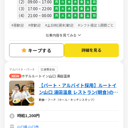
2
09:00 ~ 17:00
月
火
水
木
金
土
日
3
17:00 ~ 22:00
月
火
水
木
金
土
日
4
21:00 ~ 00:00
月
火
水
木
金
土
日
#昼歓迎
#夜歓迎
#土日祝(週末)歓迎
#シフト提出 1週間ごと
仕事内容を見てみる
キープする
詳細を見る
アルバイト・パート
交通費支給
NEW
ホテルルートイン山口 湯田温泉
【パート・アルバイト採用】ルートイ
ン山口 湯田温泉 レストラン(朝食)のお
仕事
飲食・フード（ホール・キッチンスタッフ）
時給1,200円
山口県
山口市