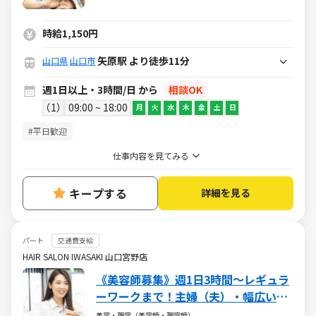
時給1,150円
矢原駅 より徒歩11分
山口県
山口市
週1日以上・3時間/日 から
相談OK
1
09:00 ~ 18:00
月
火
水
木
金
土
日
#平日歓迎
仕事内容を見てみる
キープする
詳細を見る
パート
交通費支給
HAIR SALON IWASAKI 山口宮野店
《美容師募集》週1日3時間～レギュラ
ーワークまで！主婦（夫）・幅広い年
代が活躍しています
美容・理容（美容師・理容師）