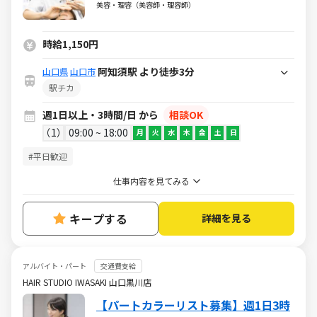
代が活躍しています
美容・理容（美容師・理容師）
時給1,150円
阿知須駅 より徒歩3分
山口県
山口市
駅チカ
週1日以上・3時間/日 から
相談OK
1
09:00 ~ 18:00
月
火
水
木
金
土
日
#平日歓迎
仕事内容を見てみる
キープする
詳細を見る
アルバイト・パート
交通費支給
HAIR STUDIO IWASAKI 山口黒川店
【パートカラーリスト募集】週1日3時