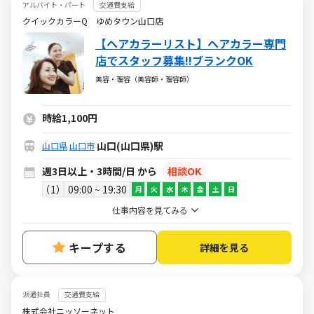
アルバイト・パート
交通費支給
クイックカラーQ ゆめタウン山口店
【ヘアカラーリスト】ヘアカラー専門
店でスタッフ募集!!ブランクOK
美容・理容（美容師・理容師）
時給1,100円
山口(山口県)駅
山口県
山口市
週3日以上・3時間/日 から
相談OK
1
09:00 ~ 19:30
月
火
水
木
金
土
日
仕事内容を見てみる
キープする
詳細を見る
派遣社員
交通費支給
株式会社ニッソーネット