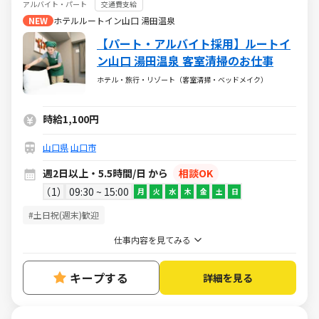
アルバイト・パート
交通費支給
NEW
ホテルルートイン山口 湯田温泉
【パート・アルバイト採用】ルートイ
ン山口 湯田温泉 客室清掃のお仕事
ホテル・旅行・リゾート（客室清掃・ベッドメイク）
時給1,100円
山口県
山口市
週2日以上・5.5時間/日 から
相談OK
1
09:30 ~ 15:00
月
火
水
木
金
土
日
#土日祝(週末)歓迎
仕事内容を見てみる
キープする
詳細を見る