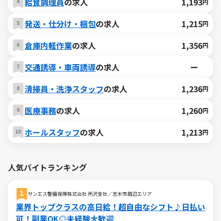
給食調理員
の求人
1,193
円
発送・仕分け・梱包
の求人
1,215
円
倉庫内軽作業
の求人
1,356
円
交通誘導・車両誘導
の求人
ー
清掃員・洗浄スタッフ
の求人
1,236
円
医療事務
の求人
1,260
円
ホールスタッフ
の求人
1,213
円
人気バイトランキング
サンエス警備保障株式会社 所沢支社／志木市周辺エリア
業界トップクラスの高日給！超自由なシフト♪日払い
可！副業OK◎未経験大歓迎