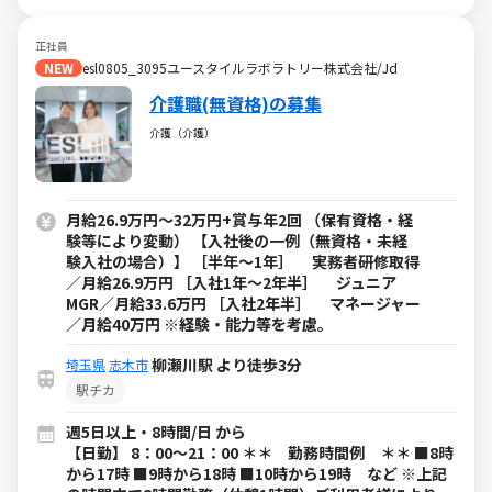
正社員
NEW
esl0805_3095ユースタイルラボラトリー株式会社/Jd
介護職(無資格)の募集
介護（介護）
月給26.9万円～32万円+賞与年2回 （保有資格・経
験等により変動） 【入社後の一例（無資格・未経
験入社の場合）】 ［半年～1年］ 実務者研修取得
／月給26.9万円 ［入社1年～2年半］ ジュニア
MGR／月給33.6万円 ［入社2年半］ マネージャー
／月給40万円 ※経験・能力等を考慮。
柳瀬川駅 より徒歩3分
埼玉県
志木市
駅チカ
週5日以上・8時間/日 から
【日勤】 8：00～21：00 ＊＊ 勤務時間例 ＊＊ ■8時
から17時 ■9時から18時 ■10時から19時 など ※上記