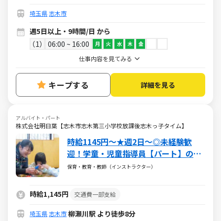
埼玉県
志木市
週5日以上・9時間/日 から
1
06:00 ~ 16:00
月
火
水
木
金
仕事内容を見てみる
キープする
詳細を見る
アルバイト・パート
株式会社明日葉【志木市志木第三小学校放課後志木っ子タイム】
時給1145円～★週2日～◎未経験歓
迎！学童・児童指導員【パート】のお
仕事
保育・教育・教師（インストラクター）
時給1,145円
交通費一部支給
柳瀬川駅 より徒歩8分
埼玉県
志木市