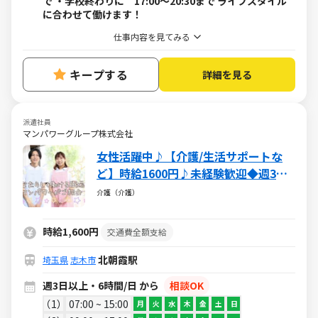
で ・学校終わりに 17:00～20:30まで ライフスタイル
に合わせて働けます！
仕事内容を見てみる
キープする
詳細を見る
派遣社員
マンパワーグループ株式会社
女性活躍中♪【介護/生活サポートな
ど】時給1600円♪未経験歓迎◆週3～
［派遣：マンパワー］
介護（介護）
時給1,600円
交通費全額支給
北朝霞駅
埼玉県
志木市
週3日以上・6時間/日 から
相談OK
1
07:00 ~ 15:00
月
火
水
木
金
土
日