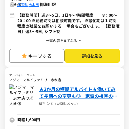
柳瀬川駅
埼玉県
志木市
【勤務時間】週3～5日、1日4～7時間程度 8：00～
20：00 ※勤務時間は相談可能です。 ※繁忙期は１時間
程度の残業をお願いする 場合もございます。 【勤務曜
日】週3～5日, シフト制
仕事内容を見てみる
キープする
詳細を見る
アルバイト・パート
ノジマ マルイファミリー志木店
★3か月の短期アルバイト★働いてみ
て長期への変更も◎ 家電の接客のお
仕事です！
販売（ノジマの短期スタッフ）
時給1,600円