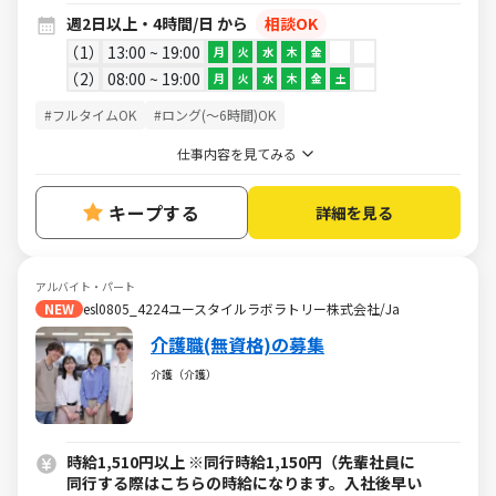
週2日以上・4時間/日 から
相談OK
1
13:00 ~ 19:00
月
火
水
木
金
2
08:00 ~ 19:00
月
火
水
木
金
土
#フルタイムOK
#ロング(～6時間)OK
仕事内容を見てみる
キープする
詳細を見る
アルバイト・パート
NEW
esl0805_4224ユースタイルラボラトリー株式会社/Ja
介護職(無資格)の募集
介護（介護）
時給1,510円以上 ※同行時給1,150円（先輩社員に
同行する際はこちらの時給になります。入社後早い