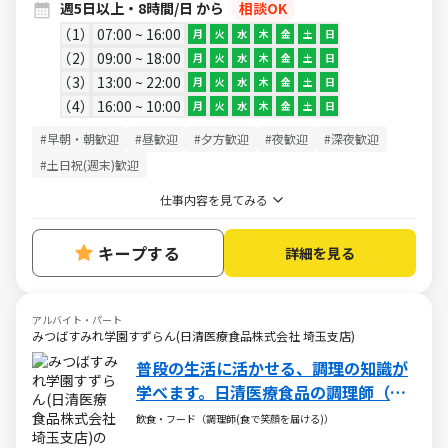
週5日以上・8時間/日 から
相談OK
1
07:00 ~ 16:00
月
火
水
木
金
土
日
2
09:00 ~ 18:00
月
火
水
木
金
土
日
3
13:00 ~ 22:00
月
火
水
木
金
土
日
4
16:00 ~ 10:00
月
火
水
木
金
土
日
#早朝・朝歓迎
#昼歓迎
#夕方歓迎
#夜歓迎
#深夜歓迎
#土日祝(週末)歓迎
仕事内容を見てみる
キープする
詳細を見る
アルバイト・パート
みつばすみれ学園すずらん(日清医療食品株式会社 埼玉支店)
普段の生活に活かせる、調理の知識が
学べます。日清医療食品の調理師（パ
ート・アルバイト求人）
飲食・フード（調理師(食で笑顔を届ける)）