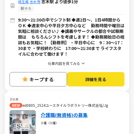
志木駅 より徒歩1分
埼玉県
志木市
駅チカ
9:30～21:30の中でシフト制 ◆週2日～、1日4時間から
ＯＫ ◆週末中心や平日夕方中心など 勤務時間や曜日は
気軽に相談ください♪ ◆講義やサークルの都合や試験期
間は もちろんシフトを考慮します！ ◆勤務開始日の相
談もお気軽に！ 【勤務例】 ・平日中心に 9：30～17：
30まで ・学校終わりに 17:00～21:30まで ライフスタ
イルに合わせて働けます！
仕事内容を見てみる
キープする
詳細を見る
正社員
NEW
esl0805_2524ユースタイルラボラトリー株式会社/Jg
介護職(無資格)の募集
介護（介護）