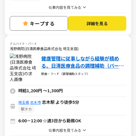
仕事内容を見てみる
キープする
詳細を見る
アルバイト・パート
浅野病院(日清医療食品株式会社 埼玉支店)
健康管理に従事しながら経験が積め
る、日清医療食品の調理補助（パー
ト・アルバイト）求人
飲食・フード（調理補助スタッフ）
時給1,200円
～
1,300円
志木駅 より徒歩5分
埼玉県
志木市
駅チカ
6:00－12:00 ☆週3日から勤務OK
仕事内容を見てみる