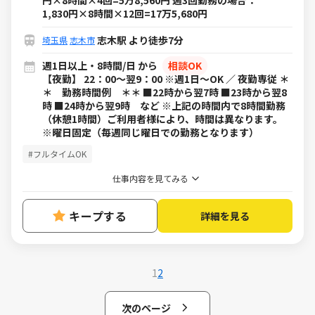
円×8時間×4回=5万8,560円 週3回勤務の場合：
1,830円×8時間×12回=17万5,680円
志木駅 より徒歩7分
埼玉県
志木市
週1日以上・8時間/日 から
相談OK
【夜勤】 22：00～翌9：00 ※週1日～OK ／ 夜勤専従 ＊
＊ 勤務時間例 ＊＊ ■22時から翌7時 ■23時から翌8
時 ■24時から翌9時 など ※上記の時間内で8時間勤務
（休憩1時間）ご利用者様により、時間は異なります。
※曜日固定（毎週同じ曜日での勤務となります）
#フルタイムOK
仕事内容を見てみる
キープする
詳細を見る
1
2
次のページ