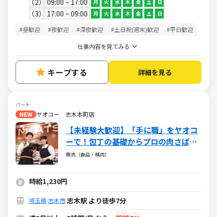
2
09:00 ~ 17:00
月
火
水
木
金
土
日
3
17:00 ~ 09:00
月
火
水
木
金
土
日
#昼歓迎
#夜歓迎
#深夜歓迎
#土日祝(週末)歓迎
#平日歓迎
仕事内容を見てみる
キープする
詳細を見る
パート
NEW
ヤオコー 志木本町店
【未経験大歓迎】「手に職」をヤオコ
ーで！包丁の基礎からプロの肉さばき
までしっかり教えます。食肉の知識を
販売（食品・精肉）
一生モノのスキルに！
時給1,230円
志木駅 より徒歩7分
埼玉県
志木市