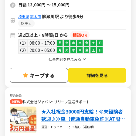
日給 13,000円 ～ 15,000円
柳瀬川駅 より徒歩5分
埼玉県
志木市
駅チカ
週2日以上・8時間/日 から
相談OK
1
08:00 ~ 17:00
月
火
水
木
金
土
日
2
20:00 ~ 05:00
月
火
水
木
金
土
日
仕事内容を見てみる
キープする
詳細を見る
契約社員
NEW
株式会社ジャパン･リリーフ送迎サポート
★入社祝金30000円支給！≪未経験者
歓迎♪≫車（普通自動車免許※AT限定
可）で病院まで送迎するお仕事
運送・ドライバー・引っ越し（運転手）