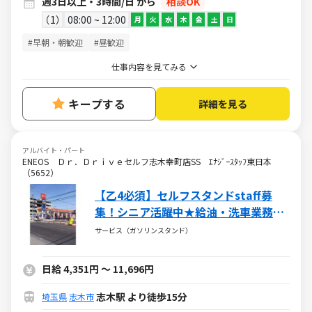
週3日以上・3時間/日 から
相談OK
1
08:00 ~ 12:00
月
火
水
木
金
土
日
#早朝・朝歓迎
#昼歓迎
仕事内容を見てみる
キープする
詳細を見る
アルバイト・パート
ENEOS Ｄｒ．Ｄｒｉｖｅセルフ志木幸町店SS ｴﾅｼﾞｰｽﾀｯﾌ東日本
（5652）
【乙4必須】セルフスタンドstaff募
集！シニア活躍中★給油・洗車業務ナ
シ！
サービス（ガソリンスタンド）
日給 4,351円 ～ 11,696円
志木駅 より徒歩15分
埼玉県
志木市