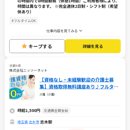
の時間内で8時間勤務（休憩1時間）ご利用者様により、
時間は異なります。 ※完全週休2日制・シフト制（希望
休あり）
#フルタイムOK
仕事内容を見てみる
キープする
詳細を見る
派遣社員
株式会社ニッソーネット
【資格なし・未経験歓迎の介護士募
集】資格取得無料講座あり♪フルタイ
ムで稼げる♪
介護（介護）
時給1,500円
交通費全額支給
志木駅
埼玉県
志木市