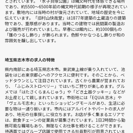
とされています。「水子貝塚公園」は縄文時代を体感できる場所
であり、約5500～6500年前の縄文時代前期の様子が再現されてい
ます。敷地内には当時の村が復元されていて、地域の歴史を今に
伝えています。「旧村山快哉堂」は1877年建築の土蔵造りの建築
物であり、重厚感があります。当時この建物では民間薬の製造お
よび販売が行われていました。早春には館内に、約1000個もの
「雛のつるし飾り」が飾られます。色鮮やかなつるし飾りが和の
雰囲気を醸し出しています。
埼玉県志木市の求人の特徴
県内南部にある埼玉県志木市。東武東上線が乗り入れていて、池
袋をはじめ東京都心へのアクセスに便利です。そのことから、ベ
ッドタウンとして注目されています。古くから農業が営まれてお
り、「ふじみストロベリー」ではいちご狩りが楽しめます。グル
メでは「はたさくらまんじゅう」や「どき土器クッキー」などが
お土産として親しまれています。市街地には「EQUiA 志木」や
「ヴェルモ志木」といったショッピングモールがあり、生活に必
要な物は一通り揃います。市内にはアルバイトやパートの求人が
あり、地元の仕事探しに役立ちます。お店が多く集まるエリアで
は、飲食チェーンの従業員が募集されています。1日2時間から勤
務可能な職場もあり、無理なくお仕事を続けることができます。
待遇面ではグループ店舗で使用できる社員割引が用意されていま