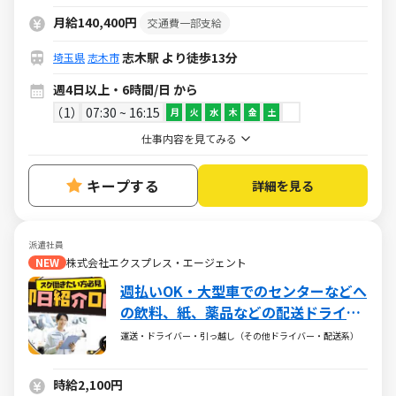
月給140,400円
交通費一部支給
志木駅 より徒歩13分
埼玉県
志木市
週4日以上・6時間/日 から
1
07:30 ~ 16:15
月
火
水
木
金
土
仕事内容を見てみる
キープする
詳細を見る
派遣社員
NEW
株式会社エクスプレス・エージェント
週払いOK・大型車でのセンターなどへ
の飲料、紙、薬品などの配送ドライバ
ー！（Web面接OK・土日休み）
運送・ドライバー・引っ越し（その他ドライバー・配送系）
時給2,100円