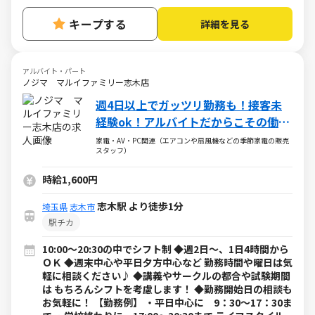
キープする
詳細を見る
アルバイト・パート
ノジマ マルイファミリー志木店
週4日以上でガッツリ勤務も！接客未
経験ok！アルバイトだからこその働き
やすさを実現します！
家電・AV・PC関連（エアコンや扇風機などの季節家電の販売
スタッフ）
時給1,600円
志木駅 より徒歩1分
埼玉県
志木市
駅チカ
10:00～20:30の中でシフト制 ◆週2日～、1日4時間から
ＯＫ ◆週末中心や平日夕方中心など 勤務時間や曜日は気
軽に相談ください♪ ◆講義やサークルの都合や試験期間
は もちろんシフトを考慮します！ ◆勤務開始日の相談も
お気軽に！ 【勤務例】 ・平日中心に 9：30～17：30ま