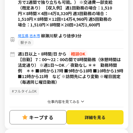
方で2週間で独り立ちも可能。） ※交通費一部支給
（既定あり） 【収入例】 週1回勤務の場合：1,510
円×8時間×4回=4万8,320円 週3回勤務の場合：
1,510円×8時間×12回=14万4,960円 週5回勤務の
場合：1,510円×8時間×20回=24万1,600円
柳瀬川駅 より徒歩3分
埼玉県
志木市
駅チカ
週1日以上・8時間/日 から
相談OK
【日勤】 7：00～22：00の間で8時間勤務（休憩時間は
法定通り） ※週1日～OK ／ 夜勤なし ＊＊ 勤務時間
例 ＊＊ ■8時から17時 ■9時から18時 ■10時から19時
■12時から21時 など ※訪問先により変動 ※曜日固定
（毎週同じ曜日勤務）
#フルタイムOK
仕事内容を見てみる
キープする
詳細を見る