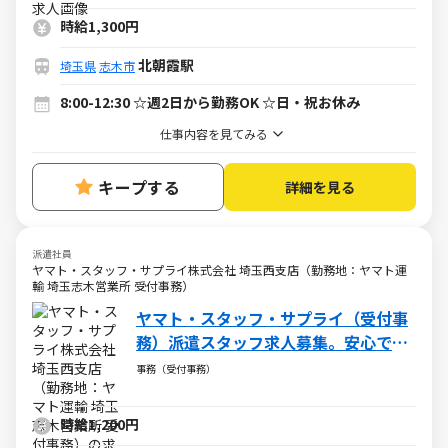
時給1,300円
北朝霞駅
埼玉県
志木市
8:00-12:30 ☆週2日から勤務OK ☆日・祝お休み
仕事内容を見てみる
キープする
詳細を見る
派遣社員
ヤマト・スタッフ・サプライ株式会社 埼玉西支店（勤務地：ヤマト運
輸 埼玉志木営業所 受付事務）
ヤマト・スタッフ・サプライ（受付事
務）派遣スタッフ求人募集。安心でき
るサポート制度あり！
事務（受付事務）
時給1,200円