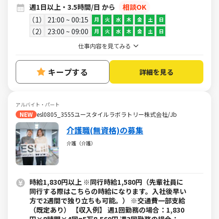
週1日以上・3.5時間/日 から
相談OK
1
21:00 ~ 00:15
月
火
水
木
金
土
日
2
23:00 ~ 09:00
月
火
水
木
金
土
日
仕事内容を見てみる
キープする
詳細を見る
アルバイト・パート
NEW
esl0805_3555ユースタイルラボラトリー株式会社/Jb
介護職(無資格)の募集
介護（介護）
時給1,830円以上 ※同行時給1,580円（先輩社員に
同行する際はこちらの時給になります。入社後早い
方で2週間で独り立ちも可能。） ※交通費一部支給
（既定あり） 【収入例】 週1回勤務の場合：1,830