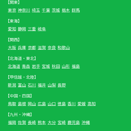
【関東】
東京
神奈川
埼玉
千葉
茨城
栃木
群馬
【東海】
愛知
静岡
三重
岐阜
【関西】
大阪
兵庫
京都
滋賀
奈良
和歌山
【北海道・東北】
北海道
青森
岩手
宮城
秋田
山形
福島
【甲信越・北陸】
新潟
富山
石川
福井
山梨
長野
【中国・四国】
鳥取
島根
岡山
広島
山口
徳島
香川
愛媛
高知
【九州・沖縄】
福岡
佐賀
長崎
熊本
大分
宮崎
鹿児島
沖縄