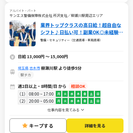
アルバイト・パート
サンエス警備保障株式会社 所沢支社／柳瀬川駅周辺エリア
業界トップクラスの高日給！超自由な
シフト♪日払い可！副業OK◎未経験大
歓迎
警備・セキュリティー（交通誘導・車両誘導）
日給 13,000円 ～ 15,000円
柳瀬川駅 より徒歩5分
埼玉県
志木市
駅チカ
週2日以上・8時間/日 から
相談OK
1
08:00 ~ 17:00
月
火
水
木
金
土
日
2
20:00 ~ 05:00
月
火
水
木
金
土
日
仕事内容を見てみる
キープする
詳細を見る