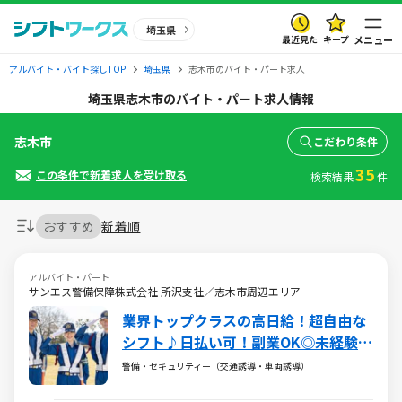
埼玉県
最近見た
キープ
メニュー
アルバイト・バイト探しTOP
埼玉県
志木市のバイト・パート求人
埼玉県志木市のバイト・パート求人情報
志木市
こだわり条件
35
この条件で新着求人を受け取る
検索結果
件
おすすめ
新着順
アルバイト・パート
サンエス警備保障株式会社 所沢支社／志木市周辺エリア
業界トップクラスの高日給！超自由な
シフト♪日払い可！副業OK◎未経験大
歓迎
警備・セキュリティー（交通誘導・車両誘導）