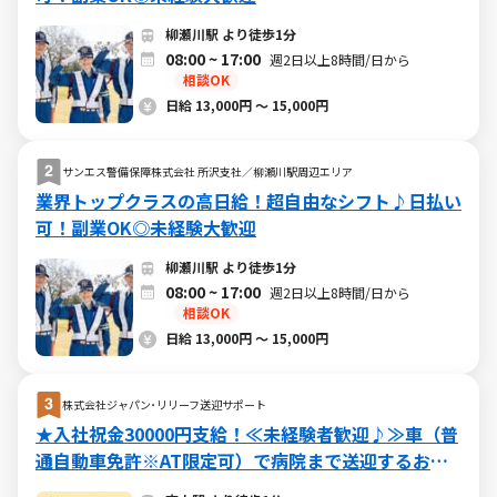
柳瀬川駅 より徒歩1分
08:00 ~ 17:00
週2日以上8時間/日から
相談OK
日給 13,000円 ～ 15,000円
サンエス警備保障株式会社 所沢支社／柳瀬川駅周辺エリア
業界トップクラスの高日給！超自由なシフト♪日払い
可！副業OK◎未経験大歓迎
柳瀬川駅 より徒歩1分
08:00 ~ 17:00
週2日以上8時間/日から
相談OK
日給 13,000円 ～ 15,000円
株式会社ジャパン･リリーフ送迎サポート
★入社祝金30000円支給！≪未経験者歓迎♪≫車（普
通自動車免許※AT限定可）で病院まで送迎するお仕
事