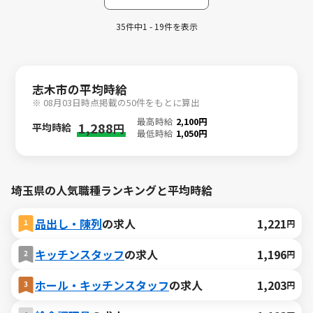
35件中1 - 19件を表示
志木市の平均時給
※ 08月03日時点掲載の50件をもとに算出
最高時給
2,100円
1,288
平均時給
円
最低時給
1,050円
埼玉県の人気職種ランキングと平均時給
品出し・陳列
の求人
1,221
円
キッチンスタッフ
の求人
1,196
円
ホール・キッチンスタッフ
の求人
1,203
円