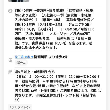
月給40万円～45万円+賞与年2回 （保有資格・経験
等により変動） 【入社後の一例（無資格・未経験
入社の場合）】 ［半年～1年］ 実務者研修取得／
月給30.3万円 ［入社1年～2年］ ジュニアMGR／
月給33.6万円 ［入社2年］ ミドルMGR／月給35.6
万円 ［入社2年半］ マネージャー／月給40万円
※経験・能力等を考慮。 ※勤務形態は「日勤＋夜
勤」です。夜勤手当12回（6万円）を含みます。超
過分は別途支給となります。
柳瀬川駅 より徒歩3分
埼玉県
志木市
駅チカ
週5日以上・8時間/日 から
【日勤】 8：00～21：00 【夜勤】 22：00～翌9：00 ＊
＊ 勤務時間例 ＊＊ ■8時から17時 ■9時から18時
■22時から翌7時 ■23時から翌8時 など ※上記の時間
内で8時間勤務（休憩1時間）ご利用者様により、時間は
異なります。 ※完全週休2日制・シフト制（希望休あ
り）
#フルタイムOK