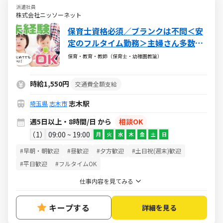
派遣社員
株式会社ニッソーネット
保育士資格必須／ブランクは不問＜安
定のフルタイム勤務＞主婦さん多数活
躍中♪
保育・教育・教師（保育士・幼稚園教諭）
時給1,550円
交通費全額支給
志木駅
埼玉県
志木市
週5日以上・8時間/日 から
相談OK
1
09:00 ~ 19:00
月
火
水
木
金
土
日
#早朝・朝歓迎
#昼歓迎
#夕方歓迎
#土日祝(週末)歓迎
#平日歓迎
#フルタイムOK
仕事内容を見てみる
キープする
詳細を見る