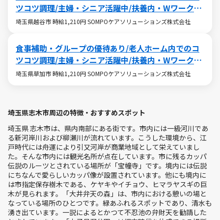
ツコツ調理/主婦・シニア活躍中/扶養内・Wワークも
OK
埼玉県越谷市 時給1,210円 SOMPOケアソリューションズ株式会社
食事補助・グループの優待あり/老人ホーム内でのコ
ツコツ調理/主婦・シニア活躍中/扶養内・Wワークも
OK
埼玉県草加市 時給1,210円 SOMPOケアソリューションズ株式会社
埼玉県志木市周辺の特徴・おすすめスポット
埼玉県 志木市は、県内南部にある街です。市内には一級河川であ
る新河岸川および柳瀬川が流れています。こうした環境から、江
戸時代には舟運により引又河岸が商業地域として栄えていまし
た。そんな市内には観光名所が点在しています。市に残るカッパ
伝説のルーツとされている場所が「宝幢寺」です。境内には伝説
にちなんで愛らしいカッパ像が設置されています。他にも境内に
は市指定保存樹木である、ケヤキやイチョウ、ヒマラヤスギの巨
木が見られます。「大井弁天の森」は、市内における憩いの場と
なっている場所のひとつです。緑あふれるスポットであり、清水も
湧き出ています。一説によるとかつて不忍池の弁財天を勧請した