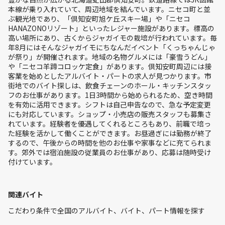
本線が乗り入れていて、周辺地域を結んでいます。ニセコ町と並
ぶ観光地であり、「倶知安町旭ケ丘スキー場」や「ニセコ
HANAZONOリゾート」といったレジャー施設があります。標高の
高い場所にあり、古くからジャガイモの栽培が行われています。毎
年8月にはそんなジャガイモにちなんだイベント「くっちゃんじゃ
が祭り」が開催されます。地域の名物グルメには「豪雪うどん」
や「ニセコ羊蹄コロッケ定食」があります。倶知安町周辺には接
客業を始めとしたアルバイト・パートの求人が見つかります。市
街地でのバイト探しは、飲食チェーンのホール・キッチンスタッ
フのお仕事があります。1日3時間から始められるため、空き時間
を有効に活用できます。シフトは自己申告なので、急な予定変更
にも対応しています。ショップ・小売店の販売スタッフも募集さ
れています。経験者を優遇してくれるところもあり、前職で培っ
た経験を活かして働くことができます。お昼過ぎには勤務が終了
するので、午後からの時間を他のお仕事や家事などに充てられま
す。郊外では宿泊施設の従業員のお仕事があり、応募は随時受け
付けています。
関連バイト
こだわり条件で全国のアルバイト、バイト、パート情報を探す