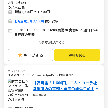
時給1,300円
～
1,500円
倶知安駅
北海道
虻田郡倶知安町
08:00－16:00 11:30ー16:00 実働7h 実働4.5h 週2日～4
日程度の勤務
仕事内容を見てみる
キープする
詳細を見る
アルバイト・パート
株式会社シンクラン 倶知安営業所 内勤事務部門
【高時給！1,600円】コカ・コーラ社
営業所内の事務と倉庫作業◎午前中勤
務で月収20万以上可
事務（事務）