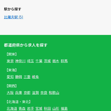
駅から探す
比羅夫駅 (5)
都道府県から求人を探す
【関東】
東京
神奈川
埼玉
千葉
茨城
栃木
群馬
【東海】
愛知
静岡
三重
岐阜
【関西】
大阪
兵庫
京都
滋賀
奈良
和歌山
【北海道・東北】
北海道
青森
岩手
宮城
秋田
山形
福島