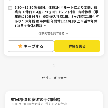
6:30～15:30 実働8H、休憩1H ※ルートにより変動、残
業有 ＜休日＞ 4週につき8日（シフト制） 有給休暇（半
年後に10日付与） ※別途入社時1日、3ヶ月時に1日付与
あり 年末年始 慶弔休暇 年間休日110日以上 ※基本年休
105日＋有休5日以上
仕事内容を見てみる
キープする
詳細を見る
1
5件中1 - 4件を表示
虻田郡倶知安町の平均時給
※ 08月03日時点掲載の9件をもとに算出