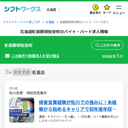
北海道
最近見た
キープ
メニュー
アルバイト・バイト探しTOP
北海道
虻田郡倶知安町のバイト・パート求人
北海道虻田郡倶知安町のバイト・パート求人情報
虻田郡倶知安町
こだわり条件
5
この条件で新着求人を受け取る
検索結果
件
おすすめ
新着順
正社員
佐川急便 倶知安営業所
接客営業経験が佐川での強みに！未経
験から始めるキャリアで初年度年収
485万円以上も可能！
運送・ドライバー・引っ越し（（正社員）ルート集配を中心と
したセールスドライバー）