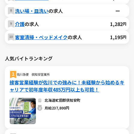
洗い場・皿洗い
の求人
ー
介護
の求人
1,282
円
客室清掃・ベッドメイク
の求人
1,195
円
人気バイトランキング
佐川急便 倶知安営業所
接客営業経験が佐川での強みに！未経験から始めるキ
ャリアで初年度年収485万円以上も可能！
北海道虻田郡倶知安町
月給237,800円