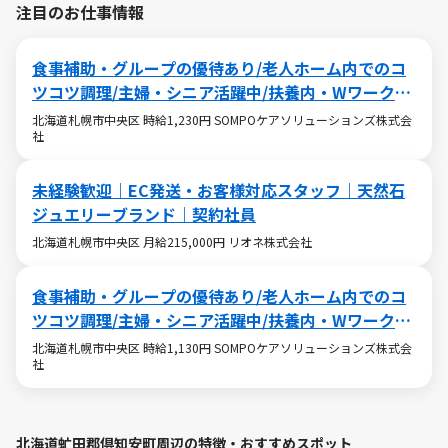
注目のお仕事情報
食事補助・グループの優待あり/老人ホーム内でのコ
ツコツ調理/主婦・シニア活躍中/扶養内・Wワークも
OK
北海道札幌市中央区 時給1,230円 SOMPOケアソリューションズ株式会
社
未経験歓迎｜EC発送・お客様対応スタッフ｜天然石
ジュエリーブランド｜契約社員
北海道札幌市中央区 月給215,000円 リオネ株式会社
食事補助・グループの優待あり/老人ホーム内でのコ
ツコツ調理/主婦・シニア活躍中/扶養内・Wワークも
OK
北海道札幌市中央区 時給1,130円 SOMPOケアソリューションズ株式会
社
北海道虻田郡倶知安町周辺の特徴・おすすめスポット