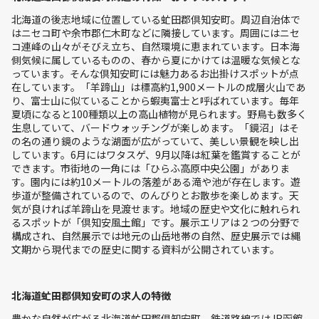
北海道の後志地域に位置している虻田郡倶知安町。周辺自治体で
はニセコ町や余市郡仁木町などに隣接しています。周囲にはニセ
コ連峰の山々がそびえ立ち、自然環境に恵まれています。日本海
側気候に属しているものの、春から夏にかけては温暖な気候とな
っています。そんな倶知安町には魅力あるお出掛けスポットが点
在しています。「羊蹄山」は標高約1,900メートルの成層火山であ
り、富士山に似ていることから蝦夷富士と呼ばれています。毎年
夏頃になると100種類以上の高山植物が見られます。野鳥も数多く
生息していて、バードウォッチングが楽しめます。「鏡沼」はそ
の名の通り鏡のような湖面が広がっていて、美しい景観を映し出
しています。6月にはワタスゲ、9月以降は紅葉を鑑賞することが
できます。市街地の一角には「ひらふ高原中央公園」がありま
す。園内には約10メートルの落差がある滝や池が存在します。遊
歩道が整備されているので、のんびりとお散歩を楽しめます。天
気が良ければ羊蹄山を見渡せます。地域の歴史や文化に触れられ
るスポットが「倶知安風土館」です。展示エリアは２つの分野で
構成され、自然展示では地元の山岳地帯の自然、歴史展示では縄
文期から現代までの歴史に関する資料が公開されています。
北海道虻田郡倶知安町の求人の特徴
豊かな自然が広がる北海道虻田郡倶知安町。鉄道路線ではJR函館