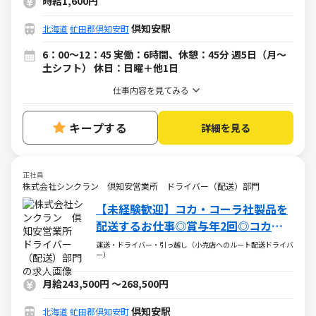
時給1,600円
倶知安駅
北海道
虻田郡倶知安町
6：00～12：45 実働：6時間、休憩：45分 週5日（月～
土シフト） 休日：日曜＋他1日
仕事内容を見てみる
キープする
詳細を見る
正社員
株式会社シンクラン 倶知安営業所 ドライバー（配送）部門
【未経験歓迎】コカ・コーラ社製品を
配送するお仕事◎賞与年2回◎コカ・
コーラ社パートナー企業
運送・ドライバー・引っ越し（小売店へのルート配送ドライバ
ー）
月給243,500円
～
268,500円
倶知安駅
北海道
虻田郡倶知安町