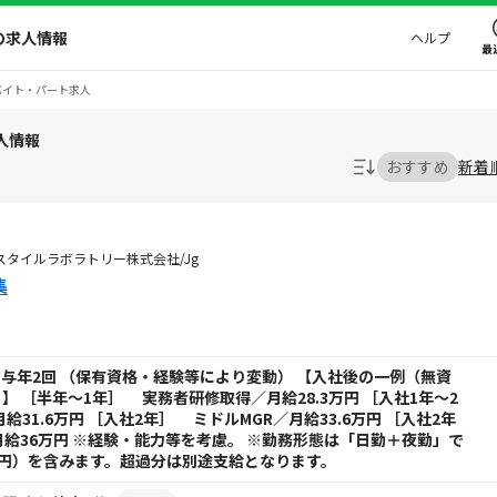
の求人情報
ヘルプ
最
バイト・パート求人
人情報
おすすめ
新着
5ユースタイルラボラトリー株式会社/Jg
集
+賞与年2回 （保有資格・経験等により変動） 【入社後の一例（無資
 ［半年～1年］ 実務者研修取得／月給28.3万円 ［入社1年～2
給31.6万円 ［入社2年］ ミドルMGR／月給33.6万円 ［入社2年
給36万円 ※経験・能力等を考慮。 ※勤務形態は「日勤＋夜勤」で
万円）を含みます。超過分は別途支給となります。