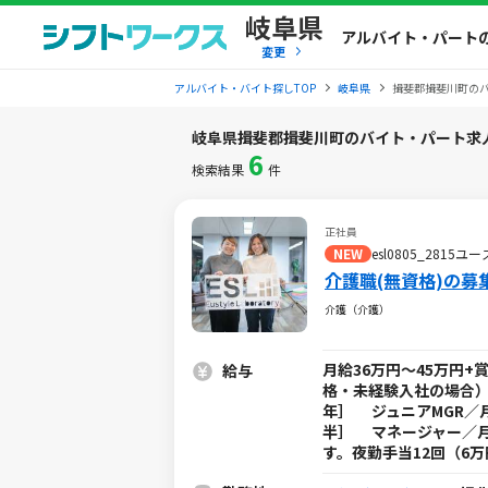
岐阜県
アルバイト・パート
変更
アルバイト・バイト探しTOP
岐阜県
揖斐郡揖斐川町の
岐阜県揖斐郡揖斐川町のバイト・パート求
6
検索結果
件
正社員
NEW
esl0805_281
介護職(無資格)の募
介護（介護）
月給36万円～45万円
給与
格・未経験入社の場合）】
年］ ジュニアMGR／月
半］ マネージャー／月
す。夜勤手当12回（6