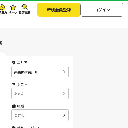
新規会員登録
ログイン
近見た
キープ
検索履歴
順
エリア
揖斐郡揖斐川町
シフト
指定なし
職種
指定なし
給与/こだわり