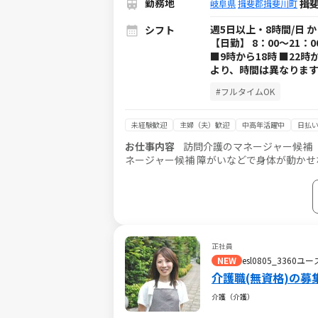
勤務地
揖斐
岐阜県
揖斐郡揖斐川町
週5日以上・8時間/日 
シフト
【日勤】 8：00～21：
■9時から18時 ■22
より、時間は異なります
#フルタイムOK
未経験歓迎
主婦（夫）歓迎
中高年活躍中
日払い
お仕事内容
訪問介護のマネージャー候補（
ネージャー候補 障がいなどで身体が動かせない利用者様のご自宅に訪問し、生活を支える重度訪問介護のお仕事で
す。 ※1対1で誠実に向き合える方を募集 【仕事内容】 ※日勤と夜勤月12回程度 ◎マネージャー業務 一緒にお仕事
をするスタッフさんのシフト管理や教育な
を気軽に受けられる頼られる社員さんとして活躍してください！ ■サービス
指導・育成・ケア ■ご家族との連絡 ■担
■他事業所・行政相手の打合せ ■事業部の運
スタッフ業務 障がい者の方、高齢者の方、
正社員
して、需要が非常に高い「医療的ケア」が
NEW
esl0805_336
つ仕事をしていきたい方、お待ちしております！ ■見守り・対話：状態の変化に気を配りながらの安
介護職(無資格)の募
介助： 家事援助（洗濯、掃除、料理など）
の吸引、経管栄養（胃ろう・腸ろう） など ※詳細は面談
介護（介護）
し、業務の流れや注意点を徹底的に指導し