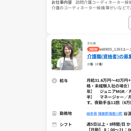
お仕事内容
訪問介護コーディネーター候補
介護のコーディネーター候補 障がいなどで身体が動かせない利用者様のご自宅に訪問し、生活を支える重度訪問介
護のお仕事です。 ※1対1で誠実に向き合える方を募集 【仕事内容】 見守りや日常生活の
用者様の生活を支える大切なお仕事です。 ※日勤と夜勤月12回程度 ◎コ
タッフさんのシフト管理や教育など働きや
受けられる頼られる社員さんとして活躍してください！ ■介護スタッフのフォロー・指
の連絡 ■担当者会議への出席 ■サービス
勤スタッフの採用 など ◎ケア業務 ■見守り・対話：状態の変化に気を配りながらの安全管理 ■生活介助： 家事援
正社員
助（洗濯、掃除、料理など） ■身体介護：
NEW
esl0805_126
養（胃ろう・腸ろう） など ※詳細は面談時にお伝えします ◎最初は先輩
介護職(資格者)の募
注意点を徹底的に指導します。未経験の方
介護（介護）
月給31.6万円～43万
給与
格・未経験入社の場合）】
年］ ジュニアMGR／月
半］ マネージャー／月
す。夜勤手当12回（6
勤務地
谷
岐阜県
揖斐郡揖斐川町
週5日以上・8時間/日 
シフト
【日勤】 8：00～21：