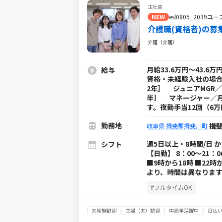
正社員
NEW
esl0805_203
介護職(資格者)の募
介護（介護）
月給33.6万円～43.
給与
資格・未経験入社の場合
2年］ ジュニアMGR／月
半］ マネージャー／月
す。夜勤手当12回（6
勤務地
揖
岐阜県
揖斐郡揖斐川町
週5日以上・8時間/日 
シフト
【日勤】 8：00～21：
■9時から18時 ■22
より、時間は異なります
#フルタイムOK
未経験歓迎
主婦（夫）歓迎
中高年活躍中
日払い