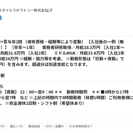
9ユースタイルラボラトリー株式会社/Jf
集
6万円+賞与年2回 （保有資格・経験等により変動） 【入社後の一例（無
）】 ［半年～1年］ 実務者研修取得／月給28.3万円 ［入社1年～
給31.6万円 ［入社2年］ ミドルMGR／月給33.6万円 ［入社2年
給36万円 ※経験・能力等を考慮。 ※勤務形態は「日勤＋夜勤」で
万円）を含みます。超過分は別途支給となります。
斐駅
から
00 【夜勤】 22：00～翌9：00 ＊＊ 勤務時間例 ＊＊ ■8時から17時
時から翌7時 など ※上記の時間内で8時間勤務（休憩1時間）ご利用者様
。 ※完全週休2日制・シフト制（希望休あり）
OK
週払いOK
服装自由
50代～活躍中
社会保険制度あり