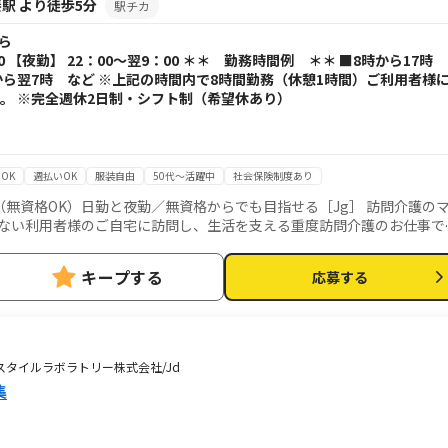
駅 より徒歩5分
駅チカ
から
00 【夜勤】 22：00～翌9：00 ＊＊ 勤務時間例 ＊＊ ■8時から17時
時から翌7時 など ※上記の時間内で8時間勤務（休憩1時間）ご利用者様
。 ※完全週休2日制・シフト制（希望休あり）
OK
週払いOK
服装自由
50代～活躍中
社会保険制度あり
無資格OK）日勤と夜勤／無資格からでも目指せる［Jg］ 訪問介護の
ど働きやすい環境を整えるお仕事を主にお願いします。 質問や相談など
キープする
応募する
提供管理 ■介護スタッフのフォロー・
当者会議への出席 ■スタッフのシフト作成 ■ご利用者様ごとのチーム管
営、売上管理 ■営業戦略の企画と実行 ■非常勤スタッフの採用 ◎ケア
一人ひとりに必要なケアを行っていく、専門的な介護職です。 研修を通
できるプロフェッショナルな介護士としても成長できます。 人の役に立
0ユースタイルラボラトリー株式会社/Jd
全管理 ■生活
集
 ■身体介護： 起床・就寝・入浴・食事の介助など ■医療的ケア： たん
時にお伝えします ◎最初は先輩スタッフが必ず同行
ます。未経験の方もプロとして成長できます。