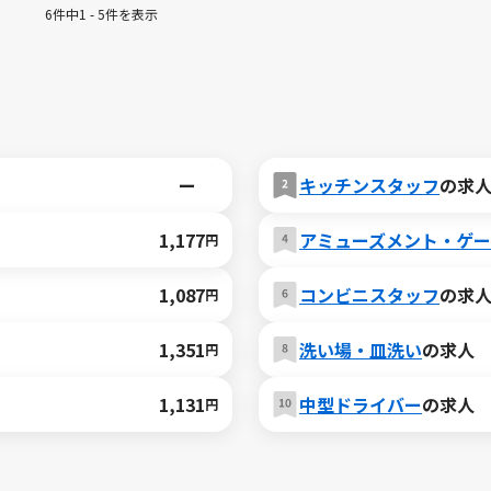
6件中1 - 5件を表示
ー
キッチンスタッフ
の求
1,177
アミューズメント・ゲ
円
1,087
コンビニスタッフ
の求
円
1,351
洗い場・皿洗い
の求人
円
1,131
中型ドライバー
の求人
円