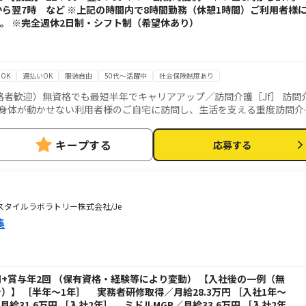
時から翌7時 など ※上記の時間内で8時間勤務（休憩1時間）ご利用者様
。 ※完全週休2日制・シフト制（希望休あり）
OK
週払いOK
服装自由
50代～活躍中
社会保険制度あり
者歓迎）無資格でも最短半年でキャリアアップ／訪問介護［Jf］ 訪問
お手伝いが中心ですが、利
ービス提供責任者業務 一緒にお仕事をする
キープする
応募する
やすい環境を整えるお仕事を主にお願いします。 質問や相談などを気軽
・指導・育成・ケア ■ご家族
 ■身体介護： 起床・就寝・入浴・食事の介助など ■医療的ケア： たん
時にお伝えします ◎最初は先輩スタッフが必ず同行
7ユースタイルラボラトリー株式会社/Je
ます。未経験の方もプロとして成長できます。
集
3万円+賞与年2回 （保有資格・経験等により変動） 【入社後の一例（無
）】 ［半年～1年］ 実務者研修取得／月給28.3万円 ［入社1年～
給31.6万円 ［入社2年］ ミドルMGR／月給33.6万円 ［入社2年