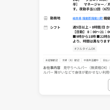
半］ マネージャー／月
す。夜勤手当12回（6
勤務地
揖
岐阜県
揖斐郡揖斐川町
週5日以上・8時間/日 
シフト
【日勤】 8：00～21：
■9時から18時 ■22
より、時間は異なります
#フルタイムOK
未経験歓迎
主婦（夫）歓迎
中高年活躍中
日払い
お仕事内容
見守りヘルパー（無資格OK）
ルパー 障がいなどで身体が動かせない利用者様のご自宅に訪問し、生活を支える重度訪問介護のお仕事です。 ※1対
1で誠実に向き合える方を募集 【仕事内容】 見守りや日常生活のお手伝いが中心ですが、利用者様の生活を支える大
切なポジションです。 ※日勤と夜勤月12回程度 ■見守り・対話：状態の変化に気を配りながらの安全管
助： 家事援助（洗濯、掃除、料理など） 
吸引、経管栄養（胃ろう・腸ろう） など ※詳細は面談時にお
業務の流れや注意点を徹底的に指導します