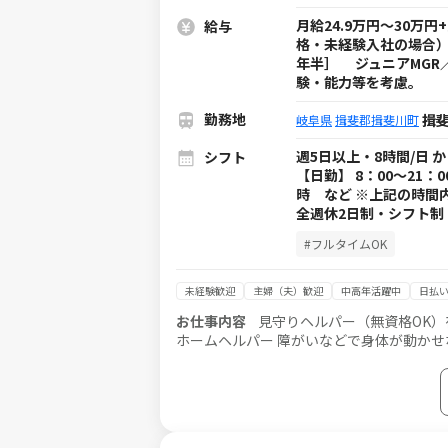
月給24.9万円～30万
給与
格・未経験入社の場合）】
年半］ ジュニアMGR／
験・能力等を考慮。
勤務地
揖斐
岐阜県
揖斐郡揖斐川町
週5日以上・8時間/日 
シフト
【日勤】 8：00～21：
時 など ※上記の時間
全週休2日制・シフト制
#フルタイムOK
未経験歓迎
主婦（夫）歓迎
中高年活躍中
日払い
お仕事内容
見守りヘルパー（無資格OK）
ホームヘルパー 障がいなどで身体が動かせない利用者様のご自宅に訪問し、生活を支える重度訪問介護のお仕事で
す。 ※1対1で誠実に向き合える方を募集 【仕事内容】 見守りや日常生活のお手伝いが中心ですが、利用者様の生活
を支える大切なポジションです。 ■見守り・対話：状態の変化に気を配りながらの安全管理 ■生活介助： 家事援助
（洗濯、掃除、料理など） ■身体介護： 
（胃ろう・腸ろう） など ※詳細は面談時にお伝えします ◎最初は先輩スタ
意点を徹底的に指導します。未経験の方も