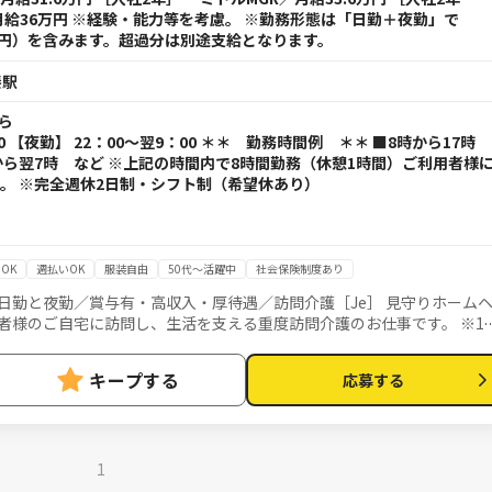
給36万円 ※経験・能力等を考慮。 ※勤務形態は「日勤＋夜勤」で
万円）を含みます。超過分は別途支給となります。
斐駅
から
00 【夜勤】 22：00～翌9：00 ＊＊ 勤務時間例 ＊＊ ■8時から17時
時から翌7時 など ※上記の時間内で8時間勤務（休憩1時間）ご利用者様
。 ※完全週休2日制・シフト制（希望休あり）
OK
週払いOK
服装自由
50代～活躍中
社会保険制度あり
日勤と夜勤／賞与有・高収入・厚待遇／訪問介護［Je］ 見守りホーム
理 ■生活介
キープする
応募する
■身体介護： 起床・就寝・入浴・食事の介助など ■医療的ケア： たんの
伝えします ◎最初は先輩スタッフが必ず同行し、
。未経験の方もプロとして成長できます。
1