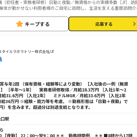
（初任者・実務者研修）日勤と夜勤／無資格からの実績多数［Jf］ 訪
お手伝いが中心ですが、利
ーディネーター業務 一緒にお仕事をするス
キープする
応募する
すい環境を整えるお仕事を主にお願いします。 質問や相談などを気軽に
導・育成・ケア ■ご家族と
提供管理 ■スタッフのシフト作成 ■ご利用者様ごとのチーム管理 ■非常
 起床・就寝・入浴・食事の介助など ■医療的ケア： たんの吸引、経管
3ユースタイルラボラトリー株式会社/Jf
スタッフが必ず同行し、業務の流れや
集
もプロとして成長できます。
円+賞与年2回 （保有資格・経験等により変動） 【入社後の一例（無資
 ［半年～1年］ 実務者研修取得／月給28.3万円 ［入社1年～2
給31.6万円 ［入社2年］ ミドルMGR／月給33.6万円 ［入社2年
給36万円 ※経験・能力等を考慮。 ※勤務形態は「日勤＋夜勤」で
万円）を含みます。超過分は別途支給となります。
汲口駅
から
00 【夜勤】 22：00～翌9：00 ＊＊ 勤務時間例 ＊＊ ■8時から17時