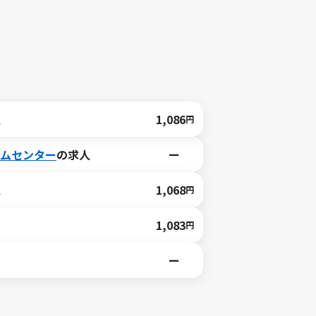
人
1,086
円
ームセンター
の求人
ー
人
1,068
円
1,083
円
ー