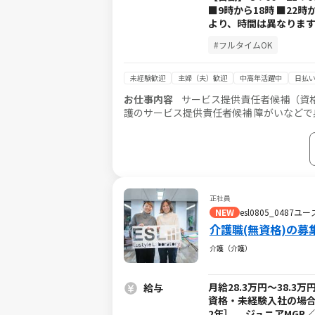
■9時から18時 ■22
より、時間は異なります
#フルタイムOK
未経験歓迎
主婦（夫）歓迎
中高年活躍中
日払い
お仕事内容
サービス提供責任者候補（資格
護のサービス提供責任者候補 障がいなどで身体が動かせない利用者様のご自宅に訪問し、生活を支える重度訪問介
護のお仕事です。 ※1対1で誠実に向き合える方を募集 【仕事内容】 見守りや日常生活の
用者様の生活を支える大切なお仕事です。 ※日勤と夜勤月12回程度 ◎サ
スタッフさんのシフト管理や教育など働き
に受けられる頼られる社員さんとして活躍してください！ ■介護スタッフのフォロー
との連絡 ■担当者会議への出席 など ◎ケア業務 ■見守り・対話：状態の変化に気を配りながらの安全管理 ■生活
介助： 家事援助（洗濯、掃除、料理など）
正社員
の吸引、経管栄養（胃ろう・腸ろう） など ※詳細は面談
NEW
esl0805_048
し、業務の流れや注意点を徹底的に指導し
介護職(無資格)の募
介護（介護）
月給28.3万円～38.
給与
資格・未経験入社の場合
2年］ ジュニアMGR／月