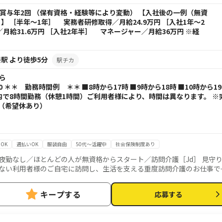
円+賞与年2回 （保有資格・経験等により変動） 【入社後の一例（無資
 ［半年～1年］ 実務者研修取得／月給24.9万円 ［入社1年～2
月給31.6万円 ［入社2年半］ マネージャー／月給36万円 ※経
駅 より徒歩5分
駅チカ
から
00 ＊＊ 勤務時間例 ＊＊ ■8時から17時 ■9時から18時 ■10時から19
内で8時間勤務（休憩1時間）ご利用者様により、時間は異なります。 ※
（希望休あり）
OK
週払いOK
服装自由
50代～活躍中
社会保険制度あり
夜勤なし／ほとんどの人が無資格からスタート／訪問介護［Jd］ 見守
キープする
応募する
起床・就寝・入浴・食事の介助など ■医療的ケア： たんの吸引、経管栄
ッフが必ず同行し、業務の流れや注
プロとして成長できます。