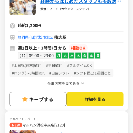
経験からはじめたスタッフも多数活躍
中！時給1200円☆お得なまかないあり
飲食・フード（カウンタースタッフ）
♪
時給1,200円
積志駅
静岡県
(旧)浜松市北区
週2日以上・3時間/日 から
相談OK
1
09:00 ~ 23:00
月
火
水
木
金
土
日
#土日祝(週末)歓迎
#平日歓迎
#フルタイムOK
#ロング(～6時間)OK
#自由シフト
#シフト提出 1週間ごと
仕事内容を見てみる
キープする
詳細を見る
アルバイト・パート
NEW
マルハン浜松中央店[2129]