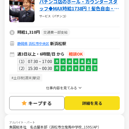
パチンコ店のホール・カウンタースタ
ッフ◆MAX時給1738円！髪色自由・ネ
イルOK！(社内規定有)！ミニボーナス
サービス（パチンコ）
支給でみんなにっこり！
時給1,310円
交通費一部支給
新浜松駅
静岡県
浜松市中央区
週3日以上・6時間/日 から
相談OK
1
07:30 ~ 17:00
月
火
水
木
金
土
日
2
15:30 ~ 00:30
月
火
水
木
金
土
日
#土日祝(週末)歓迎
仕事内容を見てみる
キープする
詳細を見る
アルバイト・パート
魚国総本社 名古屋本部（浜松市立曳馬中学校_1595/AP）