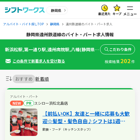
静岡県
最近見た
キープ
メニュー
アルバイト・バイト探しTOP
静岡県
遠州鉄道線のバイト・パート求人
静岡県遠州鉄道線のバイト・パート求人情報
新浜松駅,第一通り駅,遠州病院駅,八幡(静岡県)駅,助信駅,曳馬駅,上島駅,自動車学校前駅,さぎの宮駅,積志駅,遠州西ケ崎駅,遠州小松駅,浜北駅,美薗中央公園駅,遠州小林駅,遠州芝本駅,遠州岩水寺駅,西鹿島駅
こだわり条件
202
この条件で新着求人を受け取る
検索結果
件
おすすめ
新着順
アルバイト・パート
NEW
PR
スシロー浜松北島店
【前払いOK】友達と一緒に応募も大歓
迎☆髪型・髪色自由♪シフトは1週間
ごとに調整可能なので無理なく働けま
飲食・フード（キッチンスタッフ）
す♪食事補助（30％割引）や土日祝は