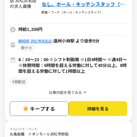
なし。ホール・キッチンスタッフ（ア
ルバイト・パート）求人
飲食・フード（ホール・キッチンスタッフ）
時給1,200円
遠州小林駅 より徒歩5分
静岡県
浜松市浜名区
駅チカ
6：30～23：00 ※シフト制勤務 ※1日4時間～ ※週4日～
※休憩時間：6時間を超える労働に対して45分以上、8時
間を超える労働に対して1時間以上
#昼歓迎
仕事内容を見てみる
キープする
詳細を見る
アルバイト・パート
丸亀製麺 イオンモール浜松市野店