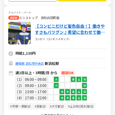
アルバイト・パート
NEW
ミニストップ 浜松白羽町店
【コンビニだけど髪色自由！】働きや
すさもバツグン♪希望に合わせて働け
るミニストップ☆バイトデビューも大
コンビニ（コンビニスタッフ）
歓迎です！☆
時給1,130円
新浜松駅
静岡県
浜松市中央区
週2日以上・3時間/日 から
相談OK
1
06:00 ~ 09:00
火
金
土
日
2
09:00 ~ 13:00
火
日
3
13:00 ~ 17:00
水
木
金
土
日
4
17:00 ~ 22:00
水
木
金
土
日
#早朝・朝歓迎
#昼歓迎
#夕方歓迎
#土日祝(週末)歓迎