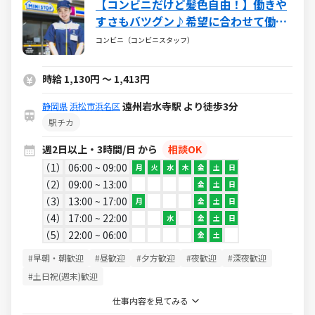
【コンビニだけど髪色自由！】働きや
すさもバツグン♪希望に合わせて働け
るミニストップ☆バイトデビューも大
コンビニ（コンビニスタッフ）
歓迎です！☆
時給 1,130円 ～ 1,413円
遠州岩水寺駅 より徒歩3分
静岡県
浜松市浜名区
駅チカ
週2日以上・3時間/日 から
相談OK
1
06:00 ~ 09:00
月
火
水
木
金
土
日
2
09:00 ~ 13:00
金
土
日
3
13:00 ~ 17:00
月
金
土
日
4
17:00 ~ 22:00
水
金
土
日
5
22:00 ~ 06:00
金
土
#早朝・朝歓迎
#昼歓迎
#夕方歓迎
#夜歓迎
#深夜歓迎
#土日祝(週末)歓迎
仕事内容を見てみる