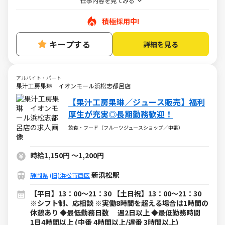
仕事内容を見てみる
積極採用中!
キープする
詳細を見る
アルバイト・パート
果汁工房果琳 イオンモール浜松志都呂店
【果汁工房果琳／ジュース販売】福利
厚生が充実◎長期勤務歓迎！
飲食・フード（フルーツジュースショップ／中番）
時給1,150円
～
1,200円
新浜松駅
静岡県
(旧)浜松市西区
【平日】13：00～21：30 【土日祝】13：00～21：30
※シフト制、応相談 ※実働8時間を超える場合は1時間の
休憩あり ◆最低勤務日数 週2日以上 ◆最低勤務時間
1日4時間以上 (中番 4時間以上/遅番 3時間以上)