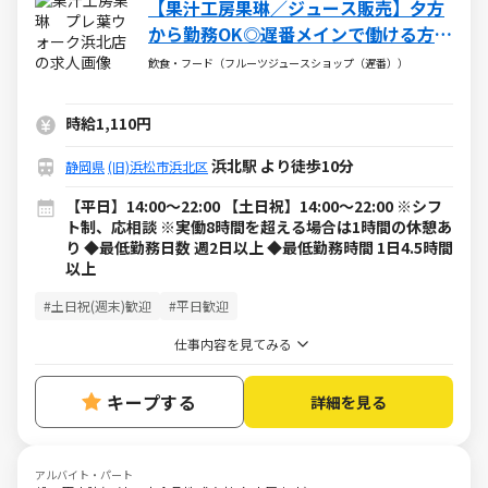
【果汁工房果琳／ジュース販売】夕方
から勤務OK◎遅番メインで働ける方歓
迎！
飲食・フード（フルーツジュースショップ（遅番））
時給1,110円
浜北駅 より徒歩10分
静岡県
(旧)浜松市浜北区
【平日】14:00～22:00 【土日祝】14:00～22:00 ※シフ
ト制、応相談 ※実働8時間を超える場合は1時間の休憩あ
り ◆最低勤務日数 週2日以上 ◆最低勤務時間 1日4.5時間
以上
#土日祝(週末)歓迎
#平日歓迎
仕事内容を見てみる
キープする
詳細を見る
アルバイト・パート