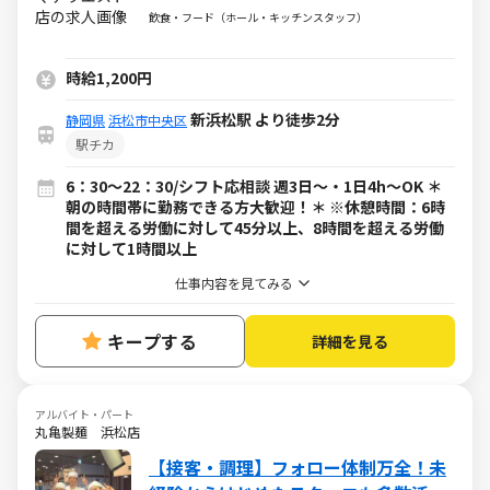
ルバイト・パート）求人
飲食・フード（ホール・キッチンスタッフ）
時給1,200円
新浜松駅 より徒歩2分
静岡県
浜松市中央区
駅チカ
6：30～22：30/シフト応相談 週3日～・1日4h～OK ＊
朝の時間帯に勤務できる方大歓迎！＊ ※休憩時間：6時
間を超える労働に対して45分以上、8時間を超える労働
に対して1時間以上
仕事内容を見てみる
キープする
詳細を見る
アルバイト・パート
丸亀製麺 浜松店
【接客・調理】フォロー体制万全！未