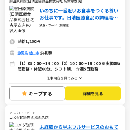
磐田原病院(日清医療食品株式会社 名古屋支店)
いのちに一番近いお食事をつくる尊い
お仕事です。日清医療食品の調理職
（パート・アルバイト）
飲食・フード（調理職）
時給1,250円
浜北駅
静岡県
磐田市
【1】05：00～14：00 【2】10：00～19：00 ※実働8時
間勤務・休憩60分。シフト制。 ☆週5日勤務
仕事内容を見てみる
キープする
詳細を見る
アルバイト・パート
コメダ珈琲店 浜松浜名店
未経験から学ぶフルサービスのおもて