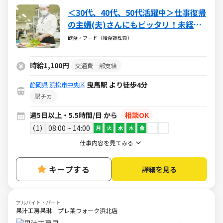
＜30代、40代、50代活躍中＞仕事復帰
の主婦(夫)さんにもピッタリ！未経験
からのチャレンジもok！
飲食・フード（給食調理員）
時給1,100円
交通費一部支給
曳馬駅 より徒歩4分
静岡県
浜松市中央区
駅チカ
週5日以上・5.5時間/日 から
相談OK
1
08:00 ~ 14:00
月
火
水
木
金
仕事内容を見てみる
キープする
詳細を見る
アルバイト・パート
果汁工房果琳 プレ葉ウォーク浜北店