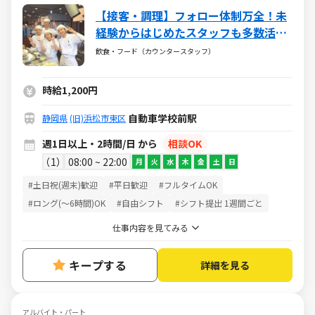
【接客・調理】フォロー体制万全！未
経験からはじめたスタッフも多数活躍
中！週0勤務もOK☆髪色自由◎短時間
飲食・フード（カウンタースタッフ）
も♪
時給1,200円
自動車学校前駅
静岡県
(旧)浜松市東区
週1日以上・2時間/日 から
相談OK
1
08:00 ~ 22:00
月
火
水
木
金
土
日
#土日祝(週末)歓迎
#平日歓迎
#フルタイムOK
#ロング(～6時間)OK
#自由シフト
#シフト提出 1週間ごと
仕事内容を見てみる
キープする
詳細を見る
アルバイト・パート