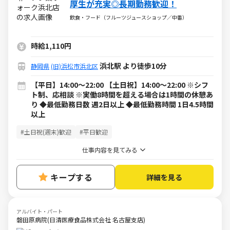
厚生が充実◎長期勤務歓迎！
飲食・フード（フルーツジュースショップ／中番）
時給1,110円
浜北駅 より徒歩10分
静岡県
(旧)浜松市浜北区
【平日】14:00～22:00 【土日祝】14:00～22:00 ※シフ
ト制、応相談 ※実働8時間を超える場合は1時間の休憩あ
り ◆最低勤務日数 週2日以上 ◆最低勤務時間 1日4.5時間
以上
#土日祝(週末)歓迎
#平日歓迎
仕事内容を見てみる
キープする
詳細を見る
アルバイト・パート
磐田原病院(日清医療食品株式会社 名古屋支店)