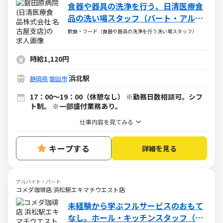
食器や器具の洗浄を行う、日清医療食
品の洗い場スタッフ（パート・アルバ
イト）求人
飲食・フード（食器や器具の洗浄を行う洗い場スタッフ）
時給1,120円
浜北駅
静岡県
磐田市
17：00～19：00（休憩なし） ※勤務日数相談可。シフ
ト制。 ※一部盛付業務あり。
仕事内容を見てみる
キープする
詳細を見る
アルバイト・パート
コメダ珈琲店 浜松駅エキマチウエスト店
未経験から学ぶフルサービスのおもて
なし。ホール・キッチンスタッフ（ア