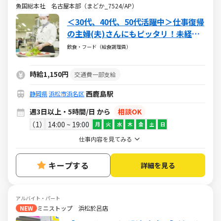
魚国総本社 名古屋本部（まどか_7524/AP）
＜30代、40代、50代活躍中＞仕事復帰
の主婦(夫)さんにもピッタリ！未経験
からのチャレンジもok！
飲食・フード（給食調理員）
時給1,150円
交通費一部支給
西鹿島駅
静岡県
浜松市浜名区
週3日以上・5時間/日 から
相談OK
1
14:00 ~ 19:00
月
火
水
木
金
土
日
仕事内容を見てみる
キープする
詳細を見る
アルバイト・パート
NEW
ミニストップ 浜松於呂店