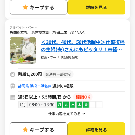
キープする
詳細を見る
アルバイト・パート
魚国総本社 名古屋本部（杉田工業_7377/AP）
＜30代、40代、50代活躍中＞仕事復帰
の主婦(夫)さんにもピッタリ！未経験
からのチャレンジもok！
飲食・フード（給食調理員）
時給1,200円
交通費一部支給
遠州小松駅
静岡県
浜松市浜名区
週5日以上・5.5時間/日 から
相談OK
1
08:00 ~ 13:30
月
火
水
木
金
仕事内容を見てみる
キープする
詳細を見る