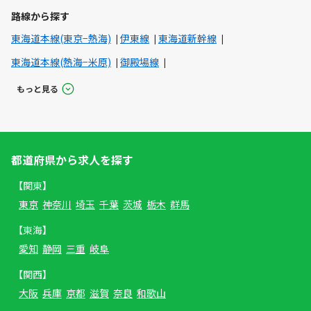
路線から探す
東海道本線(東京−熱海)
伊東線
東海道新幹線
東海道本線(熱海−米原)
御殿場線
もっと見る
都道府県から求人を探す
【関東】
東京
神奈川
埼玉
千葉
茨城
栃木
群馬
【東海】
愛知
静岡
三重
岐阜
【関西】
大阪
兵庫
京都
滋賀
奈良
和歌山