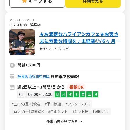
キープする
詳細を見る
アルバイト・パート
コナズ珈琲 浜松店
★お洒落なハワイアンカフェ★お客さ
まに素敵な時間を♪未経験◎/６ヶ月以
上勤務
飲食・フード（カフェ）
時給1,200円
自動車学校前駅
静岡県
浜松市中央区
週2日以上・3時間/日 から
相談OK
1
06:00 ~ 23:00
月
火
水
木
金
土
日
#土日祝(週末)歓迎
#平日歓迎
#フルタイムOK
#ロング(～6時間)OK
#自由シフト
#シフト提出 1週間ごと
仕事内容を見てみる