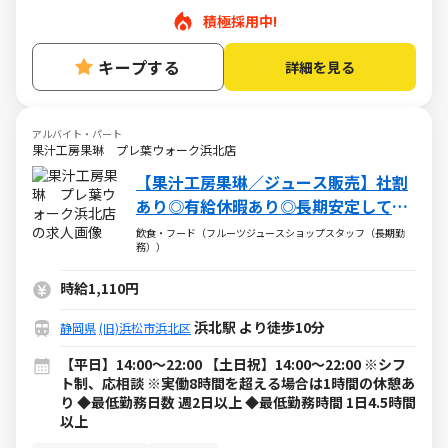
積極採用中!
キープする
詳細を見る
アルバイト・パート
果汁工房果琳 プレ葉ウォーク浜北店
【果汁工房果琳／ジュース販売】社割
あり◎有給休暇あり◎長期安定して働
けます♪
飲食・フード（フルーツジュースショップスタッフ（長期勤
務））
時給1,110円
浜北駅 より徒歩10分
静岡県
(旧)浜松市浜北区
【平日】14:00～22:00 【土日祝】14:00～22:00 ※シフ
ト制、応相談 ※実働8時間を超える場合は1時間の休憩あ
り ◆最低勤務日数 週2日以上 ◆最低勤務時間 1日4.5時間
以上