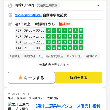
時給UPなど嬉しい制度がそろってます
時給1,150円
交通費全額支給
★
自動車学校前駅
静岡県
浜松市中央区
週2日以上・3時間/日 から
相談OK
1
09:00 ~ 00:00
月
火
水
木
金
土
日
2
09:00 ~ 17:00
月
火
水
木
金
土
日
3
17:00 ~ 22:00
月
火
水
木
金
土
日
4
21:00 ~ 00:00
月
火
水
木
金
土
日
#昼歓迎
#夜歓迎
#土日祝(週末)歓迎
#シフト提出 1週間ごと
仕事内容を見てみる
キープする
詳細を見る
アルバイト・パート
果汁工房果琳 プレ葉ウォーク浜北店
【果汁工房果琳／ジュース販売】福利