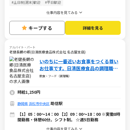
#土日祝(週末)歓迎
#平日歓迎
仕事内容を見てみる
キープする
詳細を見る
アルバイト・パート
老健長鶴の郷(日清医療食品株式会社 名古屋支店)
いのちに一番近いお食事をつくる尊い
お仕事です。日清医療食品の調理職
（パート・アルバイト）
飲食・フード（調理職）
時給1,250円
助信駅
静岡県
浜松市中央区
【1】05：00～14：00 【2】09：00～18：00 ※実働8時
間勤務・休憩60分。シフト制。 ☆週5日勤務
仕事内容を見てみる