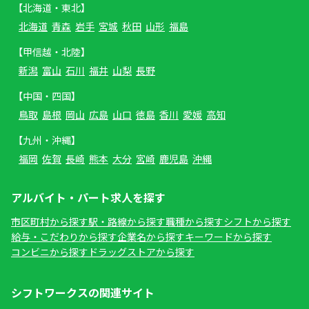
【北海道・東北】
北海道
青森
岩手
宮城
秋田
山形
福島
【甲信越・北陸】
新潟
富山
石川
福井
山梨
長野
【中国・四国】
鳥取
島根
岡山
広島
山口
徳島
香川
愛媛
高知
【九州・沖縄】
福岡
佐賀
長崎
熊本
大分
宮崎
鹿児島
沖縄
アルバイト・パート求人を探す
市区町村から探す
駅・路線から探す
職種から探す
シフトから探す
給与・こだわりから探す
企業名から探す
キーワードから探す
コンビニから探す
ドラッグストアから探す
シフトワークスの関連サイト