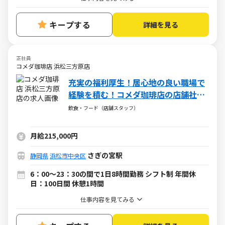
キープする
詳細を見る
正社員
コメダ珈琲店 浜松三方原店
充実の福利厚生！居心地の良い職場で
経験を積む！コメダ珈琲店の店舗社員
（正社員）の求人
飲食・フード（店舗スタッフ）
月給215,000円
さぎの宮駅
静岡県
浜松市中央区
6：00～23：30の間で1日8時間勤務 シフト制 年間休
日：100日間 休憩1時間
仕事内容を見てみる