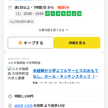
週1日以上・7時間/日 から
相談OK
1
10:00 ~ 19:00
月
火
水
木
金
土
日
#土日祝(週末)歓迎
仕事内容を見てみる
キープする
詳細を見る
アルバイト・パート
コメダ珈琲店 大垣林町店
未経験から学ぶフルサービスのおもて
なし。ホール・キッチンスタッフ（ア
ルバイト・パート）求人
飲食・フード（ホール・キッチンスタッフ）
時給1,100円
大垣駅 より徒歩13分
岐阜県
大垣市