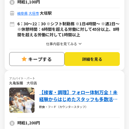
時給1,100円
大垣駅
岐阜県
大垣市
6：30～22：30 ※シフト制勤務 ※1日4時間～ ※週2日～
※休憩時間：6時間を超える労働に対して45分以上、8時
間を超える労働に対して1時間以上
仕事内容を見てみる
キープする
詳細を見る
アルバイト・パート
丸亀製麺 大垣店
【接客・調理】フォロー体制万全！未
経験からはじめたスタッフも多数活躍
中！
飲食・フード（カウンタースタッフ）
時給1,200円