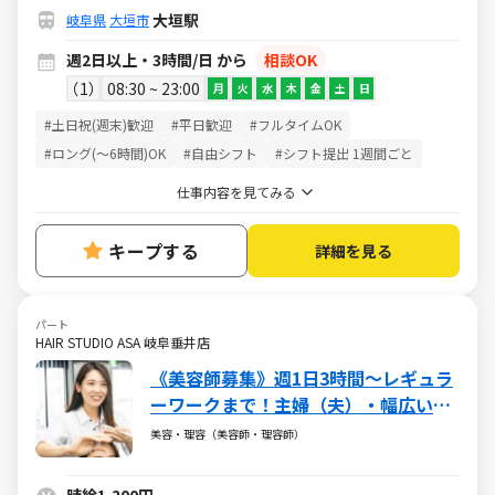
大垣駅
岐阜県
大垣市
週2日以上・3時間/日 から
相談OK
1
08:30 ~ 23:00
月
火
水
木
金
土
日
#土日祝(週末)歓迎
#平日歓迎
#フルタイムOK
#ロング(～6時間)OK
#自由シフト
#シフト提出 1週間ごと
仕事内容を見てみる
キープする
詳細を見る
パート
HAIR STUDIO ASA 岐阜垂井店
《美容師募集》週1日3時間～レギュラ
ーワークまで！主婦（夫）・幅広い年
代が活躍しています
美容・理容（美容師・理容師）