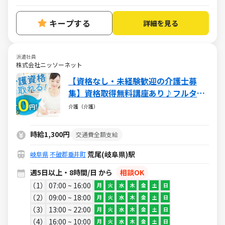
キープする
詳細を見る
派遣社員
株式会社ニッソーネット
【資格なし・未経験歓迎の介護士募
集】資格取得無料講座あり♪フルタイ
ムで稼げる♪
介護（介護）
時給1,300円
交通費全額支給
荒尾(岐阜県)駅
岐阜県
不破郡垂井町
週5日以上・8時間/日 から
相談OK
1
07:00 ~ 16:00
月
火
水
木
金
土
日
2
09:00 ~ 18:00
月
火
水
木
金
土
日
3
13:00 ~ 22:00
月
火
水
木
金
土
日
4
16:00 ~ 10:00
月
火
水
木
金
土
日