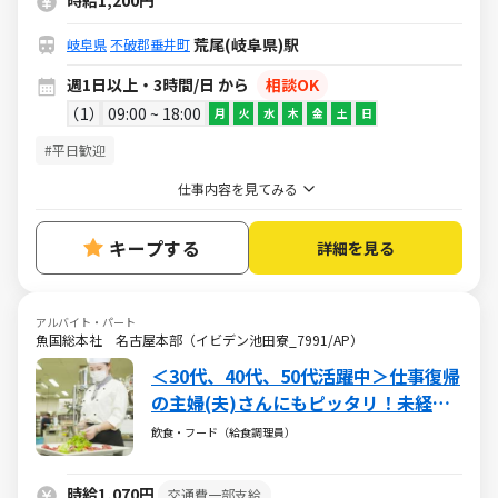
時給1,200円
荒尾(岐阜県)駅
岐阜県
不破郡垂井町
週1日以上・3時間/日 から
相談OK
1
09:00 ~ 18:00
月
火
水
木
金
土
日
#平日歓迎
仕事内容を見てみる
キープする
詳細を見る
アルバイト・パート
魚国総本社 名古屋本部（イビデン池田寮_7991/AP）
＜30代、40代、50代活躍中＞仕事復帰
の主婦(夫)さんにもピッタリ！未経験
からのチャレンジもok！
飲食・フード（給食調理員）
時給1,070円
交通費一部支給