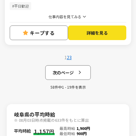
#平日歓迎
仕事内容を見てみる
キープする
詳細を見る
1
2
3
次のページ
58件中1 - 19件を表示
岐阜県の平均時給
※ 08月03日時点掲載の633件をもとに算出
最高時給
1,900円
1,157
平均時給
円
最低時給
900円