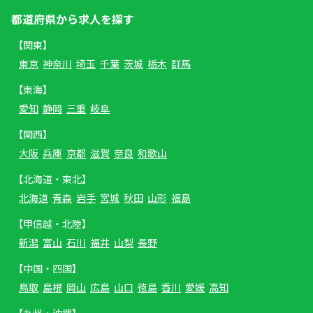
都道府県から求人を探す
【関東】
東京
神奈川
埼玉
千葉
茨城
栃木
群馬
【東海】
愛知
静岡
三重
岐阜
【関西】
大阪
兵庫
京都
滋賀
奈良
和歌山
【北海道・東北】
北海道
青森
岩手
宮城
秋田
山形
福島
【甲信越・北陸】
新潟
富山
石川
福井
山梨
長野
【中国・四国】
鳥取
島根
岡山
広島
山口
徳島
香川
愛媛
高知