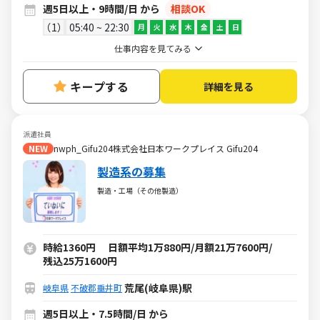
週5日以上・9時間/日 から
相談OK
1
05:40 ~ 22:30
月
火
水
木
金
土
日
仕事内容を見てみる
キープする
詳細を見る
派遣社員
NEW
nwph_Gifu204株式会社日本ワークプレイス Gifu204
製造系の募集
製造・工場（その他製造）
時給1360円 日額平均1万880円/月額21万7600円/
残込25万1600円
荒尾(岐阜県)駅
岐阜県
不破郡垂井町
週5日以上・7.5時間/日 から