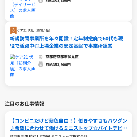
月給308,800円
ケア21 伏見（訪問介護）
新規訪問事業所を年々開設！定年制撤廃で60代も現
役で活躍中◎上場企業の安定基盤で事業所運営
京都府京都市伏見区
月給353,900円
注目のお仕事情報
【コンビニだけど髪色自由！】働きやすさもバツグン
♪希望に合わせて働けるミニストップ☆バイトデビュ
ーも大歓迎です！☆
岐阜県関市 時給1,375円 ミニストップ株式会社