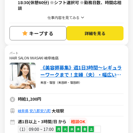
18:30(休憩60分) ※シフト選択可 ※勤務日数、時間応相
談
仕事内容を見てみる
キープする
詳細を見る
パート
HAIR SALON IWASAKI 岐阜結店
《美容師募集》週1日3時間～レギュラ
ーワークまで！主婦（夫）・幅広い年
代が活躍しています
美容・理容（美容師・理容師）
時給1,200円
大垣駅
岐阜県
安八郡安八町
週1日以上・3時間/日 から
相談OK
1
09:00 ~ 17:00
月
火
水
木
金
土