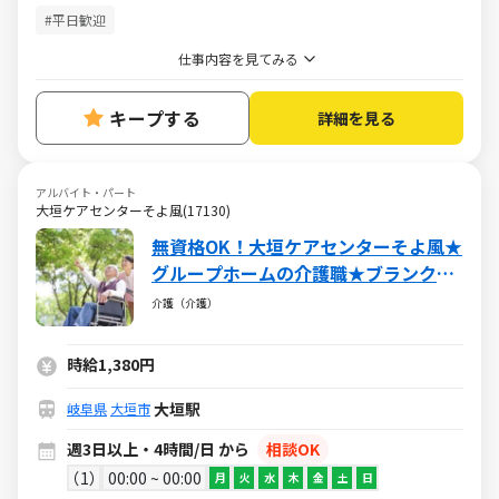
#平日歓迎
仕事内容を見てみる
キープする
詳細を見る
アルバイト・パート
大垣ケアセンターそよ風(17130)
無資格OK！大垣ケアセンターそよ風★
グループホームの介護職★ブランク
OK・社保完備・各種手当あり
介護（介護）
時給1,380円
大垣駅
岐阜県
大垣市
週3日以上・4時間/日 から
相談OK
1
00:00 ~ 00:00
月
火
水
木
金
土
日