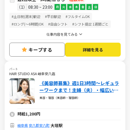
1
08:30 ~ 23:00
月
火
水
木
金
土
日
#土日祝(週末)歓迎
#平日歓迎
#フルタイムOK
#ロング(～6時間)OK
#自由シフト
#シフト提出 1週間ごと
仕事内容を見てみる
キープする
詳細を見る
パート
HAIR STUDIO ASA 岐阜安八店
《美容師募集》週1日3時間～レギュラ
ーワークまで！主婦（夫）・幅広い年
代が活躍しています
美容・理容（美容師・理容師）
時給1,200円
大垣駅
岐阜県
安八郡安八町