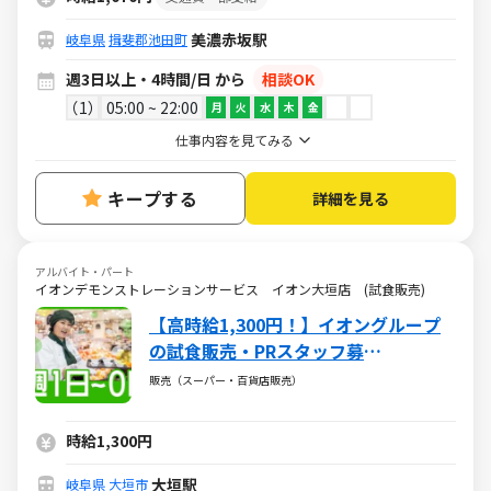
美濃赤坂駅
岐阜県
揖斐郡池田町
週3日以上・4時間/日 から
相談OK
1
05:00 ~ 22:00
月
火
水
木
金
仕事内容を見てみる
キープする
詳細を見る
アルバイト・パート
イオンデモンストレーションサービス イオン大垣店 (試食販売)
【高時給1,300円！】イオングループ
の試食販売・PRスタッフ募
集！/SACB00235
販売（スーパー・百貨店販売）
時給1,300円
大垣駅
岐阜県
大垣市