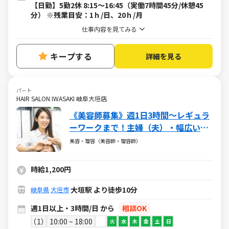
【日勤】5勤2休 8:15～16:45（実働7時間45分/休憩45
分） ※残業目安：1ｈ/日、20ｈ/月
仕事内容を見てみる
キープする
詳細を見る
パート
HAIR SALON IWASAKI 岐阜大垣店
《美容師募集》週1日3時間～レギュラ
ーワークまで！主婦（夫）・幅広い年
代が活躍しています
美容・理容（美容師・理容師）
時給1,200円
大垣駅 より徒歩10分
岐阜県
大垣市
週1日以上・3時間/日 から
相談OK
1
10:00 ~ 18:00
火
水
木
金
土
日