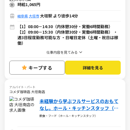
時給1,065円
大垣駅 より徒歩14分
岐阜県
大垣市
【1】08:00－14:30（内休憩30分・実働6時間勤務）
【2】09:00－15:30（内休憩30分・実働6時間勤務） ・
週3日程度勤務可能な方 ・日曜日定休（土曜・祝日は稼
働）
仕事内容を見てみる
キープする
詳細を見る
アルバイト・パート
コメダ珈琲店 大垣南店
未経験から学ぶフルサービスのおもて
なし。ホール・キッチンスタッフ（ア
ルバイト・パート）求人
飲食・フード（ホール・キッチンスタッフ）