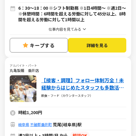
6：30～18：00 ※シフト制勤務 ※1日4時間～ ※週2日～
※休憩時間：6時間を超える労働に対して45分以上、8時
間を超える労働に対して1時間以上
仕事内容を見てみる
キープする
詳細を見る
アルバイト・パート
丸亀製麺 垂井店
【接客・調理】フォロー体制万全！未
経験からはじめたスタッフも多数活躍
中！
飲食・フード（カウンタースタッフ）
時給1,200円
荒尾(岐阜県)駅
岐阜県
不破郡垂井町
週2日以上・3時間/日 から
相談OK