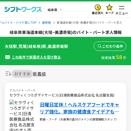
岐阜県
最近見た
キープ
メニュー
アルバイト・バイト探しTOP
岐阜県
東海道本線(大垣−美濃赤坂)のバイト・パート求人
岐阜県東海道本線(大垣−美濃赤坂)のバイト・パート求人情報
大垣駅,荒尾(岐阜県)駅,美濃赤坂駅
こだわり条件
58
この条件で新着求人を受け取る
検索結果
件
おすすめ
新着順
アルバイト・パート
セラヴィくつろぎデイサービス(日清医療食品株式会社 名古屋支店)
日曜日定休！ヘルスケアフードでキャ
リア強化。家族の健康食アイデアも学
べます！
飲食・フード（お食事の盛付けメインの調理補助スタッフ）