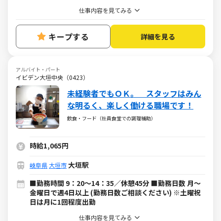
仕事内容を見てみる
キープする
詳細を見る
アルバイト・パート
イビデン大垣中央（0423）
未経験者でもＯＫ。 スタッフはみん
な明るく、楽しく働ける職場です！
飲食・フード（社員食堂での調理補助）
時給1,065円
大垣駅
岐阜県
大垣市
■勤務時間 9：20～14：35／休憩45分 ■勤務日数 月～
金曜日で週4日以上 (勤務日数ご相談ください) ※土曜祝
日は月に1回程度出勤
仕事内容を見てみる