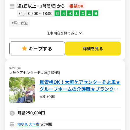
週1日以上・3時間/日 から
相談OK
1
09:00 ~ 18:00
月
火
水
木
金
土
日
#平日歓迎
仕事内容を見てみる
キープする
詳細を見る
契約社員
大垣ケアセンターそよ風(16245)
無資格OK！大垣ケアセンターそよ風★
グループホームの介護職★ブランク
OK・社保完備・各種手当あり
介護（介護）
月給250,000円
大垣駅
岐阜県
大垣市