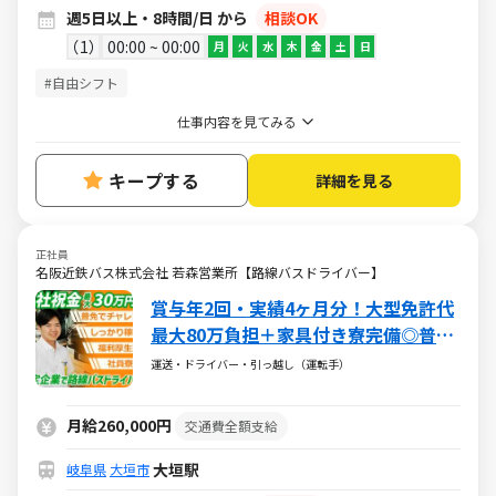
週5日以上・8時間/日 から
相談OK
1
00:00 ~ 00:00
月
火
水
木
金
土
日
#自由シフト
仕事内容を見てみる
キープする
詳細を見る
正社員
名阪近鉄バス株式会社 若森営業所【路線バスドライバー】
賞与年2回・実績4ヶ月分！大型免許代
最大80万負担＋家具付き寮完備◎普通
免許からバスドライバーに！20～30代
運送・ドライバー・引っ越し（運転手）
中心に未経験から活躍中！東海で愛さ
れる老舗企業！入社祝い金最大30万円
月給260,000円
交通費全額支給
大垣駅
岐阜県
大垣市