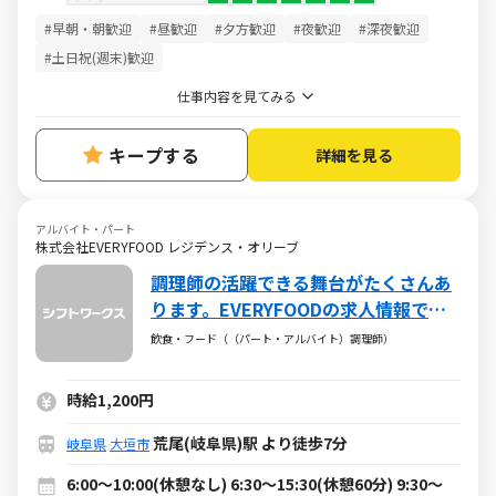
#早朝・朝歓迎
#昼歓迎
#夕方歓迎
#夜歓迎
#深夜歓迎
#土日祝(週末)歓迎
仕事内容を見てみる
キープする
詳細を見る
アルバイト・パート
株式会社EVERYFOOD レジデンス・オリーブ
調理師の活躍できる舞台がたくさんあ
ります。EVERYFOODの求人情報で
す。
飲食・フード（（パート・アルバイト）調理師）
時給1,200円
荒尾(岐阜県)駅 より徒歩7分
岐阜県
大垣市
6:00～10:00(休憩なし) 6:30～15:30(休憩60分) 9:30～