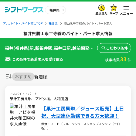
福井県
最近見た
キープ
メニュー
アルバイト・バイト探しTOP
福井県
勝山永平寺線のバイト・パート求人
福井県勝山永平寺線のバイト・パート求人情報
福井(福井県)駅,新福井駅,福井口駅,越前開発駅,越前新保駅,追分口駅,東藤島駅,越前島橋駅,観音町(福井県)駅,松岡駅,志比堺駅,永平寺口駅,下志比駅,光明寺駅,轟駅,越前野中駅,山王駅,越前竹原駅,小舟渡駅,保田(福井県)駅,発坂駅,比島駅,勝山駅
こだわり条件
33
この条件で新着求人を受け取る
検索結果
件
おすすめ
新着順
アルバイト・パート
果汁工房果琳 アピタ福井大和田店
【果汁工房果琳／ジュース販売】土日
祝、大型連休勤務できる方大歓迎！
飲食・フード（フルーツジュースショップスタッフ（土日
祝））