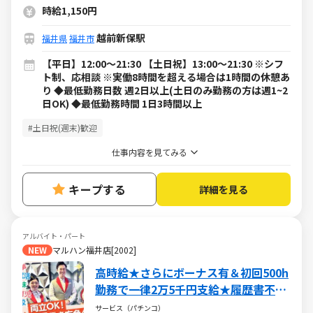
時給1,150円
越前新保駅
福井県
福井市
【平日】12:00～21:30 【土日祝】13:00～21:30 ※シフ
ト制、応相談 ※実働8時間を超える場合は1時間の休憩あ
り ◆最低勤務日数 週2日以上(土日のみ勤務の方は週1~2
日OK) ◆最低勤務時間 1日3時間以上
#土日祝(週末)歓迎
仕事内容を見てみる
キープする
詳細を見る
アルバイト・パート
NEW
マルハン福井店[2002]
高時給★さらにボーナス有＆初回500h
勤務で一律2万5千円支給★履歴書不要
♪
サービス（パチンコ）