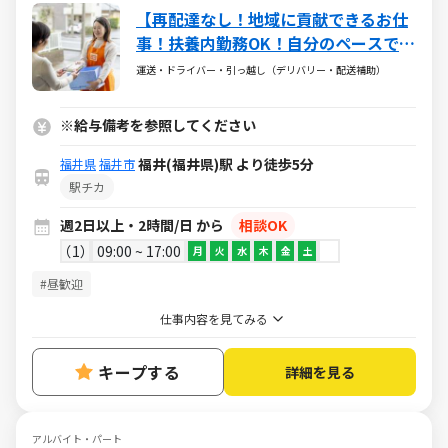
【再配達なし！地域に貢献できるお仕
事！扶養内勤務OK！自分のペースで働
ける】ワタミの宅食「まごころさん」
運送・ドライバー・引っ越し（デリバリー・配送補助）
募集！接客少なめ◎固定ルートで安心
♪幅広い世代の方が活躍されていま
※給与備考を参照してください
す！！
福井(福井県)駅 より徒歩5分
福井県
福井市
駅チカ
週2日以上・2時間/日 から
相談OK
1
09:00 ~ 17:00
月
火
水
木
金
土
#昼歓迎
仕事内容を見てみる
キープする
詳細を見る
アルバイト・パート