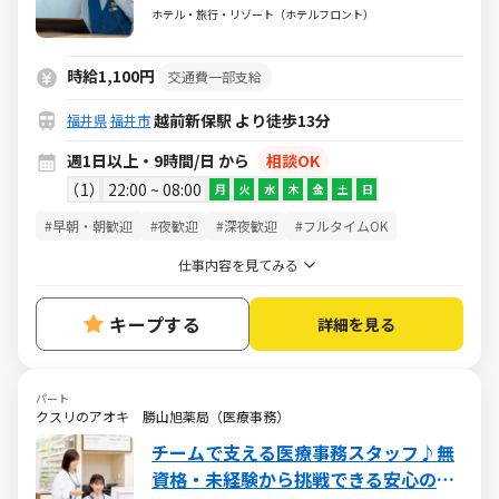
朝食準備がメインです！未経験も大歓
ホテル・旅行・リゾート（ホテルフロント）
迎！＜土日のみ・平日のみOK！＞
時給1,100円
交通費一部支給
越前新保駅 より徒歩13分
福井県
福井市
週1日以上・9時間/日 から
相談OK
1
22:00 ~ 08:00
月
火
水
木
金
土
日
#早朝・朝歓迎
#夜歓迎
#深夜歓迎
#フルタイムOK
仕事内容を見てみる
キープする
詳細を見る
パート
クスリのアオキ 勝山旭薬局（医療事務）
チームで支える医療事務スタッフ♪無
資格・未経験から挑戦できる安心の環