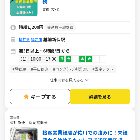
務
事務（受付）
時給1,200円
交通費一部支給
越前新保駅
福井県
福井市
週3日以上・6時間/日 から
1
10:00 ~ 17:00
月
火
木
金
#昼歓迎
#平日歓迎
#ロング(～6時間)OK
#固定シフト
仕事内容を見てみる
キープする
詳細を見る
正社員
佐川急便 丸岡営業所
接客営業経験が佐川での強みに！未経