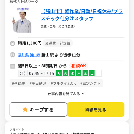
株式会社旭ワーク
【勝山市】軽作業/日勤/日祝休み/プラ
スチック仕分けスタッフ
製造・工場（その他製造）
時給1,300円
交通費一部支給
勝山駅 より徒歩11分
福井県
勝山市
週5日以上・8時間/日 から
相談OK
1
07:45 ~ 17:15
月
火
水
木
金
土
#昼歓迎
#平日歓迎
#フルタイムOK
#固定シフト
仕事内容を見てみる
キープする
詳細を見る
アルバイト