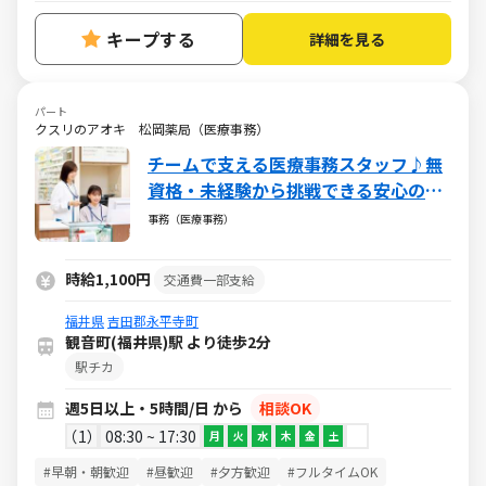
キープする
詳細を見る
パート
クスリのアオキ 松岡薬局（医療事務）
チームで支える医療事務スタッフ♪無
資格・未経験から挑戦できる安心の環
境／週5日・1日5h～・日祝休み
事務（医療事務）
時給1,100円
交通費一部支給
福井県
吉田郡永平寺町
観音町(福井県)駅 より徒歩2分
駅チカ
週5日以上・5時間/日 から
相談OK
1
08:30 ~ 17:30
月
火
水
木
金
土
#早朝・朝歓迎
#昼歓迎
#夕方歓迎
#フルタイムOK