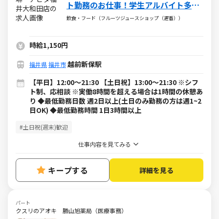
ト勤務のお仕事！学生アルバイト多数
活躍中！
飲食・フード（フルーツジュースショップ（遅番））
時給1,150円
越前新保駅
福井県
福井市
【平日】12:00～21:30 【土日祝】13:00～21:30 ※シフ
ト制、応相談 ※実働8時間を超える場合は1時間の休憩あ
り ◆最低勤務日数 週2日以上(土日のみ勤務の方は週1~2
日OK) ◆最低勤務時間 1日3時間以上
#土日祝(週末)歓迎
仕事内容を見てみる
キープする
詳細を見る
パート
クスリのアオキ 勝山旭薬局（医療事務）