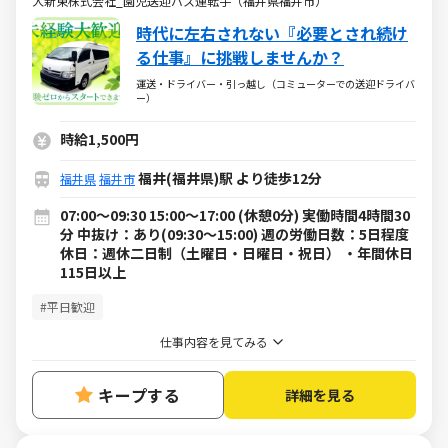
大新東株式会社_園児送迎バス運転手（福井県福井市）
時代に左右されない『必要とされ続け
る仕事』に挑戦しませんか？
運送・ドライバー・引っ越し（コミューターでの送迎ドライバ
ー）
時給1,500円
福井(福井県)駅 より徒歩12分
福井県
福井市
07:00～09:30 15:00～17:00 (休憩0分) 実働時間4時間30
分 中抜け：あり(09:30～15:00) 週の労働日数：5日程度
休日：週休二日制（土曜日・日曜日・祝日） ・年間休日
115日以上
#平日歓迎
仕事内容を見てみる
キープする
詳細を見る