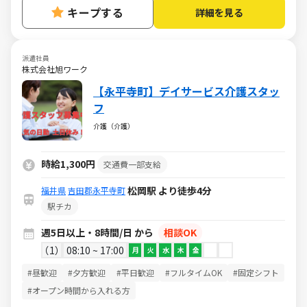
キープする
詳細を見る
派遣社員
株式会社旭ワーク
【永平寺町】デイサービス介護スタッ
フ
介護（介護）
時給1,300円
交通費一部支給
松岡駅 より徒歩4分
福井県
吉田郡永平寺町
駅チカ
週5日以上・8時間/日 から
相談OK
1
08:10 ~ 17:00
月
火
水
木
金
#昼歓迎
#夕方歓迎
#平日歓迎
#フルタイムOK
#固定シフト
#オープン時間から入れる方