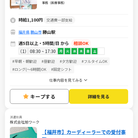
境／週5日・1日5h～・日祝休み
事務（医療事務）
時給1,100円
交通費一部支給
勝山駅
福井県
勝山市
週5日以上・5時間/日 から
相談OK
1
08:30 ~ 17:30
月
火
水
木
金
土
#早朝・朝歓迎
#昼歓迎
#夕方歓迎
#フルタイムOK
#ロング(～6時間)OK
#固定シフト
仕事内容を見てみる
キープする
詳細を見る
派遣社員
株式会社旭ワーク
【福井市】カーディーラーでの受付事