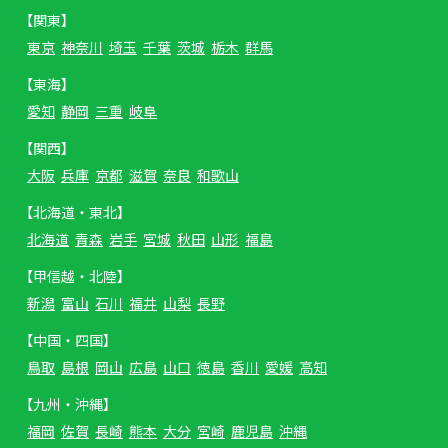
【関東】
東京
神奈川
埼玉
千葉
茨城
栃木
群馬
【東海】
愛知
静岡
三重
岐阜
【関西】
大阪
兵庫
京都
滋賀
奈良
和歌山
【北海道・東北】
北海道
青森
岩手
宮城
秋田
山形
福島
【甲信越・北陸】
新潟
富山
石川
福井
山梨
長野
【中国・四国】
鳥取
島根
岡山
広島
山口
徳島
香川
愛媛
高知
【九州・沖縄】
福岡
佐賀
長崎
熊本
大分
宮崎
鹿児島
沖縄