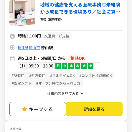
地域の健康を支える医療事務◎未経験
から成長できる環境あり／社会に貢献
できるやりがいある仕事／週5日・1日
事務（医療事務）
5h～・日祝休み
時給1,100円
交通費一部支給
勝山駅
福井県
勝山市
週5日以上・5時間/日 から
相談OK
1
09:30 ~ 18:00
月
火
水
木
金
土
#昼歓迎
#夕方歓迎
#フルタイムOK
#ロング(～6時間)OK
#固定シフト
#オープン時間から入れる方
仕事内容を見てみる
キープする
詳細を見る
派遣社員