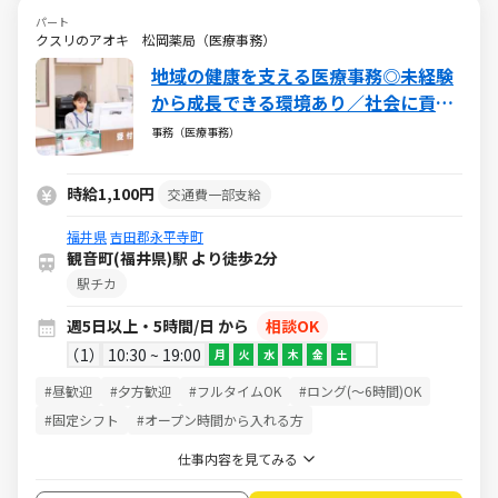
パート
クスリのアオキ 松岡薬局（医療事務）
地域の健康を支える医療事務◎未経験
から成長できる環境あり／社会に貢献
できるやりがいある仕事／週5日・1日
事務（医療事務）
5h～・日祝休み
時給1,100円
交通費一部支給
福井県
吉田郡永平寺町
観音町(福井県)駅 より徒歩2分
駅チカ
週5日以上・5時間/日 から
相談OK
1
10:30 ~ 19:00
月
火
水
木
金
土
#昼歓迎
#夕方歓迎
#フルタイムOK
#ロング(～6時間)OK
#固定シフト
#オープン時間から入れる方
仕事内容を見てみる