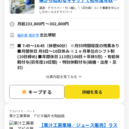
験から始めるキャリアで初年度年収
479万円以上も可能！
運送・ドライバー・引っ越し（（正社員）ルート集配を中心と
したセールスドライバー）
月給233,800円
～
302,800円
志比堺駅
福井県
坂井市
■ 7:45～16:45（休憩60分） ※月55時間程度の残業あり
■月間休日 月8日～10日休み ※１ヶ月単位のシフト制
(20日締め) ■年間休日 113日(108日＋年休5日) ・有給休
暇付与(初年度10日間) ・特別休暇付与(結婚・出産・忌
引)
仕事内容を見てみる
キープする
詳細を見る
アルバイト・パート
果汁工房果琳 アピタ福井大和田店
【果汁工房果琳／ジュース販売】ラス