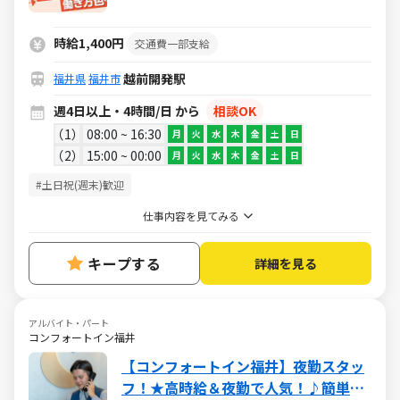
時給1,400円
交通費一部支給
越前開発駅
福井県
福井市
週4日以上・4時間/日 から
相談OK
1
08:00 ~ 16:30
月
火
水
木
金
土
日
2
15:00 ~ 00:00
月
火
水
木
金
土
日
#土日祝(週末)歓迎
仕事内容を見てみる
キープする
詳細を見る
アルバイト・パート
コンフォートイン福井
【コンフォートイン福井】夜勤スタッ
フ！★高時給＆夜勤で人気！♪簡単な