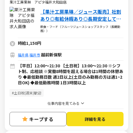
果汁工房果琳 アピタ福井大和田店
【果汁工房果琳／ジュース販売】社割
あり◎有給休暇あり◎長期安定して働
けます♪
飲食・フード（フルーツジュースショップスタッフ（長期勤
務））
時給1,150円
越前新保駅
福井県
福井市
【平日】12:00～21:30 【土日祝】13:00～21:30 ※シフ
ト制、応相談 ※実働8時間を超える場合は1時間の休憩あ
り ◆最低勤務日数 週2日以上(土日のみ勤務の方は週1~2
日OK) ◆最低勤務時間 1日3時間以上
#土日祝(週末)歓迎
仕事内容を見てみる
キープする
詳細を見る