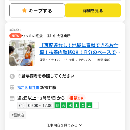
キープする
詳細を見る
業務委託
NEW
ワタミの宅食 福井中央営業所
【再配達なし！地域に貢献できるお仕
事！扶養内勤務OK！自分のペースで働
ける】ワタミの宅食「まごころさん」
運送・ドライバー・引っ越し（デリバリー・配送補助）
募集！接客少なめ◎固定ルートで安心
♪幅広い世代の方が活躍されていま
※給与備考を参照してください
す！！
新福井駅
福井県
福井市
週2日以上・2時間/日 から
相談OK
1
09:00 ~ 17:00
月
火
水
木
金
土
#昼歓迎
仕事内容を見てみる