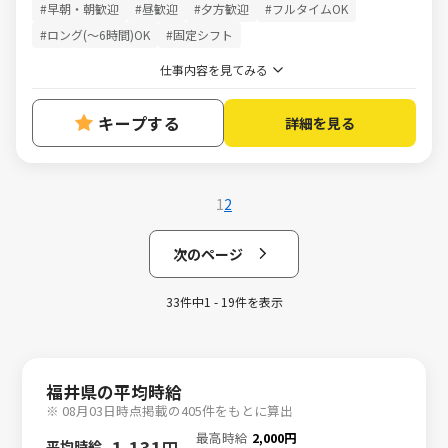
#早朝・朝歓迎
#昼歓迎
#夕方歓迎
#フルタイムOK
#ロング(～6時間)OK
#固定シフト
仕事内容を見てみる
キープする
詳細を見る
1
2
次のページ
33件中1 - 19件を表示
福井県の平均時給
※ 08月03日時点掲載の405件をもとに算出
最高時給
2,000円
1,131
平均時給
円