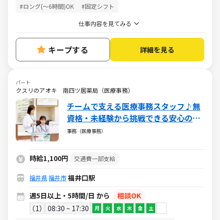
#ロング(～6時間)OK
#固定シフト
仕事内容を見てみる
キープする
詳細を見る
パート
クスリのアオキ 南四ツ居薬局（医療事務）
チームで支える医療事務スタッフ♪無
資格・未経験から挑戦できる安心の環
境／週5日・1日5h～・日祝休み
事務（医療事務）
時給1,100円
交通費一部支給
福井口駅
福井県
福井市
週5日以上・5時間/日 から
相談OK
1
08:30 ~ 17:30
月
火
水
木
金
土