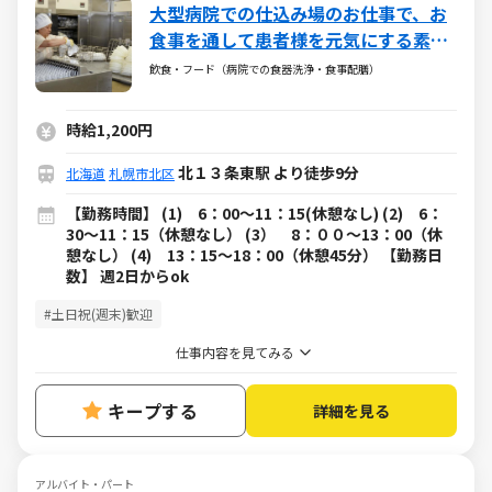
大型病院での仕込み場のお仕事で、お
食事を通して患者様を元気にする素敵
なお仕事です♪
飲食・フード（病院での食器洗浄・食事配膳）
時給1,200円
北１３条東駅 より徒歩9分
北海道
札幌市北区
【勤務時間】 (1) 6：00～11：15(休憩なし) (2) 6：
30～11：15（休憩なし） (3） 8：００～13：00（休
憩なし） (4) 13：15～18：00（休憩45分） 【勤務日
数】 週2日からok
#土日祝(週末)歓迎
仕事内容を見てみる
キープする
詳細を見る
アルバイト・パート