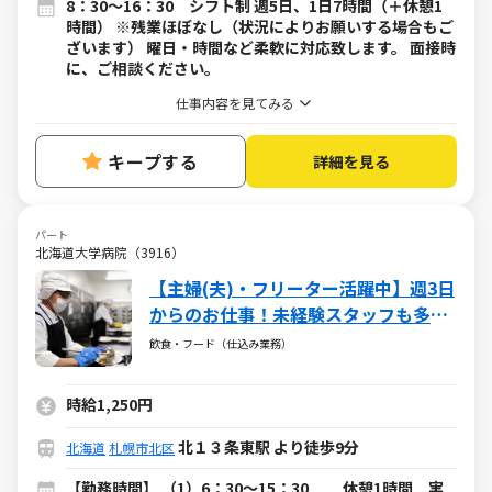
8：30～16：30 シフト制 週5日、1日7時間（＋休憩1
時間） ※残業ほぼなし（状況によりお願いする場合もご
ざいます） 曜日・時間など柔軟に対応致します。 面接時
に、ご相談ください。
仕事内容を見てみる
キープする
詳細を見る
パート
北海道大学病院（3916）
【主婦(夫)・フリーター活躍中】週3日
からのお仕事！未経験スタッフも多数
活躍中！
飲食・フード（仕込み業務）
時給1,250円
北１３条東駅 より徒歩9分
北海道
札幌市北区
【勤務時間】 （1）6：30～15：30 休憩1時間 実