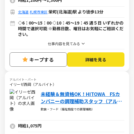
時給1,200円
～
1,300円
栄町(北海道)駅 より徒歩13分
北海道
札幌市東区
◇6：00～15：00 ◇10：45～19：45 週５日 いずれかの
時間で選択可能 ※勤務日数、曜日はお気軽にご相談くだ
さい。
仕事内容を見てみる
キープする
詳細を見る
アルバイト・パート
イリーゼ西岡（アルバイト）
未経験＆無資格OK！HITOWA FSカ
ンパニーの調理補助スタッフ（アルバ
イト・パート）求人
飲食・フード（福祉施設での調理補助）
時給1,075円