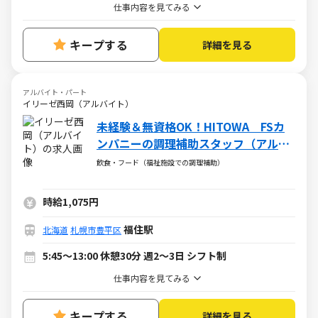
仕事内容を見てみる
キープする
詳細を見る
アルバイト・パート
イリーゼ西岡（アルバイト）
未経験＆無資格OK！HITOWA FSカ
ンパニーの調理補助スタッフ（アルバ
イト・パート）求人
飲食・フード（福祉施設での調理補助）
時給1,075円
福住駅
北海道
札幌市豊平区
5:45～13:00 休憩30分 週2～3日 シフト制
仕事内容を見てみる
キープする
詳細を見る