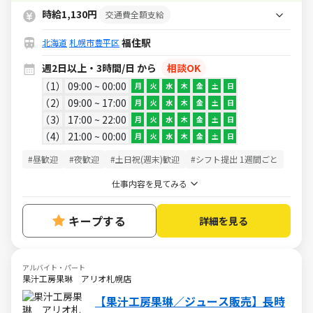
時給UPなど嬉しい制度がそろってます
時給1,130円
交通費全額支給
★
福住駅
北海道
札幌市豊平区
週2日以上・3時間/日 から
相談OK
1
09:00 ~ 00:00
月
火
水
木
金
土
日
2
09:00 ~ 17:00
月
火
水
木
金
土
日
3
17:00 ~ 22:00
月
火
水
木
金
土
日
4
21:00 ~ 00:00
月
火
水
木
金
土
日
#昼歓迎
#夜歓迎
#土日祝(週末)歓迎
#シフト提出 1週間ごと
仕事内容を見てみる
キープする
詳細を見る
アルバイト・パート
果汁工房果琳 アリオ札幌店
【果汁工房果琳／ジュース販売】長時