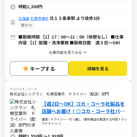
時給1,300円
北１３条東駅 より徒歩2分
北海道
札幌市東区
駅チカ
■勤務時間 【1】17：00～21：00（休憩なし） ■仕事
内容 【1】配膳・洗浄業務 ■勤務日数 週３日～OK!
仕事内容を見てみる
キープする
詳細を見る
アルバイト・パート
株式会社シンクラン 札幌営業所 ドライバー（配送）部門
【週2日～OK】コカ・コーラ社製品を
店舗へお届け！◎コカ・コーラ社パー
トナー企業
運送・ドライバー・引っ越し（飲料製品を配送する中型トラッ
クドライバー）
時給1,550円
～
1,938円