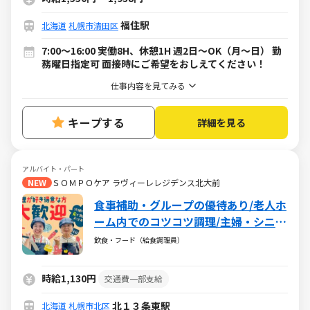
福住駅
北海道
札幌市清田区
7:00～16:00 実働8H、休憩1H 週2日～OK（月～日） 勤
務曜日指定可 面接時にご希望をおしえてください！
仕事内容を見てみる
キープする
詳細を見る
アルバイト・パート
NEW
ＳＯＭＰＯケア ラヴィーレレジデンス北大前
食事補助・グループの優待あり/老人ホ
ーム内でのコツコツ調理/主婦・シニア
活躍中/扶養内・WワークもOK
飲食・フード（給食調理員）
時給1,130円
交通費一部支給
北１３条東駅
北海道
札幌市北区