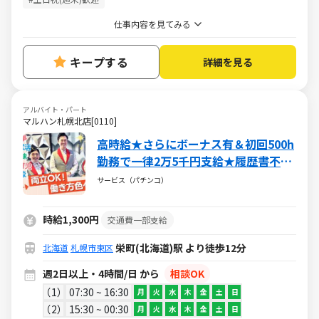
仕事内容を見てみる
キープする
詳細を見る
アルバイト・パート
マルハン札幌北店[0110]
高時給★さらにボーナス有＆初回500h
勤務で一律2万5千円支給★履歴書不要
♪
サービス（パチンコ）
時給1,300円
交通費一部支給
栄町(北海道)駅 より徒歩12分
北海道
札幌市東区
週2日以上・4時間/日 から
相談OK
1
07:30 ~ 16:30
月
火
水
木
金
土
日
2
15:30 ~ 00:30
月
火
水
木
金
土
日