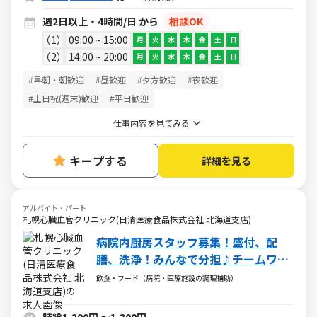
週2日以上・4時間/日 から
相談OK
1
09:00 ~ 15:00
月
火
水
木
金
土
日
2
14:00 ~ 20:00
月
火
水
木
金
土
日
#早朝・朝歓迎
#昼歓迎
#夕方歓迎
#夜歓迎
#土日祝(週末)歓迎
#平日歓迎
仕事内容を見てみる
キープする
詳細を見る
アルバイト・パート
札幌心臓血管クリニック(日清医療食品株式会社 北海道支店)
病院内厨房スタッフ募集！盛付、配
膳、洗浄！みんなで分担♪チームワー
クで進めるのが好きな方◎
飲食・フード（病院・医療施設の調理補助）