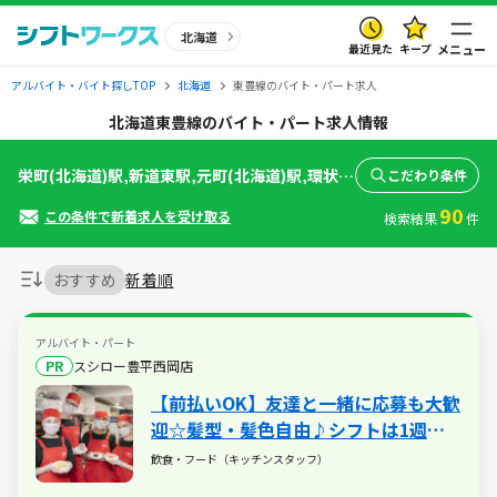
北海道
最近見た
キープ
メニュー
アルバイト・バイト探しTOP
北海道
東豊線のバイト・パート求人
北海道東豊線のバイト・パート求人情報
栄町(北海道)駅,新道東駅,元町(北海道)駅,環状通東駅,東区役所前駅,北１３条東駅,さっぽろ駅,大通駅,豊水すすきの駅,学園前(北海道)駅,豊平公園駅,美園駅,月寒中央駅,福住駅
こだわり条件
90
この条件で新着求人を受け取る
検索結果
件
おすすめ
新着順
アルバイト・パート
PR
スシロー豊平西岡店
【前払いOK】友達と一緒に応募も大歓
迎☆髪型・髪色自由♪シフトは1週間
ごとに調整可能なので無理なく働けま
飲食・フード（キッチンスタッフ）
す♪食事補助（30％割引）や土日祝は