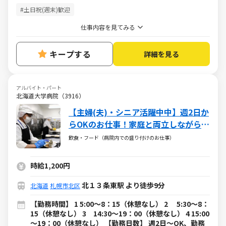
#土日祝(週末)歓迎
仕事内容を見てみる
キープする
詳細を見る
アルバイト・パート
北海道大学病院（3916）
【主婦(夫)・シニア活躍中中】週2日か
らOKのお仕事！家庭と両立しながら無
理なく働けます◎
飲食・フード（病院内での盛り付けのお仕事）
時給1,200円
北１３条東駅 より徒歩9分
北海道
札幌市北区
【勤務時間】 1 5:00～8：15（休憩なし） 2 5:30～8：
15（休憩なし） 3 14:30～19：00（休憩なし） 4 15:00
～19：00（休憩なし） 【勤務日数】 週2日～OK、勤務