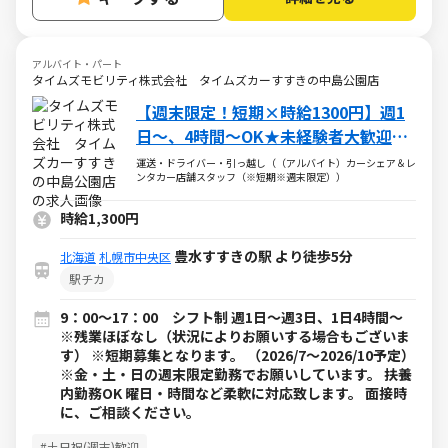
アルバイト・パート
タイムズモビリティ株式会社 タイムズカーすすきの中島公園店
【週末限定！短期×時給1300円】週1
日～、4時間～OK★未経験者大歓迎！
主婦・学生・中高年活躍中
運送・ドライバー・引っ越し（（アルバイト）カーシェア＆レ
ンタカー店舗スタッフ（※短期※週末限定））
時給1,300円
豊水すすきの駅 より徒歩5分
北海道
札幌市中央区
駅チカ
9：00～17：00 シフト制 週1日～週3日、1日4時間～
※残業ほぼなし（状況によりお願いする場合もございま
す） ※短期募集となります。 （2026/7～2026/10予定）
※金・土・日の週末限定勤務でお願いしています。 扶養
内勤務OK 曜日・時間など柔軟に対応致します。 面接時
に、ご相談ください。
#土日祝(週末)歓迎