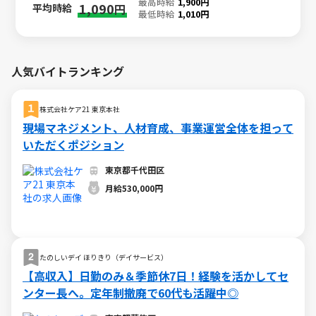
最高時給
1,900円
1,090
平均時給
円
最低時給
1,010円
人気バイトランキング
株式会社ケア21 東京本社
現場マネジメント、人材育成、事業運営全体を担って
いただくポジション
東京都千代田区
月給530,000円
たのしいデイ ほりきり（デイサービス）
【高収入】日勤のみ＆季節休7日！経験を活かしてセ
ンター長へ。定年制撤廃で60代も活躍中◎