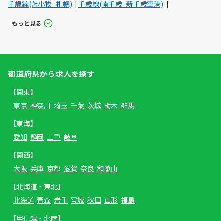
千歳線(苫小牧−札幌)
千歳線(南千歳−新千歳空港)
もっと見る
都道府県から求人を探す
【関東】
東京
神奈川
埼玉
千葉
茨城
栃木
群馬
【東海】
愛知
静岡
三重
岐阜
【関西】
大阪
兵庫
京都
滋賀
奈良
和歌山
【北海道・東北】
北海道
青森
岩手
宮城
秋田
山形
福島
【甲信越・北陸】