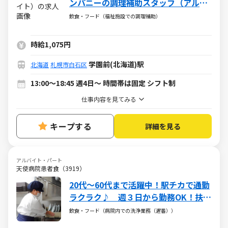
ンパニーの調理補助スタッフ（アルバ
イト・パート）求人
飲食・フード（福祉施設での調理補助）
時給1,075円
学園前(北海道)駅
北海道
札幌市白石区
13:00～18:45 週4日～ 時間帯は固定 シフト制
仕事内容を見てみる
キープする
詳細を見る
アルバイト・パート
天使病院患者食（3919）
20代～60代まで活躍中！駅チカで通勤
ラクラク♪ 週３日から勤務OK！扶養
内勤務も可能◎
飲食・フード（病院内での洗浄業務（遅番））