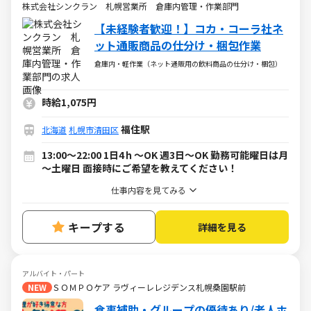
株式会社シンクラン 札幌営業所 倉庫内管理・作業部門
【未経験者歓迎！】コカ・コーラ社ネ
ット通販商品の仕分け・梱包作業
倉庫内・軽作業（ネット通販用の飲料商品の仕分け・梱包）
時給1,075円
福住駅
北海道
札幌市清田区
13:00～22:00 1日4ｈ～OK 週3日～OK 勤務可能曜日は月
～土曜日 面接時にご希望を教えてください！
仕事内容を見てみる
キープする
詳細を見る
アルバイト・パート
NEW
ＳＯＭＰＯケア ラヴィーレレジデンス札幌桑園駅前
食事補助・グループの優待あり/老人ホ