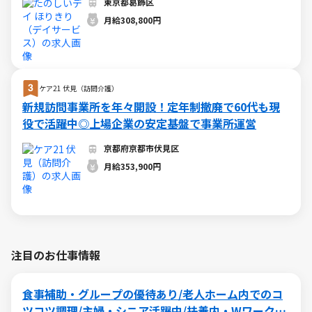
東京都葛飾区
月給308,800円
ケア21 伏見（訪問介護）
新規訪問事業所を年々開設！定年制撤廃で60代も現
役で活躍中◎上場企業の安定基盤で事業所運営
京都府京都市伏見区
月給353,900円
注目のお仕事情報
食事補助・グループの優待あり/老人ホーム内でのコ
ツコツ調理/主婦・シニア活躍中/扶養内・Wワークも