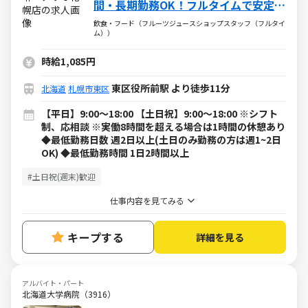
間・長期勤務OK！フルタイムで安定し
た収入◎
飲食・フード（フルーツジュースショップスタッフ（フルタイ
ム））
時給1,085円
東区役所前駅 より徒歩11分
北海道
札幌市東区
【平日】9:00～18:00 【土日祝】9:00～18:00 ※シフト
制、応相談 ※実働8時間を超える場合は1時間の休憩あり
◆最低勤務日数 週2日以上(土日のみ勤務の方は週1~2日
OK) ◆最低勤務時間 1日2時間以上
#土日祝(週末)歓迎
仕事内容を見てみる
キープする
詳細を見る
アルバイト・パート
北海道大学病院（3916）