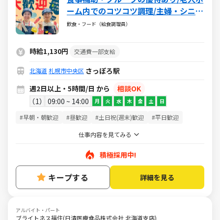
ーム内でのコツコツ調理/主婦・シニア
活躍中/扶養内・WワークもOK
飲食・フード（給食調理員）
時給1,130円
交通費一部支給
さっぽろ駅
北海道
札幌市中央区
週2日以上・5時間/日 から
相談OK
1
09:00 ~ 14:00
月
火
水
木
金
土
日
#早朝・朝歓迎
#昼歓迎
#土日祝(週末)歓迎
#平日歓迎
仕事内容を見てみる
積極採用中!
キープする
詳細を見る
アルバイト・パート
ブライトネス福住(日清医療食品株式会社 北海道支店)