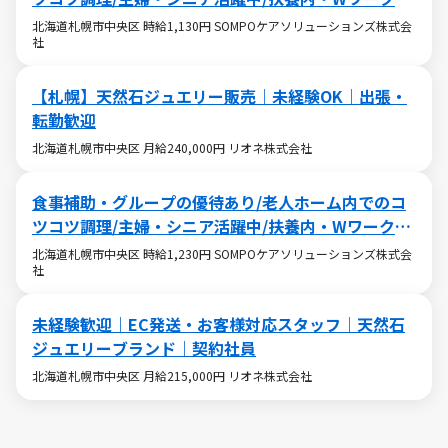
OK
北海道札幌市中央区 時給1,130円 SOMPOケアソリューションズ株式会
社
【札幌】天然石ジュエリー販売｜未経験OK｜出張・
転勤歓迎
北海道札幌市中央区 月給240,000円 リオネ株式会社
食事補助・グループの優待あり/老人ホーム内でのコ
ツコツ調理/主婦・シニア活躍中/扶養内・Wワークも
OK
北海道札幌市中央区 時給1,230円 SOMPOケアソリューションズ株式会
社
未経験歓迎｜EC発送・お客様対応スタッフ｜天然石
ジュエリーブランド｜契約社員
北海道札幌市中央区 月給215,000円 リオネ株式会社