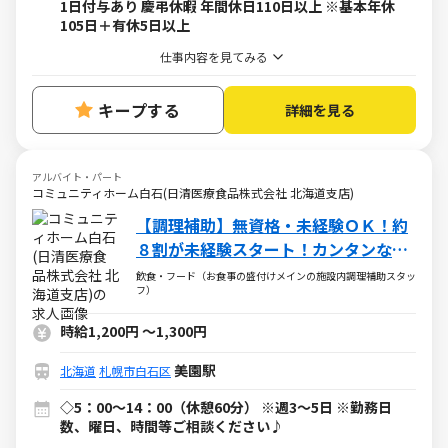
1日付与あり 慶弔休暇 年間休日110日以上 ※基本年休
105日＋有休5日以上
仕事内容を見てみる
キープする
詳細を見る
アルバイト・パート
コミュニティホーム白石(日清医療食品株式会社 北海道支店)
【調理補助】無資格・未経験ＯＫ！約
８割が未経験スタート！カンタンな盛
付・配下膳・洗浄など
飲食・フード（お食事の盛付けメインの施設内調理補助スタッ
フ）
時給1,200円
～
1,300円
美園駅
北海道
札幌市白石区
◇5：00～14：00（休憩60分） ※週3～5日 ※勤務日
数、曜日、時間等ご相談ください♪