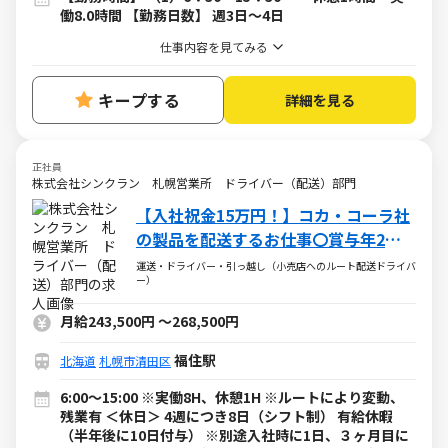
働8.0時間 【勤務日数】 週3日～4日
仕事内容を見てみる
キープする
詳細を見る
正社員
株式会社シンクラン 札幌営業所 ドライバー（配送）部門
【入社祝金15万円！】コカ・コーラ社
の製品を配送するお仕事〇賞与年2回
〇未経験者大歓迎！
運送・ドライバー・引っ越し（小売店へのルート配送ドライバ
ー）
月給243,500円
～
268,500円
福住駅
北海道
札幌市清田区
6:00～15:00 ※実働8H、休憩1H ※ルートにより変動、
残業有 ＜休日＞ 4週につき8日（シフト制） 有給休暇
（半年後に10日付与） ※別途入社時に1日、３ヶ月目に