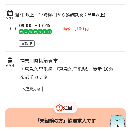
週5日以上・7.5時間/日から
(勤務期間：半年以上)
シフト
09:00 〜 17:45
（1）
1,300
時給
円
月
火
水
木
金
土
日
昼歓迎
神奈川県横須賀市
勤務地
・京急久里浜線 『京急久里浜駅』 徒歩 10分
≪駅チカ♪≫
交通費支給
注目
「未経験の方」歓迎求人です