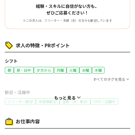
経験・スキルに自信がない方も、
ぜひご応募ください！
※この求人は、フリーター・主婦（夫）の方々も歓迎しています
求人の特徴・PRポイント
シフト
朝
昼・日中
夕方から
月曜
火曜
水曜
木曜
すべてのタグを見る
歓迎・活躍中
もっと見る
フリーター歓迎
未経験歓迎
主婦（夫）歓迎
50代～活躍中
働き方
お仕事内容
体を動かす仕事
コツコツ行う仕事
給与