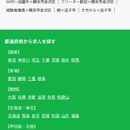
50代～活躍中×横浜市金沢区
フリーター歓迎×横浜市金沢区
経験者優遇×横浜市金沢区
朝×逗子市
夕方から×逗子市
都道府県から求人を探す
【関東】
東京
神奈川
埼玉
千葉
茨城
栃木
群馬
【東海】
愛知
静岡
三重
岐阜
【関西】
大阪
兵庫
京都
滋賀
奈良
和歌山
【北海道・東北】
北海道
青森
岩手
宮城
秋田
山形
福島
【甲信越・北陸】