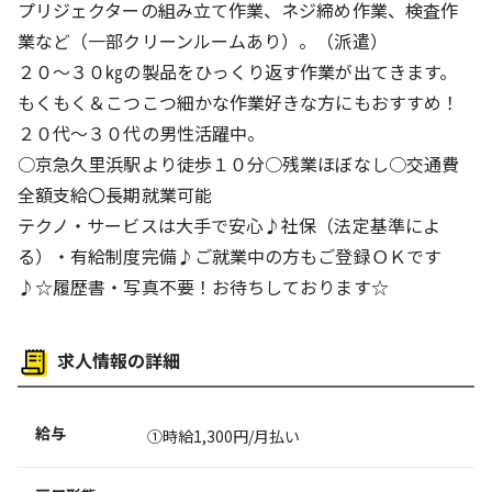
プリジェクターの組み立て作業、ネジ締め作業、検査作
交通費支給
業など（一部クリーンルームあり）。（派遣）
２０～３０㎏の製品をひっくり返す作業が出てきます。
もくもく＆こつこつ細かな作業好きな方にもおすすめ！
２０代～３０代の男性活躍中。
○京急久里浜駅より徒歩１０分○残業ほぼなし○交通費
全額支給〇長期就業可能
テクノ・サービスは大手で安心♪社保（法定基準によ
る）・有給制度完備♪ご就業中の方もご登録ＯＫです
♪☆履歴書・写真不要！お待ちしております☆
求人情報の詳細
給与
①時給1,300円/月払い