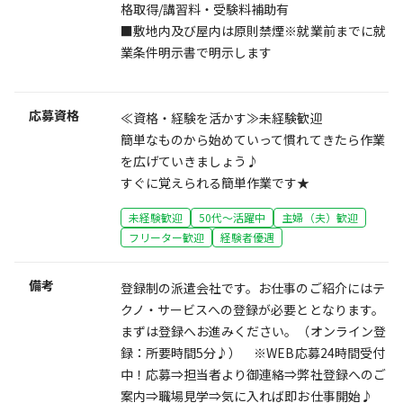
格取得/講習料・受験料補助有
■敷地内及び屋内は原則禁煙※就業前までに就
業条件明示書で明示します
応募資格
≪資格・経験を活かす≫未経験歓迎
簡単なものから始めていって慣れてきたら作業
を広げていきましょう♪
すぐに覚えられる簡単作業です★
未経験歓迎
50代～活躍中
主婦（夫）歓迎
フリーター歓迎
経験者優遇
備考
登録制の派遣会社です。お仕事のご紹介にはテ
クノ・サービスへの登録が必要ととなります。
まずは登録へお進みください。（オンライン登
録：所要時間5分♪） ※WEB応募24時間受付
中！応募⇒担当者より御連絡⇒弊社登録へのご
案内⇒職場見学⇒気に入れば即お仕事開始♪