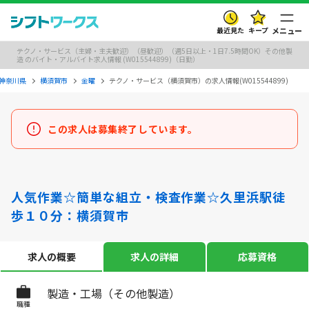
最近見た
キープ
メニュー
テクノ・サービス（主婦・主夫歓迎）（昼歓迎）（週5日以上・1日7.5時間OK）その他製
造 のバイト・アルバイト求人情報 (W015544899)（日勤）
神奈川県
横須賀市
金曜
テクノ・サービス（横須賀市）の求人情報(W015544899)
この求人は募集終了しています。
人気作業☆簡単な組立・検査作業☆久里浜駅徒
歩１０分：横須賀市
求人の概要
求人の詳細
応募資格
製造・工場（その他製造）
職種