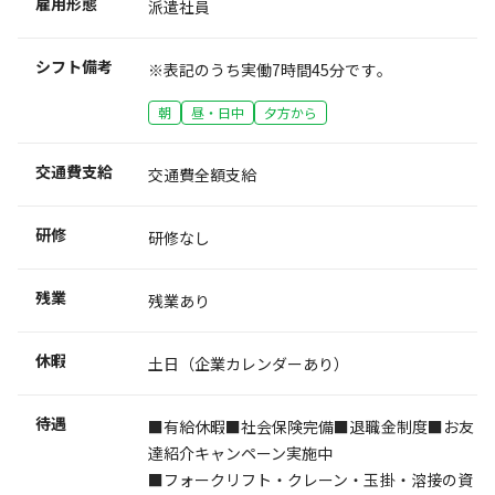
雇用形態
派遣社員
シフト備考
※表記のうち実働7時間45分です｡
朝
昼・日中
夕方から
交通費支給
交通費全額支給
研修
研修なし
残業
残業あり
休暇
土日（企業カレンダーあり）
待遇
■有給休暇■社会保険完備■退職金制度■お友
達紹介キャンペーン実施中
■フォークリフト・クレーン・玉掛・溶接の資