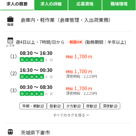
求人の概要
求人の詳細
応募資格
職場環境
倉庫内・軽作業（倉庫管理・入出荷業務）
職種
週4日以上・7時間/日から
(勤務期間：半年以上)
相談OK
シフト
08:30 〜 16:30
（1）
1,700
時給
円
月
火
水
木
金
土
日
16:30 〜 00:30
1,700
時給
円
（2）
深夜時給 : 2,125円
月
火
水
木
金
土
日
00:30 〜 08:30
1,700
時給
円
（3）
深夜時給 : 2,125円
月
火
水
木
金
土
日
早朝・朝歓迎
昼歓迎
夕方歓迎
夜歓迎
深夜歓迎
すべてのタグを見る
茨城県下妻市