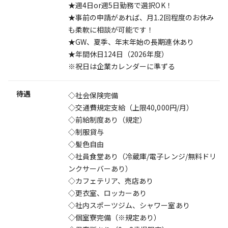
★週4日or週5日勤務で選択OK！
★事前の申請があれば、月1.2回程度のお休み
も柔軟に相談が可能です！
★GW、夏季、年末年始の長期連休あり
★年間休日124日（2026年度）
※祝日は企業カレンダーに準ずる
待遇
◇社会保険完備
◇交通費規定支給（上限40,000円/月）
◇前給制度あり（規定）
◇制服貸与
◇髪色自由
◇社員食堂あり（冷蔵庫/電子レンジ/無料ドリ
ンクサーバーあり）
◇カフェテリア、売店あり
◇更衣室、ロッカーあり
◇社内スポーツジム、シャワー室あり
◇個室寮完備（※規定あり）