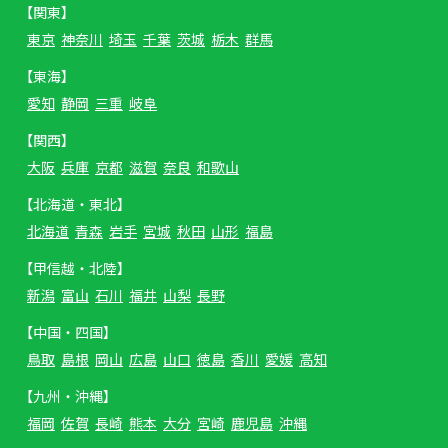
【関東】
東京
神奈川
埼玉
千葉
茨城
栃木
群馬
【東海】
愛知
静岡
三重
岐阜
【関西】
大阪
兵庫
京都
滋賀
奈良
和歌山
【北海道・東北】
北海道
青森
岩手
宮城
秋田
山形
福島
【甲信越・北陸】
新潟
富山
石川
福井
山梨
長野
【中国・四国】
鳥取
島根
岡山
広島
山口
徳島
香川
愛媛
高知
【九州・沖縄】
福岡
佐賀
長崎
熊本
大分
宮崎
鹿児島
沖縄