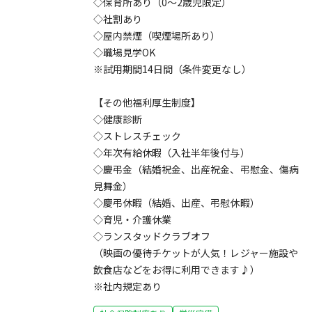
◇保育所あり（0〜2歳児限定）
◇社割あり
◇屋内禁煙（喫煙場所あり）
◇職場見学OK
※試用期間14日間（条件変更なし）
【その他福利厚生制度】
◇健康診断
◇ストレスチェック
◇年次有給休暇（入社半年後付与）
◇慶弔金（結婚祝金、出産祝金、弔慰金、傷病
見舞金）
◇慶弔休暇（結婚、出産、弔慰休暇）
◇育児・介護休業
◇ランスタッドクラブオフ
（映画の優待チケットが人気！レジャー施設や
飲食店などをお得に利用できます♪）
※社内規定あり