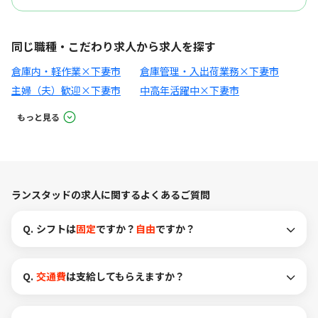
同じ職種・こだわり求人から求人を探す
倉庫内・軽作業×下妻市
倉庫管理・入出荷業務×下妻市
主婦（夫）歓迎×下妻市
中高年活躍中×下妻市
もっと見る
ランスタッドの求人に関するよくあるご質問
Q.
シフトは
固定
ですか？
自由
ですか？
Q.
交通費
は支給してもらえますか？