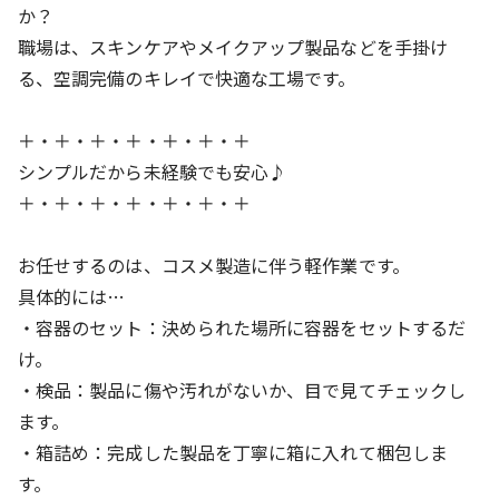
か？
待遇・福利厚生
職場は、スキンケアやメイクアップ製品などを手掛け
住み込み・寮付きバイト
労災完備
社会保険制度あり
る、空調完備のキレイで快適な工場です。
社員割引(社割)あり
＋・＋・＋・＋・＋・＋・＋
シンプルだから未経験でも安心♪
＋・＋・＋・＋・＋・＋・＋
お任せするのは、コスメ製造に伴う軽作業です。
具体的には…
・容器のセット：決められた場所に容器をセットするだ
け。
・検品：製品に傷や汚れがないか、目で見てチェックし
ます。
・箱詰め：完成した製品を丁寧に箱に入れて梱包しま
す。