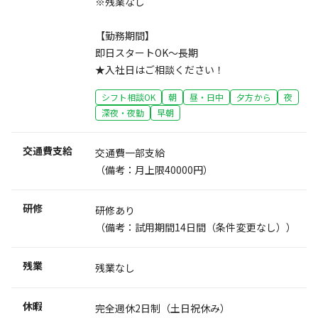
※残業なし
【勤務期間】
即日スタートOK～長期
★入社日はご相談ください！
シフト相談OK
朝
昼・日中
夕方から
夜
深夜・夜勤
早朝
交通費支給
交通費一部支給
（備考：月上限40000円）
研修
研修あり
（備考：試用期間14日間（条件変更なし））
残業
残業なし
休暇
完全週休2日制（土日祝休み）