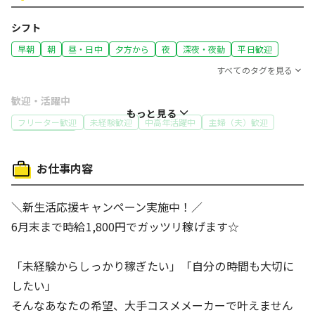
シフト
早朝
朝
昼・日中
夕方から
夜
深夜・夜勤
平日歓迎
すべてのタグを見る
歓迎・活躍中
もっと見る
フリーター歓迎
未経験歓迎
中高年活躍中
主婦（夫）歓迎
50代～活躍中
特徴
お仕事内容
高収入・高時給
履歴書不要
大量募集
＼新生活応援キャンペーン実施中！／
働き方
6月末まで時給1,800円でガッツリ稼げます☆
友達と応募OK
髪型・髪色自由
制服あり
車通勤OK
バイク通勤OK
体を動かす仕事
コツコツ行う仕事
「未経験からしっかり稼ぎたい」「自分の時間も大切に
給与
したい」
交通費支給
前払い制度あり
そんなあなたの希望、大手コスメメーカーで叶えません