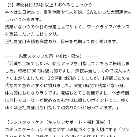
【3】年間休日124日以上！お休みもしっかり
基本は土日休みで、夏季休暇や年末年始、GWといった大型連休も
しっかり休めます。
残業がないので休日の予定も立てやすく、ワークライフバランス
を重視したい方にピッタリ。
正社員登用実績も多数あり、将来を見据えて長く働けます。
ーーー 先輩スタッフの声（40代・男性） ーーー
「前職も工場でしたが、給与アップを目指してこちらに転職しま
した。時給1700円は魅力的ですし、深夜手当もつくので収入は大
きく上がりましたね。3交替制は初めてでしたが、1週間ごとの交
代なので意外とすぐに慣れました。実働7時間で残業がない分、
体力的にもかなりラクです。職場もとても綺麗ですし、休憩時間
に無料でコーヒーが飲めるのも地味に嬉しいポイントです。ゆく
ゆくは正社員登用も目指して頑張りたいと思っています。」
【ランスタッドケア（キャリアサポート・福利厚生）】
コミュニケーションと働きやすい環境づくりを大切にする「ラン
スタッドケア」で皆様一人一人の“働く”を応援しています。