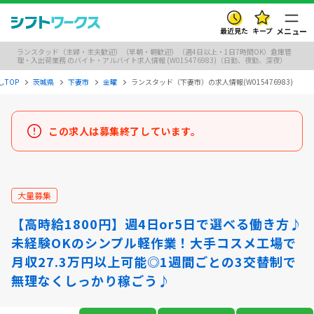
最近見た
キープ
メニュー
ランスタッド（主婦・主夫歓迎）（早朝・朝歓迎）（週4日以上・1日7時間OK）倉庫管
理・入出荷業務 のバイト・アルバイト求人情報 (W015476983)（日勤、夜勤、深夜）
TOP
茨城県
下妻市
金曜
ランスタッド（下妻市）の求人情報(W015476983)
この求人は募集終了しています。
大量募集
【高時給1800円】週4日or5日で選べる働き方♪
未経験OKのシンプル軽作業！大手コスメ工場で
月収27.3万円以上可能◎1週間ごとの3交替制で
無理なくしっかり稼ごう♪