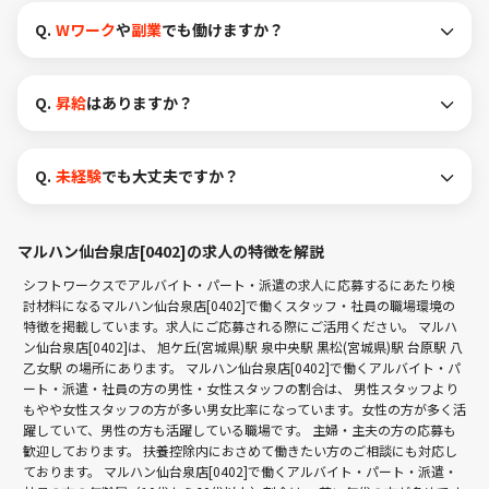
Q.
Wワーク
や
副業
でも働けますか？
Q.
昇給
はありますか？
Q.
未経験
でも大丈夫ですか？
マルハン仙台泉店[0402]の求人の特徴を解説
シフトワークスでアルバイト・パート・派遣の求人に応募するにあたり検
討材料になるマルハン仙台泉店[0402]で働くスタッフ・社員の職場環境の
特徴を掲載しています。求人にご応募される際にご活用ください。 マルハ
ン仙台泉店[0402]は、
旭ケ丘(宮城県)駅
泉中央駅
黒松(宮城県)駅
台原駅
八
乙女駅
の場所にあります。 マルハン仙台泉店[0402]で働くアルバイト・パ
ート・派遣・社員の方の男性・女性スタッフの割合は、 男性スタッフより
もやや女性スタッフの方が多い男女比率になっています。女性の方が多く活
躍していて、男性の方も活躍している職場です。 主婦・主夫の方の応募も
歓迎しております。 扶養控除内におさめて働きたい方のご相談にも対応し
ております。 マルハン仙台泉店[0402]で働くアルバイト・パート・派遣・