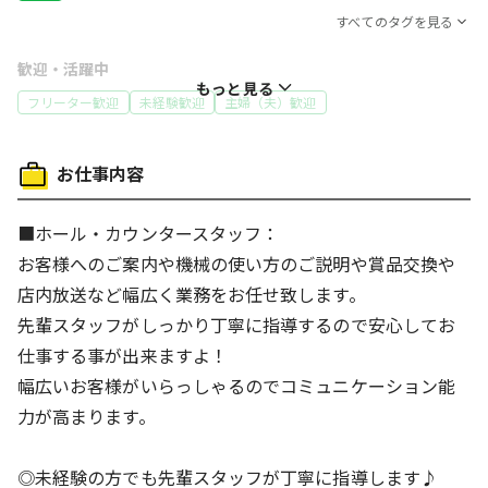
すべてのタグを見る
歓迎・活躍中
もっと見る
フリーター歓迎
未経験歓迎
主婦（夫）歓迎
特徴
お仕事内容
高収入・高時給
履歴書不要
社員登用あり
働き方
■ホール・カウンタースタッフ：
扶養内OK
制服あり
体を動かす仕事
人と接する仕事
お客様へのご案内や機械の使い方のご説明や賞品交換や
店内放送など幅広く業務をお任せ致します。
給与
先輩スタッフがしっかり丁寧に指導するので安心してお
交通費支給
昇給あり
仕事する事が出来ますよ！
待遇・福利厚生
幅広いお客様がいらっしゃるのでコミュニケーション能
労災完備
社会保険制度あり
社員割引(社割)あり
力が高まります。
食事補助制度あり
◎未経験の方でも先輩スタッフが丁寧に指導します♪