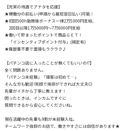
【充実の待遇でアナタを応援】
★稼働分の前払い(申請から最短翌日払い)可能！
★初回500h勤務後ボーナス一律2万5000円支給、
2回目以降1万5000円～7万6000円支給
★働いて貯まったポイントで商品ＧＥＴ！
「インセンティブポイント付与」(規定有)
★履歴書不要で面接もラクラク♪
【パチンコ店に入ったことが無くてもいいの!?】
全く問題ありません。
「パチンコ未経験」「接客は初めて…」
そんな方も歓迎!笑顔で挨拶ができれば大丈夫◎
先輩がイチから丁寧に教えます！
困ったときは、インカムですぐに
質問できるから安心してくださいね。
現在活躍中の先輩も9割が未経験入社。
チームワーク抜群のお店で、働きやすさには自信があります★