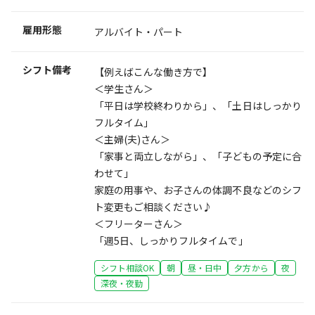
雇用形態
アルバイト・パート
シフト備考
【例えばこんな働き方で】
＜学生さん＞
「平日は学校終わりから」、「土日はしっかり
フルタイム」
＜主婦(夫)さん＞
「家事と両立しながら」、「子どもの予定に合
わせて」
家庭の用事や、お子さんの体調不良などのシフ
ト変更もご相談ください♪
＜フリーターさん＞
「週5日、しっかりフルタイムで」
シフト相談OK
朝
昼・日中
夕方から
夜
深夜・夜勤