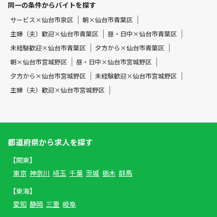
同一の条件からバイトを探す
サービス×仙台市泉区
朝×仙台市青葉区
主婦（夫）歓迎×仙台市青葉区
昼・日中×仙台市青葉区
未経験歓迎×仙台市青葉区
夕方から×仙台市青葉区
朝×仙台市宮城野区
昼・日中×仙台市宮城野区
夕方から×仙台市宮城野区
未経験歓迎×仙台市宮城野区
主婦（夫）歓迎×仙台市宮城野区
都道府県から求人を探す
【関東】
東京
神奈川
埼玉
千葉
茨城
栃木
群馬
【東海】
愛知
静岡
三重
岐阜