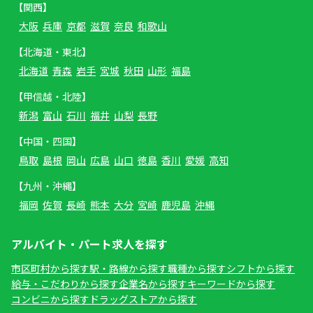
【関西】
大阪
兵庫
京都
滋賀
奈良
和歌山
【北海道・東北】
北海道
青森
岩手
宮城
秋田
山形
福島
【甲信越・北陸】
新潟
富山
石川
福井
山梨
長野
【中国・四国】
鳥取
島根
岡山
広島
山口
徳島
香川
愛媛
高知
【九州・沖縄】
福岡
佐賀
長崎
熊本
大分
宮崎
鹿児島
沖縄
アルバイト・パート求人を探す
市区町村から探す
駅・路線から探す
職種から探す
シフトから探す
給与・こだわりから探す
企業名から探す
キーワードから探す
コンビニから探す
ドラッグストアから探す