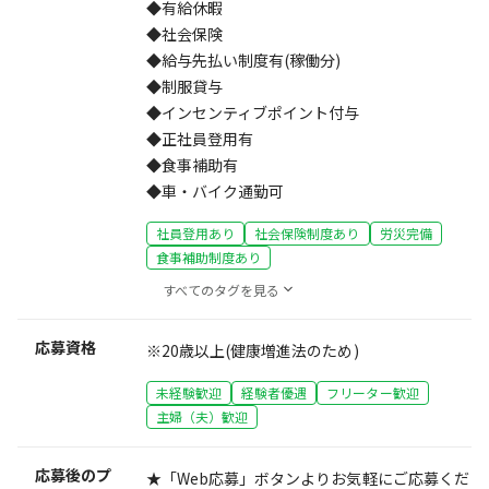
◆有給休暇
◆社会保険
◆給与先払い制度有(稼働分)
◆制服貸与
◆インセンティブポイント付与
◆正社員登用有
◆食事補助有
◆車・バイク通勤可
社員登用あり
社会保険制度あり
労災完備
食事補助制度あり
すべてのタグを見る
応募資格
※20歳以上(健康増進法のため)
未経験歓迎
経験者優遇
フリーター歓迎
主婦（夫）歓迎
応募後のプ
★「Web応募」ボタンよりお気軽にご応募くだ