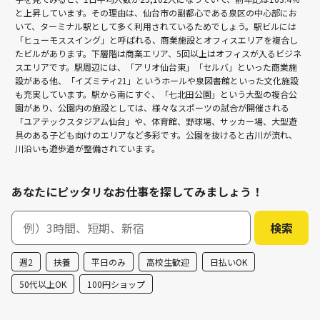
と上昇しています。その理由は、仙台市の副都心である泉区の中心部にお
いて、ターミナル駅として多く利用されているためでしょう。駅ビルには
「ヒューモススイング」と呼ばれる、商業施設とオフィスエリアを複合し
たビルがあります。下層階は商業エリア、5回以上はオフィスが入るビジネ
スエリアです。駅周辺には、「アリオ仙台東」「セルバ」といった商業施
設がある他、「イズミティ21」というホールや泉図書館といった文化施設
も充実しています。駅から南にすぐ、「七北田公園」という大型の複合公
園があり、公園内の施設としては、様々なスポーツの試合が開催される
「ユアテックスタジアム仙台」や、体育館、野球場、サッカー場、大型遊
具のある子ども向けのエリアなど多彩です。公園を抜けると古川が流れ、
川沿いも遊歩道が整備されています。
あなたにピッタリなお仕事を探してみましょう！
週2
扶養
平日のみ
高校生歓迎
日払いOK
50代以上OK
100円ショップ