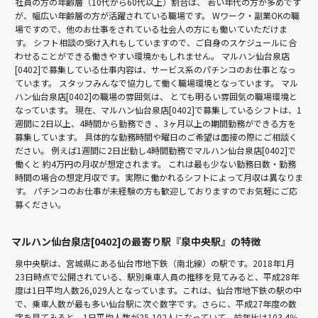
社員の方の年齢層（10代から60代以上）割合は、 若い年代の方が多めです
が、幅広い年齢層の方が活躍されている職場です。 Wワーク・副業OKの職
場ですので、他のお仕事をされている社会人の方にも働いていただけま
す。 シフト相談の受け入れもしていますので、ご自身のスケジュールに合
わせることができる働きやすい環境かもしれません。 マルハン仙台泉店
[0402]で募集している仕事内容は、サービス系のパチンコのお仕事となっ
ています。 スタッフみんなで協力して働く職場環境となっています。 マル
ハン仙台泉店[0402]の職場の雰囲気は、 とても明るい雰囲気の職場環境と
なっています。 現在、マルハン仙台泉店[0402]で募集しているシフトは、1
週間に2日以上、4時間から勤務でき 、3ヶ月以上の期間勤務ができる方を
募集しています。 具体的な勤務時間や曜日のご希望は面接の際にご相談く
ださい。 例えば1週間に2日出勤し4時間勤務でマルハン仙台泉店[0402]で
働くと 約4万円の月収が想定されます。 これは最も少ない勤務日数・勤務
時間の場合の想定月収です。実際に働かれるシフトによって月収は異なりま
す。 パチンコのお仕事が未経験の方も歓迎しておりますのでお気軽にご応
募ください。
マルハン仙台泉店[0402]の最寄り駅『泉中央駅』の特徴
泉中央駅は、宮城県にある仙台市地下鉄（南北線）の駅です。2018年1月
23日時点で公開されている、駅別乗車人員の推移を見てみると、平成28年
度は1日平均人数26,029人となっています。これは、仙台市地下鉄の駅の中
で、乗車人数が最も多い仙台駅に次ぐ数字です。さらに、平成27年度の数
字を見てみると、1日平均人数が25,102人になっていて、前年比は103.4％