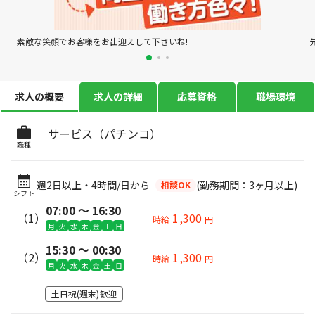
素敵な笑顔でお客様をお出迎えして下さいね!
求人の概要
求人の詳細
応募資格
職場環境
サービス（パチンコ）
職種
週2日以上・4時間/日から
(勤務期間：3ヶ月以上)
相談OK
シフト
07:00 〜 16:30
（1）
1,300
時給
円
月
火
水
木
金
土
日
15:30 〜 00:30
（2）
1,300
時給
円
月
火
水
木
金
土
日
土日祝(週末)歓迎