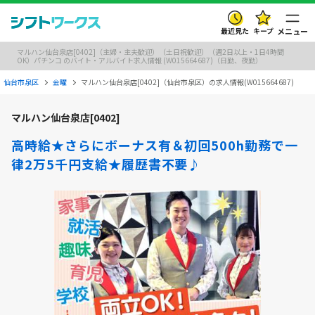
最近見た
キープ
メニュー
マルハン仙台泉店[0402]（主婦・主夫歓迎）（土日祝歓迎）（週2日以上・1日4時間
OK）パチンコ のバイト・アルバイト求人情報 (W015664687)（日勤、夜勤）
仙台市泉区
金曜
マルハン仙台泉店[0402]（仙台市泉区）の求人情報(W015664687)
マルハン仙台泉店[0402]
高時給★さらにボーナス有＆初回500h勤務で一
律2万5千円支給★履歴書不要♪