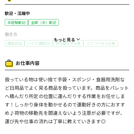
歓迎・活躍中
未経験歓迎
主婦（夫）歓迎
働き方
もっと見る
服装自由
バイク通勤OK
体を動かす仕事
コツコツ行う仕事
給与
お仕事内容
日払いOK
週払いOK
扱っている物は使い捨て手袋・スポンジ・食器用洗剤な
ど日用品でよく見る商品を扱っています。商品をパレット
へ積んだり所定の位置に運んだりする作業をお任せしま
す！しっかり身体を動かせるので運動好きの方におすす
め♪荷物の移動先を間違えないよう注意が必要ですが、
運び先や仕事の流れは丁寧に教えていきます◎