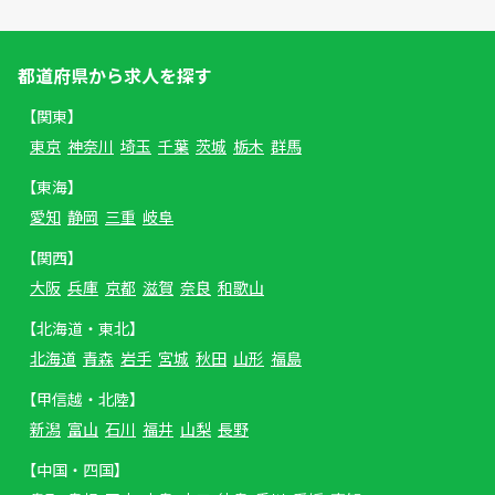
都道府県から求人を探す
【関東】
東京
神奈川
埼玉
千葉
茨城
栃木
群馬
【東海】
愛知
静岡
三重
岐阜
【関西】
大阪
兵庫
京都
滋賀
奈良
和歌山
【北海道・東北】
北海道
青森
岩手
宮城
秋田
山形
福島
【甲信越・北陸】
新潟
富山
石川
福井
山梨
長野
【中国・四国】