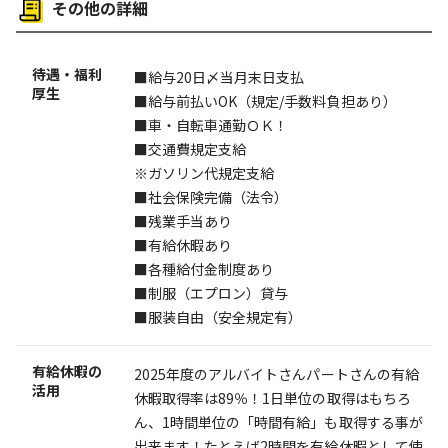
その他の詳細
待遇・福利
■給与20日〆当月末日支払
厚生
■給与前払いOK（規定/手数料負担あり）
■車・自転車通勤ＯＫ！
■交通費規定支給
※ガソリン代規定支給
■社会保険完備（法令）
■残業手当あり
■有給休暇あり
■各種給付金制度あり
■制服（エプロン）貸与
■服装自由（安全規定有）
有給休暇の
2025年度のアルバイトさんパートさんの有給
活用
休暇取得率は89％！1日単位の取得はもちろ
ん、1時間単位の「時間有給」も取得する事が
出来ます！たとえば2時間を有給休暇として使