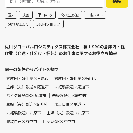
週2
扶養
平日のみ
高校生歓迎
日払いOK
50代以上OK
100円ショップ
佐川グローバルロジスティクス株式会社 福山SRCの倉庫内・軽
作業（発送・仕分け・梱包）のお仕事に関するお役立ち情報
同一の条件からバイトを探す
倉庫内・軽作業×三原市
倉庫内・軽作業×福山市
主婦（夫）歓迎×尾道市
未経験歓迎×尾道市
バイク通勤OK×尾道市
未経験歓迎×府中市
主婦（夫）歓迎×府中市
服装自由×尾道市
未経験歓迎×井原市
主婦（夫）歓迎×井原市
服装自由×府中市
日払いOK×府中市