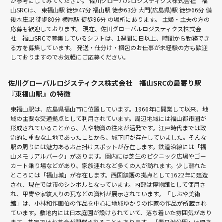
か参考にしてみてください。 佐川グローバルロジスティクス株式会社 福
山SRCは、
東福山駅 徒歩47分
福山駅 徒歩63分
大門(広島県)駅 徒歩66分
備
後本庄駅 徒歩80分
横尾駅 徒歩96分
の場所にあります。 主婦・主夫の方の
応募も歓迎しております。 現在、佐川グローバルロジスティクス株式会
社 福山SRCで募集しているシフトは、1週間に日以上、時間から勤務でき
る方を募集しています。 発送・仕分け・梱包のお仕事が未経験の方も歓迎
しておりますのでお気軽にご応募ください。
佐川グローバルロジスティクス株式会社 福山SRCの最寄り駅
『東福山駅』の特徴
東福山駅は、広島県福山市に位置しています。1966年に開業して以来、地
域の主要な交通拠点として利用されています。周辺地域には福山都市圏が
形成されていることから、人や物資の往来が活発です。江戸時代までは政
治的に重要な土地であったことから、城下町が存在していました。そんな
駅の周りには魅力あるお出掛けスポットが存在します。鉄道沿線には「福
山メモリアルパーク」があります。園内には芝生のピクニック広場やゴー
カート乗り場などがあり、家族連れなど多くの人が訪れます。少し離れた
ところには「福山城」が存在します。西国鎮護の拠点として1622年に建造
され、現在では市のシンボルとなっています。内部は博物館として使用さ
れ、甲冑や家紋入りの瓦などの資料が展示されています。「しぶや美術
館」は、小林和作画伯の作品を中心に地域ゆかりの作家の作品が所蔵され
ています。敷地内には日本庭園が設けられていて、落ち着いた雰囲気があり
ます。茶室ではお茶会が開催されることもあります。「春日池公園」は緑あ