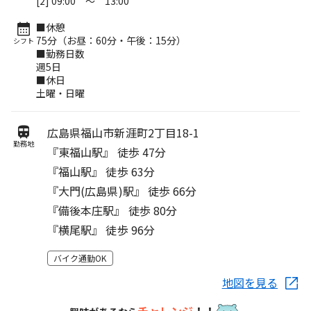
[2] 09:00 ～ 13:00
■休憩
75分（お昼：60分・午後：15分）
シフト
■勤務日数
週5日
■休日
土曜・日曜
広島県福山市新涯町2丁目18-1
勤務地
『東福山駅』 徒歩 47分
『福山駅』 徒歩 63分
『大門(広島県)駅』 徒歩 66分
『備後本庄駅』 徒歩 80分
『横尾駅』 徒歩 96分
バイク通勤OK
地図を見る