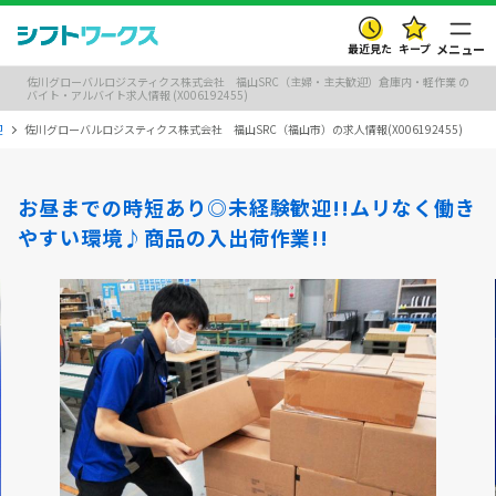
最近見た
キープ
メニュー
佐川グローバルロジスティクス株式会社 福山SRC（主婦・主夫歓迎）倉庫内・軽作業 の
バイト・アルバイト求人情報 (X006192455)
迎
佐川グローバルロジスティクス株式会社 福山SRC（福山市）の求人情報(X006192455)
お昼までの時短あり◎未経験歓迎!!ムリなく働き
やすい環境♪商品の入出荷作業!!