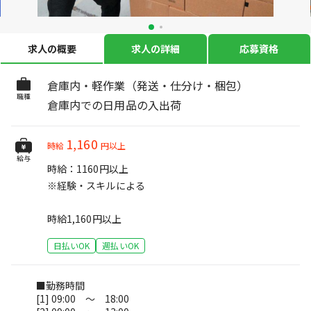
求人の概要
求人の詳細
応募資格
倉庫内・軽作業（発送・仕分け・梱包）
職種
倉庫内での日用品の入出荷
1,160
時給
円以上
給与
時給：1160円以上
※経験・スキルによる
時給1,160円以上
日払いOK
週払いOK
■勤務時間
[1] 09:00 ～ 18:00