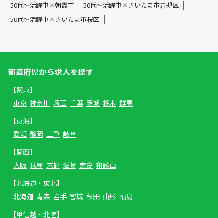
50代～活躍中×朝霞市
50代～活躍中×さいたま市岩槻区
50代～活躍中×さいたま市桜区
都道府県から求人を探す
【関東】
東京
神奈川
埼玉
千葉
茨城
栃木
群馬
【東海】
愛知
静岡
三重
岐阜
【関西】
大阪
兵庫
京都
滋賀
奈良
和歌山
【北海道・東北】
北海道
青森
岩手
宮城
秋田
山形
福島
【甲信越・北陸】