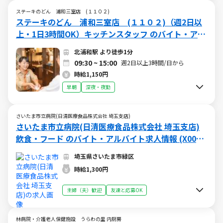
ステーキのどん 浦和三室店 (１１０２)
ステーキのどん 浦和三室店 (１１０２)（週2日以
上・1日3時間OK）キッチンスタッフ のバイト・アル
バイト求人情報 (W015563969)（日勤、午後勤、夜
北浦和駅 より徒歩1分
勤）
09:30 ~ 15:00
週2日以上3時間/日から
時給1,150円
早朝
深夜・夜勤
さいたま市立病院(日清医療食品株式会社 埼玉支店)
さいたま市立病院(日清医療食品株式会社 埼玉支店)
飲食・フード のバイト・アルバイト求人情報 (X0059
94861)
埼玉県さいたま市緑区
時給1,300円
主婦（夫）歓迎
友達と応募OK
林病院・介護老人保健施設 うらわの里 内厨房