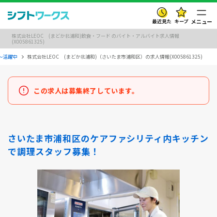
最近見た
キープ
メニュー
株式会社LEOC (まどか北浦和)飲食・フード のバイト・アルバイト求人情報
(X005861325)
代～活躍中
株式会社LEOC (まどか北浦和)（さいたま市浦和区）の求人情報(X005861325)
この求人は募集終了しています。
さいたま市浦和区のケアファシリティ内キッチン
で調理スタッフ募集！