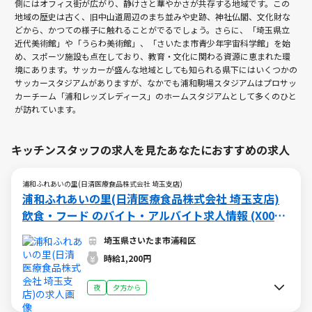
側にはオフィス街が広がり、静けさと華やかさが共存する地域です。この
地域の歴史は古く、旧中山道周辺のまち並みや史跡、神社仏閣、文化財な
どから、かつての様子に触れることがでるでしょう。さらに、「埼玉県立
近代美術館」や「うらわ美術館」、「さいたま市青少年宇宙科学館」を始
め、スポーツ施設も点在しており、教育・文化に関わる資源に恵まれた環
境にあります。サッカーが盛んな地域としても知られる県下にはいくつかの
サッカースタジアムがありますが、なかでも浦和駒場スタジアムはプロサッ
カーチーム「浦和レッズレディース」のホームスタジアムとして多くのひと
が訪れています。
キッチンスタッフの求人を見たあなたにおすすめの求人
浦和ふれあいの里(日清医療食品株式会社 埼玉支店)
浦和ふれあいの里(日清医療食品株式会社 埼玉支店)
飲食・フード のバイト・アルバイト求人情報 (X0059
42364)
埼玉県さいたま市浦和区
時給1,200円
夜
夕方から