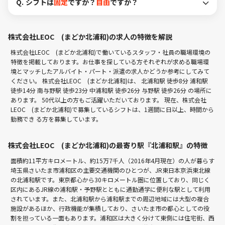
Q.
シフトは
固定
ですか？
自由
ですか？
株式会社LEOC (まどか北浦和)の求人の特徴を解説
株式会社LEOC (まどか北浦和)で働いているスタッフ・社員の職場環境の
特徴を掲載しております。お仕事を探している方それぞれが求める職場環
境とマッチしたアルバイト・パート・派遣の求人かどうか参考にしてみて
ください。 株式会社LEOC (まどか北浦和)は、
北浦和駅 徒歩8分
浦和駅
徒歩14分
南与野駅 徒歩23分
中浦和駅 徒歩26分
与野駅 徒歩26分
の場所に
あります。 50代以上の方もご活躍いただいております。 現在、株式会社
LEOC (まどか北浦和)で募集しているシフトは、1週間に日以上、時間から
勤務でき る方を募集しています。
株式会社LEOC (まどか北浦和)の最寄り駅『北浦和駅』の特徴
面積約11平方キロメートル、約15万7千人（2016年4月現在）の人が暮らす
埼玉県さいたま市浦和区の主要交通機関のひとつが、JR東日本京浜東北線
の北浦和駅です。東京都心から30キロメートル圏に位置しており、同じく
区内にあるJR線の浦和駅・予野駅とともに通勤通学に便利な駅として利用
されています。また、北浦和駅から浦和駅までの周辺地域には大型の複合
施設があるほか、行政機能が集積しており、さいたま市の都心としての役
割を担っている一面もあります。浦和区は大きく分けて東側には住宅街、西