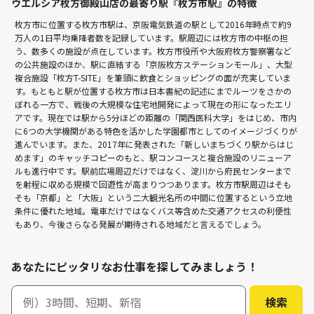
ウエルシア枚方御殿山店の最寄り駅『枚方市駅』の特徴
枚方市に位置する枚方市駅は、京阪電気鉄道の駅として2016年時点で約9
万人の1日平均乗降者数を記録しています。駅周辺には枚方市の中枢の担
う、数多くの施設が点在しています。枚方市役所や大阪府枚方警察署など
の公共施設のほか、駅に直結する「京阪枚方ステーションモール」、大型
複合施設「枚方T-SITE」を筆頭に飲食とショッピングの面が充実していま
す。もともと駅が位置する枚方市は日本書紀の記述にまでルーツをさかの
ぼれる一方で、戦後の大規模な住宅地開発によって現在の形になったエリ
アです。現在では駅から5分ほどの距離の「関西医科大学」をはじめ、市内
に6つの大学機関がある特色を活かした学園都市としてのイメージづくりが
進んでいます。また、2017年に発表された「新しいまちづくり駅からはじ
めます」のキャッチコピーのもと、駅コンコースと複合施設のリニューア
ルも進行中です。駅前広場周辺だけではなく、淀川から府民センターまで
を射程に収める規模で回遊性が高まりつつあります。枚方市駅周辺はそも
そも「京都」と「大阪」という二大観光名所の中間に位置するという立地
条件に優れた地域。電車だけではなくバス等含めた交通アクセスの利便性
もあり、今後さらなる発展が期待される地域だと言えるでしょう。
あなたにピッタリなお仕事を探してみましょう！