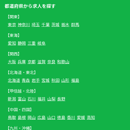
都道府県から求人を探す
【関東】
東京
神奈川
埼玉
千葉
茨城
栃木
群馬
【東海】
愛知
静岡
三重
岐阜
【関西】
大阪
兵庫
京都
滋賀
奈良
和歌山
【北海道・東北】
北海道
青森
岩手
宮城
秋田
山形
福島
【甲信越・北陸】
新潟
富山
石川
福井
山梨
長野
【中国・四国】
鳥取
島根
岡山
広島
山口
徳島
香川
愛媛
高知
【九州・沖縄】