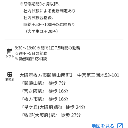
※研修期間3ヶ月以降、
社内試験による更新判定あり
社内試験合格後、
時給＋50～100円の昇給あり
（大学生は＋20円）
9:30～19:00の間で1日7.5時間の勤務
☆週4～5日の勤務
シフト
※勤務曜日応相談
大阪府枚方市御殿山南町3 中宮第三団地53-101
勤務地
『御殿山駅』 徒歩 7分
『宮之阪駅』 徒歩 16分
『枚方市駅』 徒歩 16分
『星ケ丘(大阪府)駅』 徒歩 24分
『牧野(大阪府)駅』 徒歩 27分
地図を見る