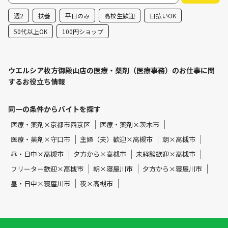
週2
扶養
平日のみ
高校生歓迎
日払いOK
50代以上OK
100円ショップ
ウエルシア枚方御殿山店の医療・薬剤（医療事務）のお仕事に関
するお役立ち情報
同一の条件からバイトを探す
医療・薬剤×京都市西京区
医療・薬剤×茨木市
医療・薬剤×守口市
主婦（夫）歓迎×高槻市
朝×高槻市
昼・日中×高槻市
夕方から×高槻市
未経験歓迎×高槻市
フリーター歓迎×高槻市
朝×寝屋川市
夕方から×寝屋川市
昼・日中×寝屋川市
夜×高槻市