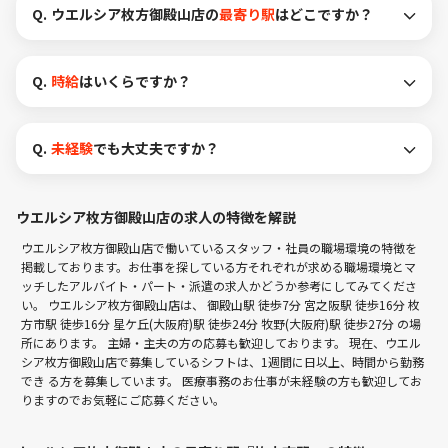
Q.
ウエルシア枚方御殿山店の
最寄り駅
はどこですか？
Q.
時給
はいくらですか？
Q.
未経験
でも大丈夫ですか？
ウエルシア枚方御殿山店の求人の特徴を解説
ウエルシア枚方御殿山店で働いているスタッフ・社員の職場環境の特徴を
掲載しております。お仕事を探している方それぞれが求める職場環境とマ
ッチしたアルバイト・パート・派遣の求人かどうか参考にしてみてくださ
い。 ウエルシア枚方御殿山店は、
御殿山駅 徒歩7分
宮之阪駅 徒歩16分
枚
方市駅 徒歩16分
星ケ丘(大阪府)駅 徒歩24分
牧野(大阪府)駅 徒歩27分
の場
所にあります。 主婦・主夫の方の応募も歓迎しております。 現在、ウエル
シア枚方御殿山店で募集しているシフトは、1週間に日以上、時間から勤務
でき る方を募集しています。 医療事務のお仕事が未経験の方も歓迎してお
りますのでお気軽にご応募ください。