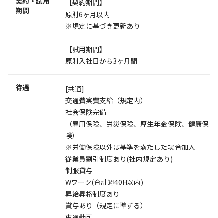
契約・試用
【契約期間】
期間
原則6ヶ月以内
※規定に基づき更新あり
【試用期間】
原則入社日から3ヶ月間
待遇
[共通]
交通費実費支給（規定内）
社会保険完備
（雇用保険、労災保険、厚生年金保険、健康保
険）
※労働保険以外は基準を満たした場合加入
従業員割引制度あり(社内規定あり)
制服貸与
Wワーク(合計週40H以内)
昇給昇格制度あり
賞与あり（規定に準ずる）
車通勤可