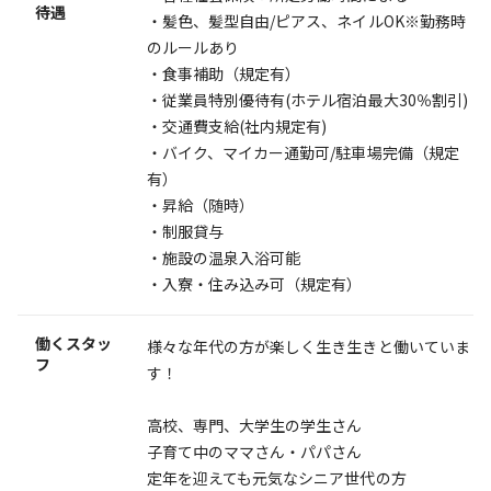
待遇
・髪色、髪型自由/ピアス、ネイルOK※勤務時
のルールあり
・食事補助（規定有）
・従業員特別優待有(ホテル宿泊最大30％割引)
・交通費支給(社内規定有)
・バイク、マイカー通勤可/駐車場完備（規定
有）
・昇給（随時）
・制服貸与
・施設の温泉入浴可能
・入寮・住み込み可（規定有）
働くスタッ
様々な年代の方が楽しく生き生きと働いていま
フ
す！
高校、専門、大学生の学生さん
子育て中のママさん・パパさん
定年を迎えても元気なシニア世代の方