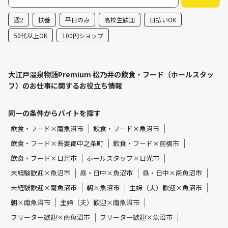
週2
扶養
平日のみ
高校生歓迎
日払いOK
50代以上OK
100円ショップ
大江戸温泉物語Premium 松乃井の飲食・フード（ホールスタッ
フ）のお仕事に関するお役立ち情報
同一の条件からバイトを探す
飲食・フード×南魚沼市
飲食・フード×魚沼市
飲食・フード×吾妻郡中之条町
飲食・フード×前橋市
飲食・フード×日光市
ホールスタッフ×日光市
未経験歓迎×魚沼市
昼・日中×魚沼市
昼・日中×南魚沼市
未経験歓迎×南魚沼市
朝×魚沼市
主婦（夫）歓迎×魚沼市
朝×南魚沼市
主婦（夫）歓迎×南魚沼市
フリーター歓迎×南魚沼市
フリーター歓迎×魚沼市