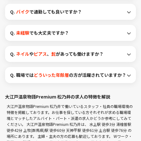
Q.
バイク
で通勤しても良いですか？
Q.
未経験
でも大丈夫ですか？
Q.
ネイル
や
ピアス
、
髭
があっても働けますか？
Q.
職場では
どういった年齢層
の方が活躍されていますか？
大江戸温泉物語Premium 松乃井の求人の特徴を解説
大江戸温泉物語Premium 松乃井で働いているスタッフ・社員の職場環境の
特徴を掲載しております。お仕事を探している方それぞれが求める職場環
境とマッチしたアルバイト・パート・派遣の求人かどうか参考にしてみて
ください。 大江戸温泉物語Premium 松乃井は、
水上駅 徒歩3分
湯檜曽駅
徒歩42分
上牧(群馬県)駅 徒歩60分
天神平駅 徒歩61分
土合駅 徒歩76分
の
場所にあります。 主婦・主夫の方の応募も歓迎しております。 Wワーク・