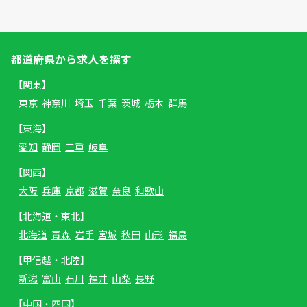
都道府県から求人を探す
【関東】
東京
神奈川
埼玉
千葉
茨城
栃木
群馬
【東海】
愛知
静岡
三重
岐阜
【関西】
大阪
兵庫
京都
滋賀
奈良
和歌山
【北海道・東北】
北海道
青森
岩手
宮城
秋田
山形
福島
【甲信越・北陸】
新潟
富山
石川
福井
山梨
長野
【中国・四国】