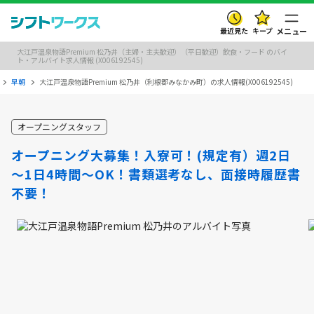
最近見た
キープ
メニュー
大江戸温泉物語Premium 松乃井（主婦・主夫歓迎）（平日歓迎）飲食・フード のバイ
ト・アルバイト求人情報 (X006192545)
早朝
大江戸温泉物語Premium 松乃井（利根郡みなかみ町）の求人情報(X006192545)
オープニングスタッフ
オープニング大募集！入寮可！(規定有）週2日
～1日4時間～OK！書類選考なし、面接時履歴書
不要！