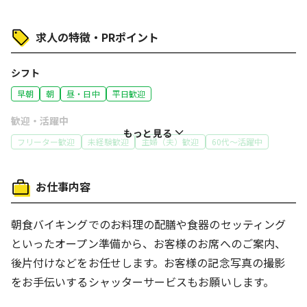
求人の特徴・PRポイント
シフト
早朝
朝
昼・日中
平日歓迎
歓迎・活躍中
もっと見る
フリーター歓迎
未経験歓迎
主婦（夫）歓迎
60代～活躍中
特徴
お仕事内容
オープニングスタッフ
履歴書不要
働き方
朝食バイキングでのお料理の配膳や食器のセッティング
ネイルOK
車通勤OK
バイク通勤OK
体を動かす仕事
といったオープン準備から、お客様のお席へのご案内、
人と接する仕事
後片付けなどをお任せします。お客様の記念写真の撮影
をお手伝いするシャッターサービスもお願いします。