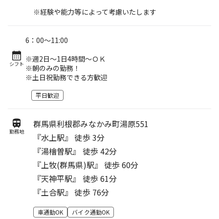
※経験や能力等によって考慮いたします
6：00～11:00
※週2日～1日4時間～ＯＫ
シフト
※朝のみの勤務！
※土日祝勤務できる方歓迎
平日歓迎
群馬県利根郡みなかみ町湯原551
勤務地
『水上駅』 徒歩 3分
『湯檜曽駅』 徒歩 42分
『上牧(群馬県)駅』 徒歩 60分
『天神平駅』 徒歩 61分
『土合駅』 徒歩 76分
車通勤OK
バイク通勤OK