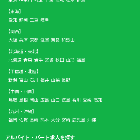
【東海】
愛知
静岡
三重
岐阜
【関西】
大阪
兵庫
京都
滋賀
奈良
和歌山
【北海道・東北】
北海道
青森
岩手
宮城
秋田
山形
福島
【甲信越・北陸】
新潟
富山
石川
福井
山梨
長野
【中国・四国】
鳥取
島根
岡山
広島
山口
徳島
香川
愛媛
高知
【九州・沖縄】
福岡
佐賀
長崎
熊本
大分
宮崎
鹿児島
沖縄
アルバイト・パート求人を探す