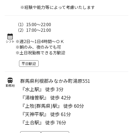
※経験や能力等によって考慮いたします
（1）15:00～22:00
（2）17:00～21:00
※週2日～1日4時間～ＯＫ
シフト
※朝のみ、夜のみでも可
※土日祝勤務できる方歓迎
平日歓迎
群馬県利根郡みなかみ町湯原551
勤務地
『水上駅』 徒歩 3分
『湯檜曽駅』 徒歩 42分
『上牧(群馬県)駅』 徒歩 60分
『天神平駅』 徒歩 61分
『土合駅』 徒歩 76分