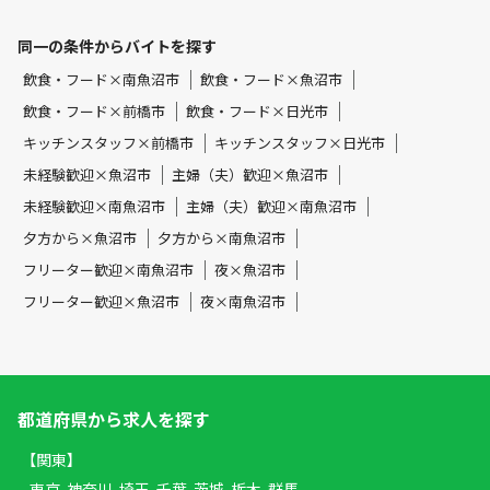
同一の条件からバイトを探す
飲食・フード×南魚沼市
飲食・フード×魚沼市
飲食・フード×前橋市
飲食・フード×日光市
キッチンスタッフ×前橋市
キッチンスタッフ×日光市
未経験歓迎×魚沼市
主婦（夫）歓迎×魚沼市
未経験歓迎×南魚沼市
主婦（夫）歓迎×南魚沼市
夕方から×魚沼市
夕方から×南魚沼市
フリーター歓迎×南魚沼市
夜×魚沼市
フリーター歓迎×魚沼市
夜×南魚沼市
都道府県から求人を探す
【関東】
東京
神奈川
埼玉
千葉
茨城
栃木
群馬