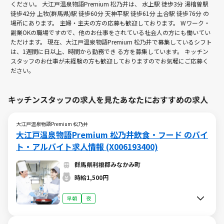
ください。 大江戸温泉物語Premium 松乃井は、
水上駅 徒歩3分
湯檜曽駅
徒歩42分
上牧(群馬県)駅 徒歩60分
天神平駅 徒歩61分
土合駅 徒歩76分
の
場所にあります。 主婦・主夫の方の応募も歓迎しております。 Wワーク・
副業OKの職場ですので、他のお仕事をされている社会人の方にも働いてい
ただけます。 現在、大江戸温泉物語Premium 松乃井で募集しているシフト
は、1週間に日以上、時間から勤務でき る方を募集しています。 キッチン
スタッフのお仕事が未経験の方も歓迎しておりますのでお気軽にご応募く
ださい。
キッチンスタッフの求人を見たあなたにおすすめの求人
大江戸温泉物語Premium 松乃井
大江戸温泉物語Premium 松乃井飲食・フード のバイ
ト・アルバイト求人情報 (X006193400)
群馬県利根郡みなかみ町
時給1,500円
早朝
夜