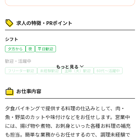
求人の特徴・PRポイント
シフト
夕方から
夜
平日歓迎
歓迎・活躍中
もっと見る
フリーター歓迎
未経験歓迎
主婦（夫）歓迎
60代～活躍中
特徴
お仕事内容
オープニングスタッフ
履歴書不要
働き方
夕食バイキングで提供する料理の仕込みとして、肉・
ネイルOK
車通勤OK
バイク通勤OK
体を動かす仕事
魚・野菜のカットや味付けなどをお任せします。営業中
コツコツ行う仕事
には、揚げ物や煮物、お刺身といった各種お料理の補充
も担当。簡単な業務からお任せするので、調理未経験で