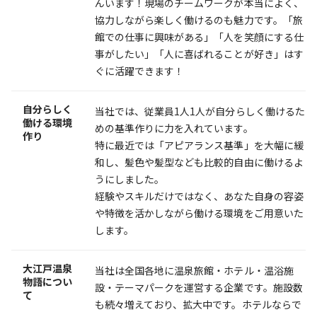
んいます！現場のチームワークが本当によく、
協力しながら楽しく働けるのも魅力です。「旅
館での仕事に興味がある」「人を笑顔にする仕
事がしたい」「人に喜ばれることが好き」はす
ぐに活躍できます！
自分らしく
当社では、従業員1人1人が自分らしく働けるた
働ける環境
めの基準作りに力を入れています。
作り
特に最近では「アピアランス基準」を大幅に緩
和し、髪色や髪型なども比較的自由に働けるよ
うにしました。
経験やスキルだけではなく、あなた自身の容姿
や特徴を活かしながら働ける環境をご用意いた
します。
大江戸温泉
当社は全国各地に温泉旅館・ホテル・温浴施
物語につい
設・テーマパークを運営する企業です。施設数
て
も続々増えており、拡大中です。ホテルならで