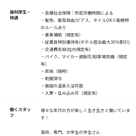
福利厚生・
・各種社会保険：所定労働時間による
待遇
・髪色、髪型自由/ピアス、ネイルOK※勤務時
のルールあり
・食事補助（規定有）
・従業員特別優待有(ホテル宿泊最大30％割引)
・交通費支給(社内規定有)
・バイク、マイカー通勤可/駐車場完備（規定
有）
・昇給（随時）
・制服貸与
・施設の温泉入浴可能
・入寮・住み込み可（規定有）
働くスタッ
様々な年代の方が楽しく生き生きと働いていま
フ
す！
高校、専門、大学生の学生さん