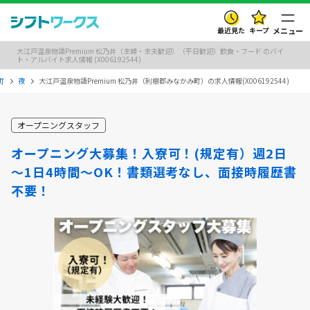
最近見た
キープ
メニュー
大江戸温泉物語Premium 松乃井（主婦・主夫歓迎）（平日歓迎）飲食・フード のバイ
ト・アルバイト求人情報 (X006192544)
町
夜
大江戸温泉物語Premium 松乃井（利根郡みなかみ町）の求人情報(X006192544)
オープニングスタッフ
オープニング大募集！入寮可！(規定有）週2日
～1日4時間～OK！書類選考なし、面接時履歴書
不要！