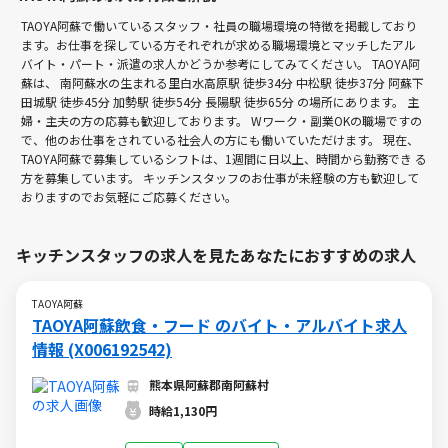
TAOYA阿蘇で働いているスタッフ・社員の職場環境の特徴を掲載しており
ます。お仕事を探している方それぞれが求める職場環境とマッチしたアル
バイト・パート・派遣の求人かどうか参考にしてみてください。 TAOYA阿
蘇は、
南阿蘇水の生まれる里白水高原駅 徒歩34分
中松駅 徒歩37分
阿蘇下
田城駅 徒歩45分
加勢駅 徒歩54分
長陽駅 徒歩65分
の場所にあります。 主
婦・主夫の方の応募も歓迎しております。 Wワーク・副業OKの職場ですの
で、他のお仕事をされている社会人の方にも働いていただけます。 現在、
TAOYA阿蘇で募集しているシフトは、1週間に日以上、時間から勤務でき る
方を募集しています。 キッチンスタッフのお仕事が未経験の方も歓迎して
おりますのでお気軽にご応募ください。
キッチンスタッフの求人を見たあなたにおすすめの求人
TAOYA阿蘇
TAOYA阿蘇飲食・フード のバイト・アルバイト求人
情報 (X006192542)
熊本県阿蘇郡南阿蘇村
時給1,130円