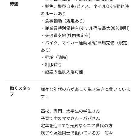
待遇
・髪色、髪型自由/ピアス、ネイルOK※勤務時
のルールあり
・食事補助（規定あり）
・従業員特別優待有(ホテル宿泊最大30％割引)
・交通費支給(社内規定有)
・バイク、マイカー通勤可/駐車場完備（規定
あり）
・昇給（随時）
・制服貸与
・施設の温泉入浴可能
働くスタッ
様々な年代の方が楽しく生き生きと働いていま
フ
す！
高校、専門、大学生の学生さん
子育て中のママさん・パパさん
定年を迎えても元気なシニア世代の方
親子や友達同士で働いている方 等々