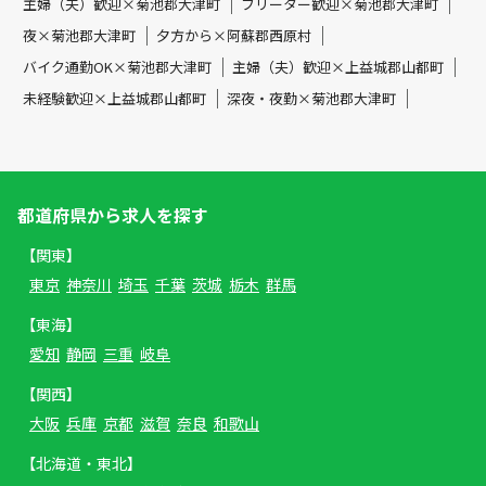
主婦（夫）歓迎×菊池郡大津町
フリーター歓迎×菊池郡大津町
夜×菊池郡大津町
夕方から×阿蘇郡西原村
バイク通勤OK×菊池郡大津町
主婦（夫）歓迎×上益城郡山都町
未経験歓迎×上益城郡山都町
深夜・夜勤×菊池郡大津町
都道府県から求人を探す
【関東】
東京
神奈川
埼玉
千葉
茨城
栃木
群馬
【東海】
愛知
静岡
三重
岐阜
【関西】
大阪
兵庫
京都
滋賀
奈良
和歌山
【北海道・東北】