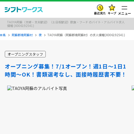
最近見た
キープ
メニュー
TAOYA阿蘇（主婦・主夫歓迎）（土日祝歓迎）飲食・フード のバイト・アルバイト求人
情報 (X006192541)
本県
阿蘇郡南阿蘇村
夜
TAOYA阿蘇（阿蘇郡南阿蘇村）の求人情報(X006192541)
オープニングスタッフ
オープニング募集！7/1オープン！週1日～1日1
時間～OK！書類選考なし、面接時履歴書不要！