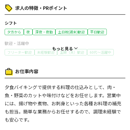
求人の特徴・PRポイント
シフト
夕方から
夜
深夜・夜勤
土日祝(週末)歓迎
平日歓迎
歓迎・活躍中
もっと見る
フリーター歓迎
未経験歓迎
主婦（夫）歓迎
60代～活躍中
特徴
お仕事内容
オープニングスタッフ
履歴書不要
働き方
夕食バイキングで提供する料理の仕込みとして、肉・
ネイルOK
車通勤OK
バイク通勤OK
体を動かす仕事
魚・野菜のカットや味付けなどをお任せします。営業中
コツコツ行う仕事
には、揚げ物や煮物、お刺身といった各種お料理の補充
も担当。簡単な業務からお任せするので、調理未経験で
も安心です。