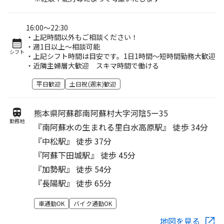
16:00～22:30
・上記時間以外もご相談ください！
・週1日以上～相談可能
シフト
・上記シフト時間は目安です。1日1時間～短時間勤務大歓迎
・近隣主婦層大歓迎 スキマ時間で働ける
平日歓迎
土日祝(週末)歓迎
熊本県阿蘇郡南阿蘇村大字河陰5ー35
勤務地
『南阿蘇水の生まれる里白水高原駅』 徒歩 34分
『中松駅』 徒歩 37分
『阿蘇下田城駅』 徒歩 45分
『加勢駅』 徒歩 54分
『長陽駅』 徒歩 65分
車通勤OK
バイク通勤OK
地図を見る