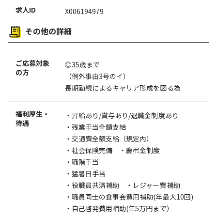
求人ID
X006194979
その他の詳細
ご応募対象
◎35歳まで
の方
（例外事由3号のイ）
長期勤続によるキャリア形成を図る為
福利厚生・
・昇給あり/賞与あり/退職金制度あり
待遇
・残業手当全額支給
・交通費全額支給（規定内）
・社会保険完備 ・慶弔金制度
・職階手当
・猛暑日手当
・役職員共済補助 ・レジャー費補助
・職員同士の食事会費用補助(年最大10回)
・自己啓発費用補助(年5万円まで）