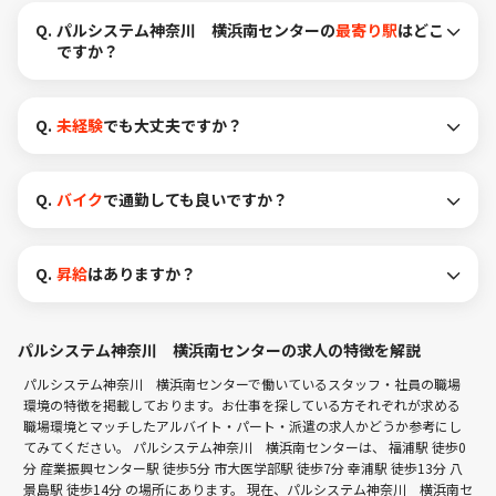
Q.
パルシステム神奈川 横浜南センターの
最寄り駅
はどこ
ですか？
Q.
未経験
でも大丈夫ですか？
Q.
バイク
で通勤しても良いですか？
Q.
昇給
はありますか？
パルシステム神奈川 横浜南センターの求人の特徴を解説
パルシステム神奈川 横浜南センターで働いているスタッフ・社員の職場
環境の特徴を掲載しております。お仕事を探している方それぞれが求める
職場環境とマッチしたアルバイト・パート・派遣の求人かどうか参考にし
てみてください。 パルシステム神奈川 横浜南センターは、
福浦駅 徒歩0
分
産業振興センター駅 徒歩5分
市大医学部駅 徒歩7分
幸浦駅 徒歩13分
八
景島駅 徒歩14分
の場所にあります。 現在、パルシステム神奈川 横浜南セ