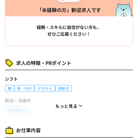
「未経験の方」歓迎求人です
経験・スキルに自信がない方も、
ぜひご応募ください！
求人の特徴・PRポイント
シフト
朝
昼・日中
夕方から
昼歓迎
歓迎・活躍中
もっと見る
未経験歓迎
働き方
お仕事内容
バイク通勤OK
体を動かす仕事