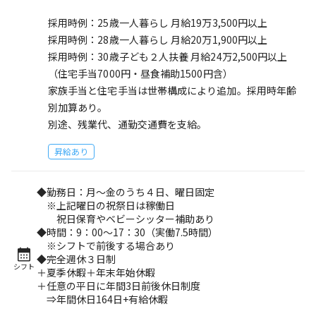
採用時例：25歳一人暮らし 月給19万3,500円以上
採用時例：28歳一人暮らし 月給20万1,900円以上
採用時例：30歳子ども２人扶養 月給24万2,500円以上
（住宅手当7000円・昼食補助1500円含）
家族手当と住宅手当は世帯構成により追加。採用時年齢
別加算あり。
別途、残業代、通勤交通費を支給。
昇給あり
◆勤務日：月～金のうち４日、曜日固定
※上記曜日の祝祭日は稼働日
祝日保育やベビーシッター補助あり
◆時間：9：00～17：30（実働7.5時間）
※シフトで前後する場合あり
◆完全週休３日制
シフト
＋夏季休暇＋年末年始休暇
＋任意の平日に年間3日前後休日制度
⇒年間休日164日+有給休暇