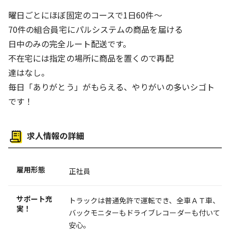
給与
曜日ごとにほぼ固定のコースで1日60件～
昇給あり
70件の組合員宅にパルシステムの商品を届ける
日中のみの完全ルート配送です。
不在宅には指定の場所に商品を置くので再配
達はなし。
毎日「ありがとう」がもらえる、やりがいの多いシゴト
です！
求人情報の詳細
雇用形態
正社員
サポート充
トラックは普通免許で運転でき、全車ＡＴ車、
実！
バックモニターもドライブレコーダーも付いて
安心。