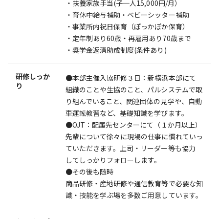
・扶養家族手当(子一人15,000円/月）
・育休中給与補助・ベビーシッター補助
・事業所内祝日保育（ぽっかぽか保育）
・定年制あり60歳・再雇用あり70歳まで
・奨学金返済助成制度(条件あり)
研修しっか
●本部主催入協研修３日：新横浜本部にて
り
組織のことや生協のこと、パルシステムで取
り組んでいること、関連団体の見学や、自動
車運転教習など、基礎知識を学びます。
●OJT：配属先センターにて（１か月以上）
先輩について徐々に現場の仕事に慣れていっ
ていただきます。上司・リーダー等も協力
してしっかりフォローします。
●その後も随時
商品研修・産地研修や通信教育等で必要な知
識・技能を学ぶ場を多数ご用意しています。