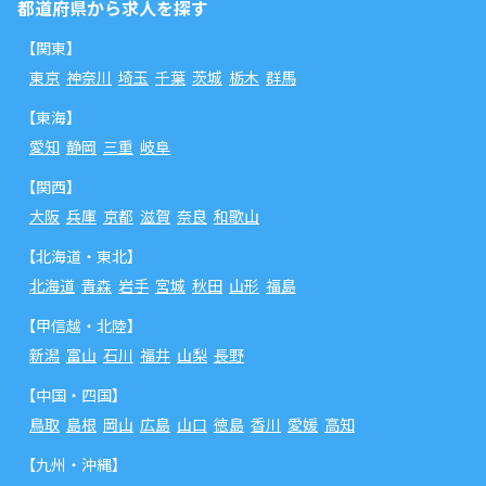
都道府県から求人を探す
【関東】
東京
神奈川
埼玉
千葉
茨城
栃木
群馬
【東海】
愛知
静岡
三重
岐阜
【関西】
大阪
兵庫
京都
滋賀
奈良
和歌山
【北海道・東北】
北海道
青森
岩手
宮城
秋田
山形
福島
【甲信越・北陸】
新潟
富山
石川
福井
山梨
長野
【中国・四国】
鳥取
島根
岡山
広島
山口
徳島
香川
愛媛
高知
【九州・沖縄】