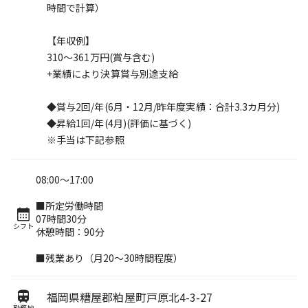
時間で計算）
【年収例】
310～361万円(賞与含む)
+業績により決算賞与別途支給
◆賞与2回/年(6月・12月/昨年度実績：合計3.3カ月分)
◆昇給1回/年(4月)(評価に基づく)
※手当は下記参照
08:00～17:00
■所定労働時間
07時間30分
シフト
休憩時間：90分
■残業あり（月20～30時間程度）
福岡県糟屋郡粕屋町戸原北4-3-27
勤務地