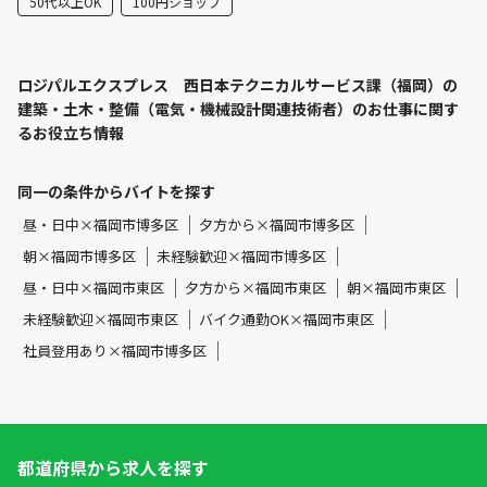
50代以上OK
100円ショップ
ロジパルエクスプレス 西日本テクニカルサービス課（福岡）の
建築・土木・整備（電気・機械設計関連技術者）のお仕事に関す
るお役立ち情報
同一の条件からバイトを探す
昼・日中×福岡市博多区
夕方から×福岡市博多区
朝×福岡市博多区
未経験歓迎×福岡市博多区
昼・日中×福岡市東区
夕方から×福岡市東区
朝×福岡市東区
未経験歓迎×福岡市東区
バイク通勤OK×福岡市東区
社員登用あり×福岡市博多区
都道府県から求人を探す