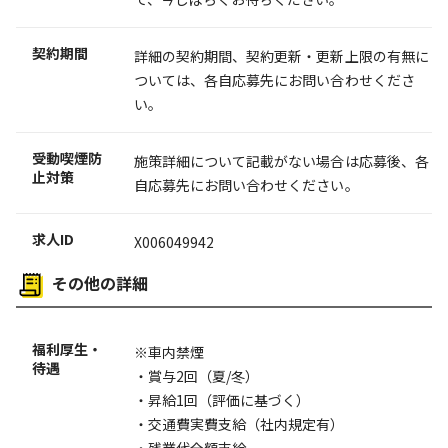
契約期間
詳細の契約期間、契約更新・更新上限の有無に
ついては、各自応募先にお問い合わせくださ
い。
受動喫煙防
施策詳細について記載がない場合は応募後、各
止対策
自応募先にお問い合わせください。
求人ID
X006049942
その他の詳細
福利厚生・
※車内禁煙
待遇
・賞与2回（夏/冬）
・昇給1回（評価に基づく）
・交通費実費支給（社内規定有）
・残業代全額支給