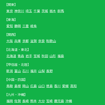
【関東】
東京
神奈川
埼玉
千葉
茨城
栃木
群馬
【東海】
愛知
静岡
三重
岐阜
【関西】
大阪
兵庫
京都
滋賀
奈良
和歌山
【北海道・東北】
北海道
青森
岩手
宮城
秋田
山形
福島
【甲信越・北陸】
新潟
富山
石川
福井
山梨
長野
【中国・四国】
鳥取
島根
岡山
広島
山口
徳島
香川
愛媛
高知
【九州・沖縄】
福岡
佐賀
長崎
熊本
大分
宮崎
鹿児島
沖縄