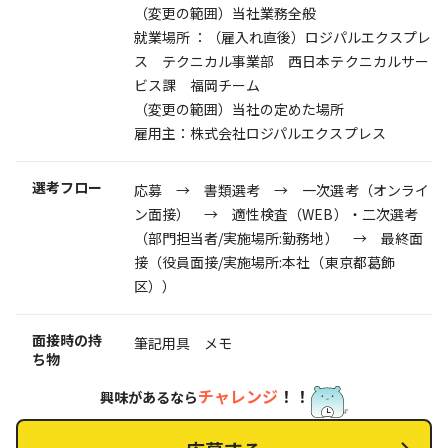
（変更の範囲）当社業務全般
就業場所 ：（雇入れ直後）ロジパルエクスプレ
ス テクニカル事業部 西日本テクニカルサー
ビス課 福岡チーム
（変更の範囲）当社の定めた場所
雇用主：株式会社ロジパルエクスプレス
選考フロー
応募 → 書類選考 → 一次選考（オンライ
ン面接） → 適性検査（WEB）・二次選考
（部門担当者/実施場所:勤務地） → 最終面
接（役員面接/実施場所:本社（東京都葛飾
区））
面接時の持
筆記用具 メモ
ち物
チャレンジ
！！
興味があるなら