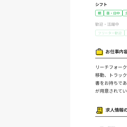
シフト
朝
昼・日中
歓迎・活躍中
フリーター歓迎
特徴
お仕事内
社員登用あり
働き方
リーチフォー
バイク通勤OK
移動、トラッ
書をお持ちで
が用意されてい
求人情報