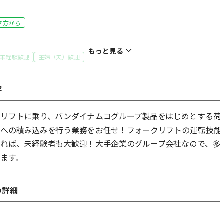
夕方から
もっと見る
未経験歓迎
主婦（夫）歓迎
容
クリフトに乗り、バンダイナムコグループ製品をはじめとする
体を動かす仕事
クへの積み込みを行う業務をお任せ！フォークリフトの運転技
あれば、未経験者も大歓迎！大手企業のグループ会社なので、
ます。
の詳細