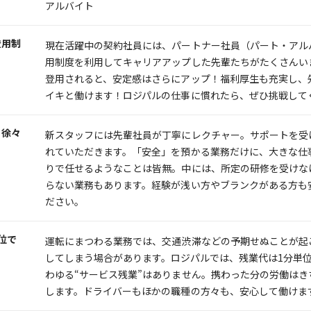
アルバイト
登用制
現在活躍中の契約社員には、パートナー社員（パート・アル
用制度を利用してキャリアアップした先輩たちがたくさんい
登用されると、安定感はさらにアップ！福利厚生も充実し、
イキと働けます！ロジパルの仕事に慣れたら、ぜひ挑戦して
ら徐々
新スタッフには先輩社員が丁寧にレクチャー。サポートを受
れていただきます。「安全」を預かる業務だけに、大きな仕
りで任せるようなことは皆無。中には、所定の研修を受けな
らない業務もあります。経験が浅い方やブランクがある方も
ださい。
位で
運転にまつわる業務では、交通渋滞などの予期せぬことが起
してしまう場合があります。ロジパルでは、残業代は1分単
わゆる“サービス残業”はありません。携わった分の労働はき
します。ドライバーもほかの職種の方々も、安心して働けま