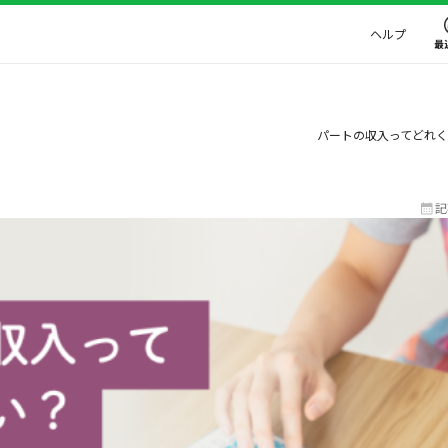
ヘルプ
最
？
パートの収入ってどれ
記