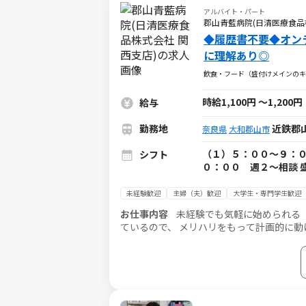
アルバイト・パート
郡山青藍病院(日清医療食品
◆履歴書不要◆オンラ
に理解あり◎
飲食・フード（盛付けメインのキ
時給1,100円
～
1,200円
給与
勤務地
近鉄郡山
奈良県
大和郡山市
（１）５：００～９：０
シフト
０：００ 週２～相談 
未経験歓迎
主婦（夫）歓迎
大学生・専門学生歓迎
お仕事内容
未経験でも気軽に始められる 「キッチ
ているので、 メリハリをもって計画的に動けます。 ●調理師や栄養士、他の厨房スタッフと 協
します。 ●介護・治療食に触れて、