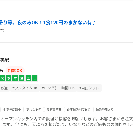
店
り等、夜のみOK！1食120円のまかない有♪
フ）
都美駅
から
相談OK
火
水
木
金
土
日
日歓迎
#フルタイムOK
#ロング(～6時間)OK
#自由シフト
中高年活躍中
高校生歓迎
履歴書不要
食事補助制度あり
社員登用あり
★ オープンキッチン内での調理と接客をお願いします。お客さまから注文
します。 他にも、天ぷらを揚げたり、いなりなどのご飯ものの調理をし
は多数！ 接客や調理の経験がなくてもOK!丁寧なトレーニングやレシ