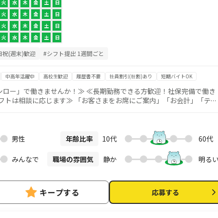
火
水
木
金
土
日
火
水
木
金
土
日
火
水
木
金
土
日
火
水
木
金
土
日
日祝(週末)歓迎
#シフト提出 1週間ごと
中高年活躍中
高校生歓迎
履歴書不要
社員割引(社割)あり
短期バイトOK
シロー」で働きませんか！≫ ≪長期勤務できる方歓迎！社保完備で働き
お客さまをお席にご案内」「お会計」「テー
 まずは笑顔と元気な挨拶を心がけましょう！ 丁寧な研修がある
く支えてくれます ※キッチン業務をお手伝いいただく場合もございます
2日のみ、 9時～12時の午前
） のみなど希望シフトで勤務いただけます！
男性
年齢比率
10代
60代
みんなで
職場の雰囲気
静か
明る
キープする
応募する