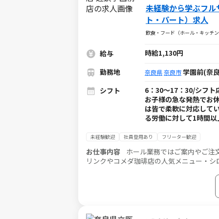
未経験から学ぶフル
ト・パート）求人
飲食・フード（ホール・キッチン
時給1,130円
給与
勤務地
学園前(奈良
奈良県
奈良市
6：30～17：30/シフ
シフト
お子様の急な発熱でお休
は皆で柔軟に対応してい
る労働に対して1時間以
未経験歓迎
社員登用あり
フリーター歓迎
お仕事内容
ホール業務ではご案内やご注
リンクやコメダ珈琲店の人気メニュー・シ
スタッフがしっかりフォローするので、未