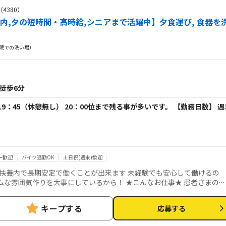
4380）
内,夕の短時間・高時給,シニアまで活躍中】夕食運び, 食器を
病院での洗い場）
徒歩6分
19：45（休憩無し） 20：00位まで残る事が多いです。 【勤務日数】 週
ー歓迎
バイク通勤OK
土日祝(週末)歓迎
期安定で働くことが出来ます 未経験でも安心して働けるの
大事にしているから！ ★こんなお仕事★ 患者さまの夕
。その後、食器を洗います。
キープする
応募する