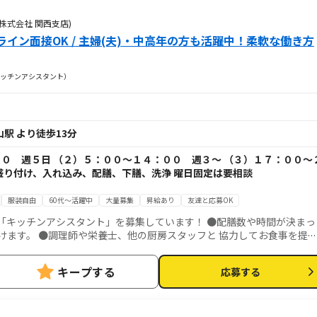
株式会社 関西支店)
イン面接OK / 主婦(夫)・中高年の方も活躍中！柔軟な働き方
ッチンアシスタント）
駅 より徒歩13分
０ 週５日 （２）５：００～１４：００ 週３～ （３）１７：００～
盛り付け、入れ込み、配膳、下膳、洗浄 曜日固定は要相談
服装自由
60代～活躍中
大量募集
昇給あり
友達と応募OK
ンアシスタント」を募集しています！ ●配膳数や時間が決まっ
力してお食事を提供
 家庭での健康管理のスキルアップも◎ 大量調理のコツも身に付く！
キープする
応募する