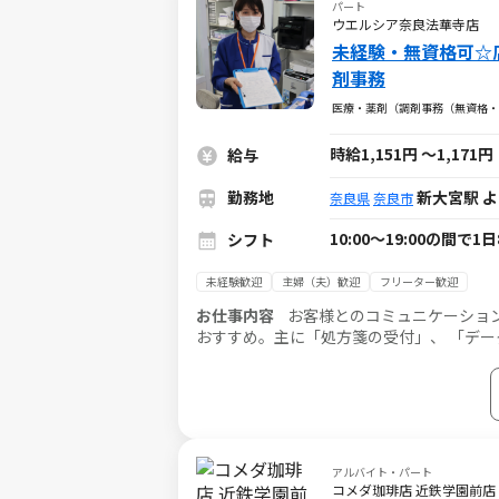
パート
ウエルシア奈良法華寺店
未経験・無資格可☆
剤事務
医療・薬剤（調剤事務（無資格・
時給1,151円
～
1,171円
給与
勤務地
新大宮駅 
奈良県
奈良市
10:00～19:00の間
シフト
未経験歓迎
主婦（夫）歓迎
フリーター歓迎
お仕事内容
お客様とのコミュニケーション
おすすめ。主に「処方箋の受付」、 「デー
す。
アルバイト・パート
コメダ珈琲店 近鉄学園前店