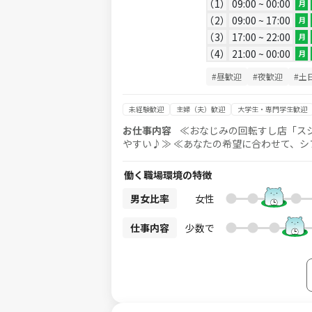
1
09:00 ~ 00:00
月
2
09:00 ~ 17:00
月
3
17:00 ~ 22:00
月
4
21:00 ~ 00:00
月
#昼歓迎
#夜歓迎
#土
未経験歓迎
主婦（夫）歓迎
大学生・専門学生歓迎
お仕事内容
≪おなじみの回転すし店「ス
やすい♪≫ ≪あなたの希望に合わせて、シフトは相談に応じます≫ 「
ブルの片付け」が主なお仕事です。未経験でもOK！
のでご安心ください。 「先輩」たちも力強
働く職場環境の特徴
（おすしやサイドメニューの作成など、簡単な調理補助） 【シフト例】 平日のランチ週
のみ、 11時～14時（幼稚園への送迎の間
男女比率
女性
仕事内容
少数で