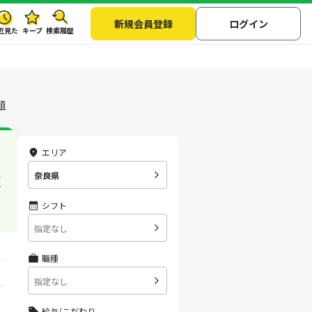
新規会員登録
ログイン
近見た
キープ
検索履歴
順
エリア
奈良県
両
シフト
指定なし
職種
指定なし
給与/こだわり