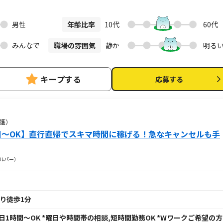
タートできます！ 抜群のチームワークの中で一緒に働きませんか？
男性
年齢比率
10代
60代
みんなで
職場の雰囲気
静か
明る
キープする
応募する
介護）
日～OK】直行直帰でスキマ時間に稼げる！急なキャンセルも手
ヘルパー）
より徒歩1分
制) *1日1時間～OK *曜日や時間帯の相談,短時間勤務OK *Wワークご希望の方