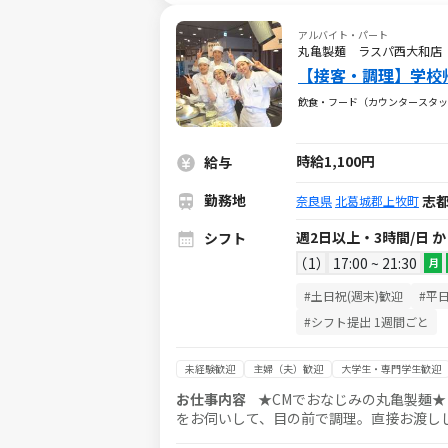
アルバイト・パート
丸亀製麺 ラスパ西大和
【接客・調理】学校帰
飲食・フード（カウンタースタッ
時給1,100円
給与
勤務地
志
奈良県
北葛城郡上牧町
週2日以上・3時間/日 
シフト
1
17:00 ~ 21:30
月
#土日祝(週末)歓迎
#平
#シフト提出 1週間ごと
未経験歓迎
主婦（夫）歓迎
大学生・専門学生歓迎
お仕事内容
★CMでおなじみの丸亀製麺
をお伺いして、目の前で調理。直接お渡し
り、レジや洗い場での業務など、ポジション