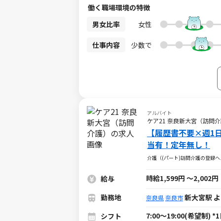
も有◎心強い仲間もいるので、安心してス
働く職場環境の特徴
男女比率
女性
仕事内容
少数で
アルバイト
ケア21 奈良新大宮（訪問
【履歴書不要×週1
当有！定年無し！
介護（(パート)訪問介護の登録
時給1,599円
～
2,002円
給与
勤務地
新大宮駅 
奈良県
奈良市
7:00～19:00(希望
シフト