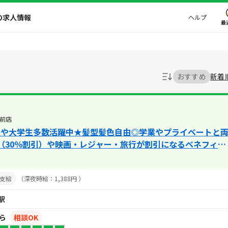
の求人情報
ヘルプ
最
おすすめ
新着
前店
生や大学生多数活躍中★髪型髪色自由◎学業やプライベートと
（30％割引）や映画・レジャー・旅行が割引になるベネフィッ
あり★
支給
（深夜時給：1,388円 ）
駅
から
相談OK