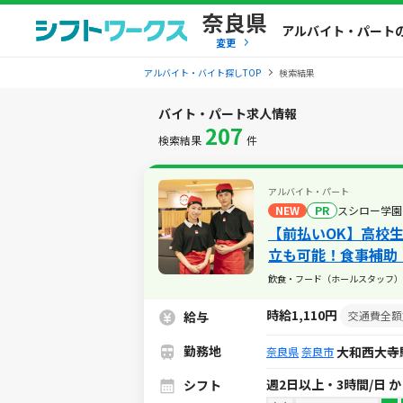
奈良県
アルバイト・パート
変更
アルバイト・バイト探しTOP
検索結果
バイト・パート求人情報
207
検索結果
件
アルバイト・パート
NEW
PR
スシロー学園
【前払いOK】高校
立も可能！食事補助
トステーション加入
飲食・フード（ホールスタッフ）
時給1,110円
給与
交通費全額
勤務地
大和西大寺
奈良県
奈良市
週2日以上・3時間/日 
シフト