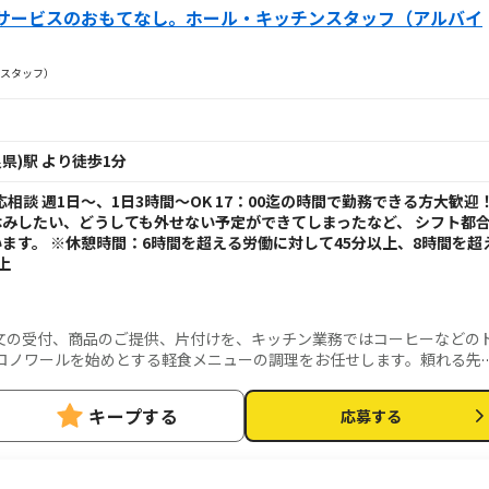
サービスのおもてなし。ホール・キッチンスタッフ（アルバイ
スタッフ）
県)駅 より徒歩1分
ト応相談 週1日～、1日3時間～OK 17：00迄の時間で勤務できる方大歓迎
みしたい、どうしても外せない予定ができてしまったなど、 シフト都
ます。 ※休憩時間：6時間を超える労働に対して45分以上、8時間を超
上
文の受付、商品のご提供、片付けを、キッチン業務ではコーヒーなどの
ロノワールを始めとする軽食メニューの調理をお任せします。頼れる先
経験の方も安心！喫茶店のおもてなし技術が学べます。
キープする
応募する