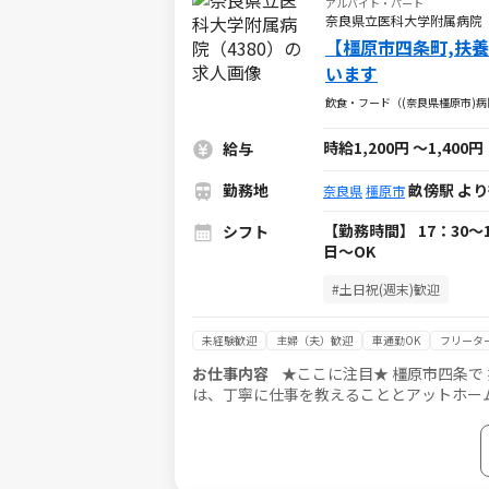
アルバイト・パート
奈良県立医科大学附属病院（
【橿原市四条町,扶養
います
飲食・フード（(奈良県橿原市)
時給1,200円
～
1,400円
給与
勤務地
畝傍駅 より
奈良県
橿原市
【勤務時間】 17：30～
シフト
日～OK
#土日祝(週末)歓迎
未経験歓迎
主婦（夫）歓迎
車通勤OK
フリータ
お仕事内容
★ここに注目★ 橿原市四条で 扶養内で長
は、丁寧に仕事を教えることとアットホームな雰囲気作りを
食を運んだり、夕食後の食器を回収します