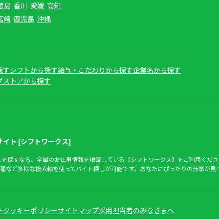
徳島
香川
愛媛
高知
宮崎
鹿児島
沖縄
探す
シフトから探す
給与・こだわりから探す
企業名から探す
グストアから探す
イト [シフトワークス]
人を探すなら、全国のお仕事情報を掲載している【シフトワークス】をご利用くださ
種など多様な検索軸を使ってバイト探しが可能です。あなたにぴったりの仕事が見
ー
クッキーポリシー
サイトマップ
採用担当者のみなさまへ