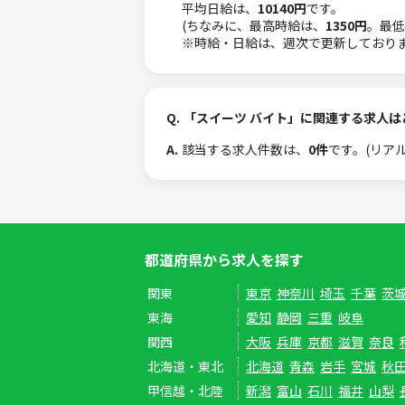
平均日給は、
10140円
です。
(ちなみに、最高時給は、
1350円
。最低
※時給・日給は、週次で更新しており
Q.
「スイーツ バイト」に関連する求人
A.
該当する求人件数は、
0件
です。(リア
都道府県から求人を探す
関東
東京
神奈川
埼玉
千葉
茨
東海
愛知
静岡
三重
岐阜
関西
大阪
兵庫
京都
滋賀
奈良
北海道・東北
北海道
青森
岩手
宮城
秋
甲信越・北陸
新潟
富山
石川
福井
山梨