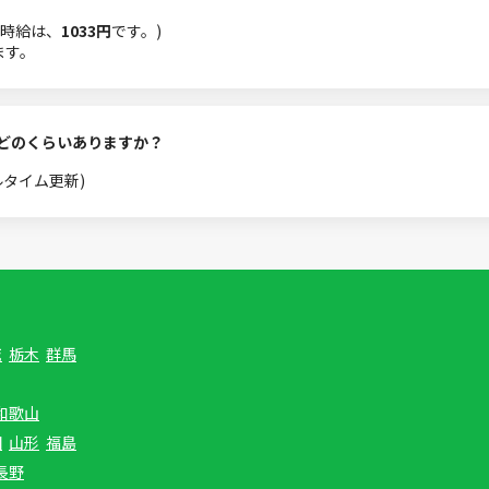
時給は、
1033円
です。)
ます。
はどのくらいありますか？
ルタイム更新)
城
栃木
群馬
和歌山
田
山形
福島
長野