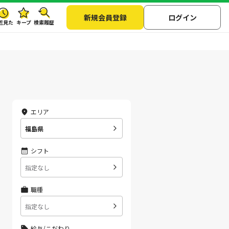
新規会員登録
ログイン
近見た
キープ
検索履歴
エリア
福島県
シフト
指定なし
職種
指定なし
給与/こだわり