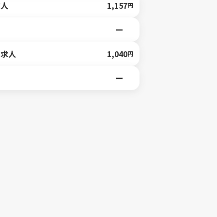
求人
1,157
円
ー
の求人
1,040
円
ー