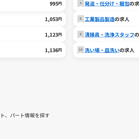
995
発送・仕分け・梱包
の
円
1,053
工業製品製造
の求人
円
1,123
清掃員・洗浄スタッフ
円
1,136
洗い場・皿洗い
の求人
円
ト、パート情報を探す