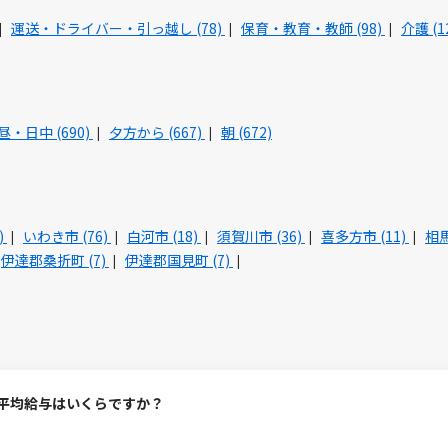
運送・ドライバー・引っ越し (78)
保育・教育・教師 (98)
介護 (1
昼・日中 (690)
夕方から (667)
朝 (672)
)
いわき市 (76)
白河市 (18)
須賀川市 (36)
喜多方市 (11)
相馬
伊達郡桑折町 (7)
伊達郡国見町 (7)
の平均給与はいくらですか？