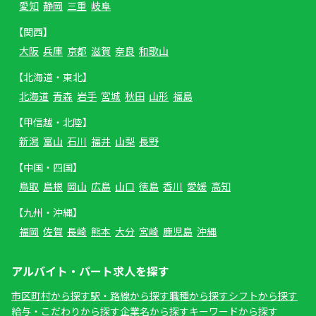
愛知
静岡
三重
岐阜
【関西】
大阪
兵庫
京都
滋賀
奈良
和歌山
【北海道・東北】
北海道
青森
岩手
宮城
秋田
山形
福島
【甲信越・北陸】
新潟
富山
石川
福井
山梨
長野
【中国・四国】
鳥取
島根
岡山
広島
山口
徳島
香川
愛媛
高知
【九州・沖縄】
福岡
佐賀
長崎
熊本
大分
宮崎
鹿児島
沖縄
アルバイト・パート求人を探す
市区町村から探す
駅・路線から探す
職種から探す
シフトから探す
給与・こだわりから探す
企業名から探す
キーワードから探す