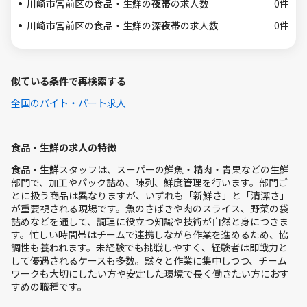
川崎市宮前区の食品・生鮮の
夜帯
の求人数
0件
川崎市宮前区の食品・生鮮の
深夜帯
の求人数
0件
似ている条件で再検索する
全国のバイト・パート求人
食品・生鮮の求人の特徴
食品・生鮮
スタッフは、スーパーの鮮魚・精肉・青果などの生鮮
部門で、加工やパック詰め、陳列、鮮度管理を行います。部門ご
とに扱う商品は異なりますが、いずれも「新鮮さ」と「清潔さ」
が重要視される現場です。魚のさばきや肉のスライス、野菜の袋
詰めなどを通して、調理に役立つ知識や技術が自然と身につきま
す。忙しい時間帯はチームで連携しながら作業を進めるため、協
調性も養われます。未経験でも挑戦しやすく、経験者は即戦力と
して優遇されるケースも多数。黙々と作業に集中しつつ、チーム
ワークも大切にしたい方や安定した環境で長く働きたい方におす
すめの職種です。