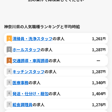
神奈川県の人気職種ランキングと平均時給
清掃員・洗浄スタッフ
の求人
1,261
円
ホールスタッフ
の求人
1,287
円
交通誘導・車両誘導
の求人
ー
キッチンスタッフ
の求人
1,287
円
医療事務
の求人
1,340
円
発送・仕分け・梱包
の求人
1,404
円
給食調理員
の求人
1,276
円