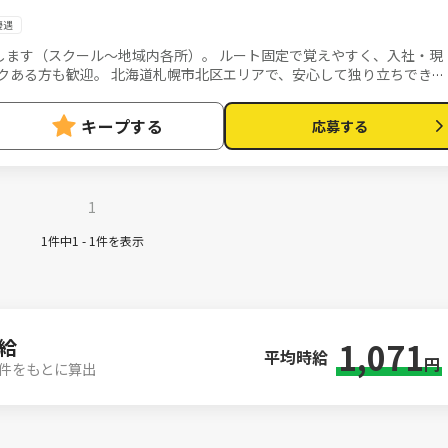
優遇
します（スクール～地域内各所）。 ルート固定で覚えやすく、入社・現
クある方も歓迎。 北海道札幌市北区エリアで、安心して独り立ちできま
キープする
応募する
1
1件中1 - 1件を表示
給
1,071
平均時給
円
07件をもとに算出