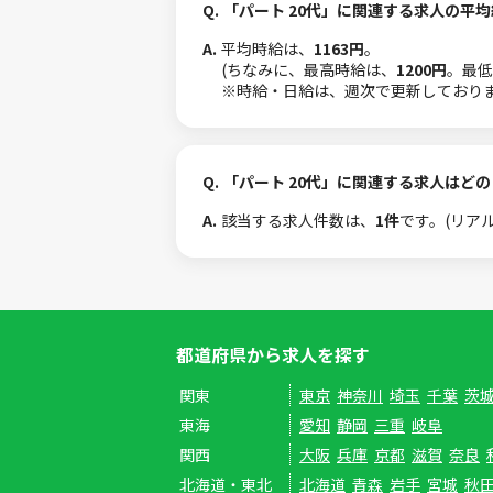
Q.
「パート 20代」に関連する求人の平
A.
平均時給は、
1163円
。
(ちなみに、最高時給は、
1200円
。最低
※時給・日給は、週次で更新しており
Q.
「パート 20代」に関連する求人はど
A.
該当する求人件数は、
1件
です。(リア
都道府県から求人を探す
関東
東京
神奈川
埼玉
千葉
茨
東海
愛知
静岡
三重
岐阜
関西
大阪
兵庫
京都
滋賀
奈良
北海道・東北
北海道
青森
岩手
宮城
秋