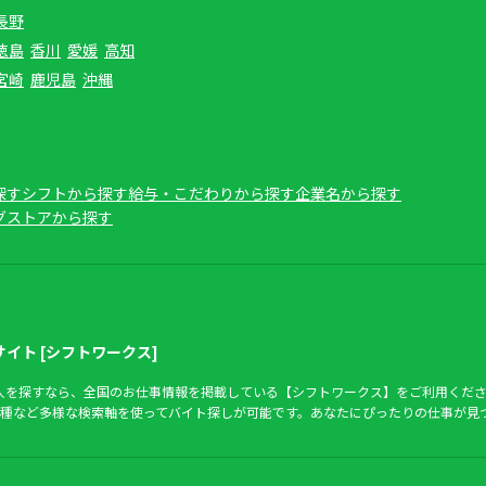
長野
徳島
香川
愛媛
高知
宮崎
鹿児島
沖縄
探す
シフトから探す
給与・こだわりから探す
企業名から探す
グストアから探す
イト [シフトワークス]
求人を探すなら、全国のお仕事情報を掲載している【シフトワークス】をご利用くださ
種など多様な検索軸を使ってバイト探しが可能です。あなたにぴったりの仕事が見