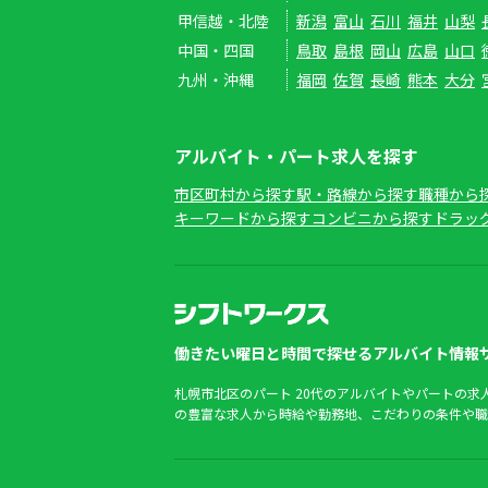
甲信越・北陸
新潟
富山
石川
福井
山梨
中国・四国
鳥取
島根
岡山
広島
山口
九州・沖縄
福岡
佐賀
長崎
熊本
大分
アルバイト・パート求人を探す
市区町村から探す
駅・路線から探す
職種から
キーワードから探す
コンビニから探す
ドラッ
働きたい曜日と時間で探せるアルバイト情報サ
札幌市北区のパート 20代のアルバイトやパートの
の豊富な求人から時給や勤務地、こだわりの条件や職