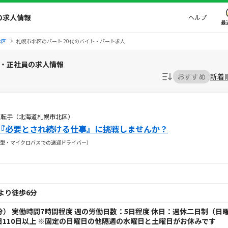
の求人情報
ヘルプ
最
北区
札幌市北区のパート 20代のバイト・パート求人
ト・正社員の求人情報
おすすめ
新着
運転手（北海道札幌市北区）
『必要とされ続ける仕事』に挑戦しませんか？
型・マイクロバスでの送迎ドライバー）
より徒歩6分
憩45分） 実働時間7時間程度 週の労働日数：5日程度 休日：週休二日制（日
日110日以上 ※固定の日曜日の他隔週の水曜日と土曜日がお休みです