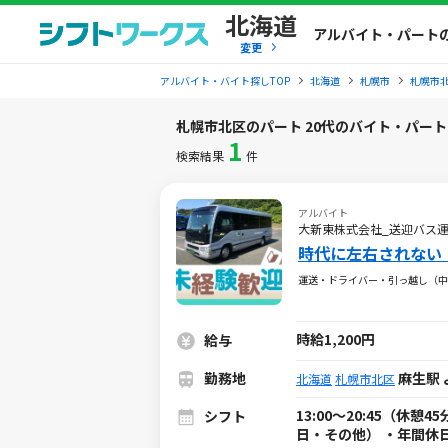
北海道
アルバイト・パート
変更
アルバイト・バイト探しTOP
北海道
札幌市
札幌市
札幌市北区のパート 20代のバイト・パー
1
検索結果
件
アルバイト
大新東株式会社_送迎バス
時代に左右されない
運送・ドライバー・引っ越し（中
時給1,200円
給与
勤務地
麻生駅 
北海道
札幌市北区
13:00～20:45（休
シフト
日・その他） ・年間休