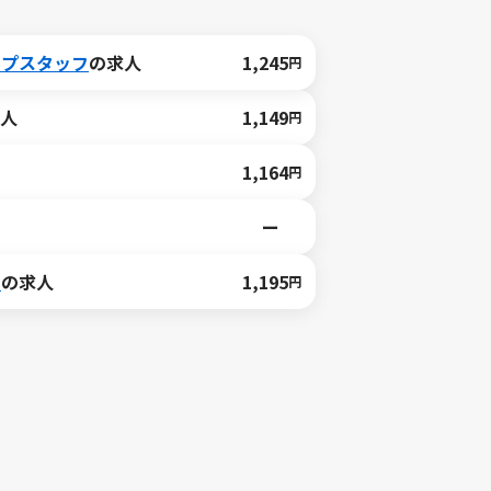
ップスタッフ
の求人
1,245
円
人
1,149
円
1,164
円
ー
ク
の求人
1,195
円