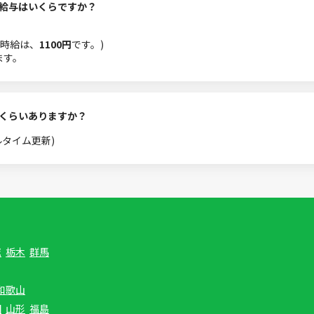
均給与はいくらですか？
時給は、
1100円
です。)
ます。
のくらいありますか？
ルタイム更新)
城
栃木
群馬
和歌山
田
山形
福島