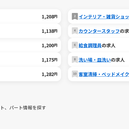
1,208
インテリア・雑貨ショ
円
1,138
カウンタースタッフ
の求
円
1,200
給食調理員
の求人
円
1,175
洗い場・皿洗い
の求人
円
1,282
客室清掃・ベッドメイ
円
ト、パート情報を探す