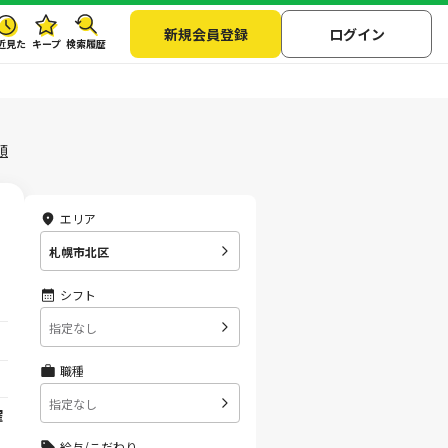
新規会員登録
ログイン
近見た
キープ
検索履歴
順
エリア
札幌市北区
シフト
指定なし
職種
指定なし
曜
給与/こだわり