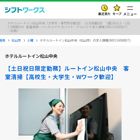
最近見た
キープ
メニュー
ホテルルートイン松山中央（大学生・専門学生歓迎）（土日祝歓迎）（週2日以上・1日
5.5時間OK）客室清掃・ベッドメイク のバイト・アルバイト求人情報 (W015658807)
（日勤）
媛県
松山市
土曜
ホテルルートイン松山中央（松山市）の求人情報(W015658807)
ホテルルートイン松山中央
【土日祝日限定勤務】ルートイン松山中央 客
室清掃【高校生・大学生・Wワーク歓迎】