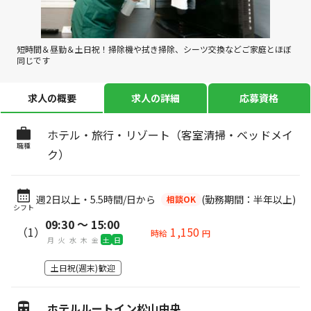
短時間＆昼勤＆土日祝！掃除機や拭き掃除、シーツ交換などご家庭とほぼ
同じです
求人の概要
求人の詳細
応募資格
ホテル・旅行・リゾート（客室清掃・ベッドメイ
職種
ク）
週2日以上・5.5時間/日から
(勤務期間：半年以上)
相談OK
シフト
09:30 〜 15:00
（1）
1,150
時給
円
月
火
水
木
金
土
日
土日祝(週末)歓迎
ホテルルートイン松山中央