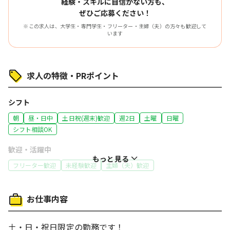
経験・スキルに自信がない方も、
ぜひご応募ください！
※この求人は、大学生・専門学生・フリーター・主婦（夫）の方々も歓迎して
います
求人の特徴・PRポイント
シフト
朝
昼・日中
土日祝(週末)歓迎
週2日
土曜
日曜
シフト相談OK
歓迎・活躍中
もっと見る
フリーター歓迎
未経験歓迎
主婦（夫）歓迎
働き方
お仕事内容
車通勤OK
体を動かす仕事
コツコツ行う仕事
給与
土・日・祝日限定の勤務です！