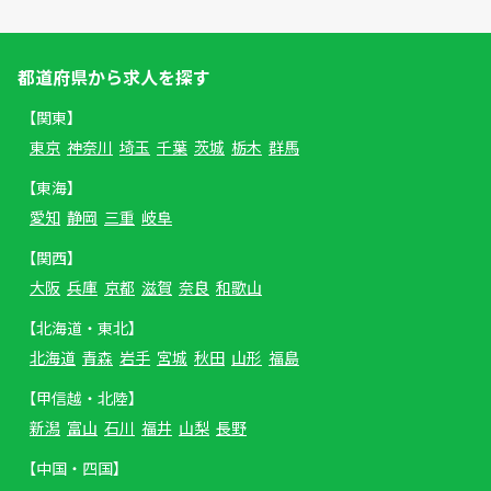
都道府県から求人を探す
【関東】
東京
神奈川
埼玉
千葉
茨城
栃木
群馬
【東海】
愛知
静岡
三重
岐阜
【関西】
大阪
兵庫
京都
滋賀
奈良
和歌山
【北海道・東北】
北海道
青森
岩手
宮城
秋田
山形
福島
【甲信越・北陸】
新潟
富山
石川
福井
山梨
長野
【中国・四国】