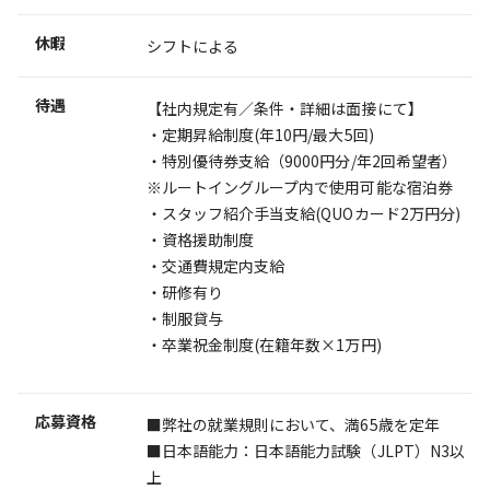
休暇
シフトによる
待遇
【社内規定有／条件・詳細は面接にて】
・定期昇給制度(年10円/最大5回)
・特別優待券支給（9000円分/年2回希望者）
※ルートイングループ内で使用可能な宿泊券
・スタッフ紹介手当支給(QUOカード2万円分)
・資格援助制度
・交通費規定内支給
・研修有り
・制服貸与
・卒業祝金制度(在籍年数×1万円)
応募資格
■弊社の就業規則において、満65歳を定年
■日本語能力：日本語能力試験（JLPT）N3以
上