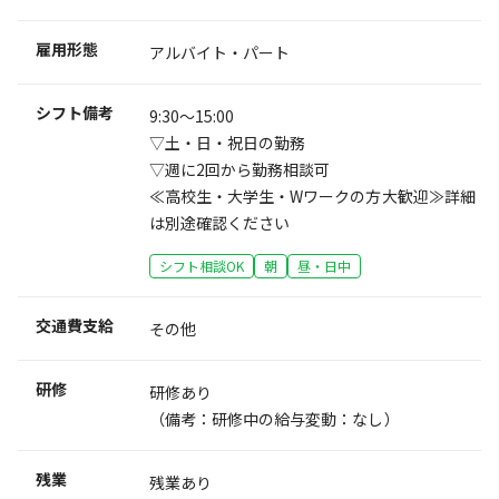
雇用形態
アルバイト・パート
シフト備考
9:30～15:00
▽土・日・祝日の勤務
▽週に2回から勤務相談可
≪高校生・大学生・Wワークの方大歓迎≫詳細
は別途確認ください
シフト相談OK
朝
昼・日中
交通費支給
その他
研修
研修あり
（備考：研修中の給与変動：なし）
残業
残業あり