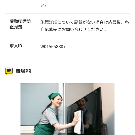
い。
受動喫煙防
施策詳細について記載がない場合は応募後、各
止対策
自応募先にお問い合わせください。
求人ID
W015658807
職場PR