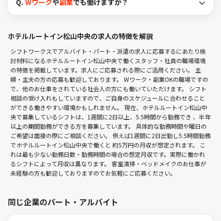
Q.
Wワーク
や
副業
でも働けますか？
ホテルルートイン松山中央の求人の特徴を解説
シフトワークスでアルバイト・パート・派遣の求人に応募するにあたり検
討材料になるホテルルートイン松山中央で働くスタッフ・社員の職場環境
の特徴を掲載しています。求人にご応募される際にご活用ください。 主
婦・主夫の方の応募も歓迎しております。 Wワーク・副業OKの職場ですの
で、他のお仕事をされている社会人の方にも働いていただけます。 シフト
相談の受け入れもしていますので、ご自身のスケジュールに合わせること
ができる働きやすい環境かもしれません。 現在、ホテルルートイン松山中
央で募集しているシフトは、1週間に2日以上、5.5時間から勤務でき 、半年
以上の期間勤務ができる方を募集しています。 具体的な勤務時間や曜日の
ご希望は面接の際にご相談ください。 例えば1週間に2日出勤し5.5時間勤務
でホテルルートイン松山中央で働くと 約5万円の月収が想定されます。 こ
れは最も少ない勤務日数・勤務時間の場合の想定月収です。実際に働かれ
るシフトによって月収は異なります。 客室清掃・ベッドメイクのお仕事が
未経験の方も歓迎しておりますのでお気軽にご応募ください。
同じ企業のパート・アルバイト