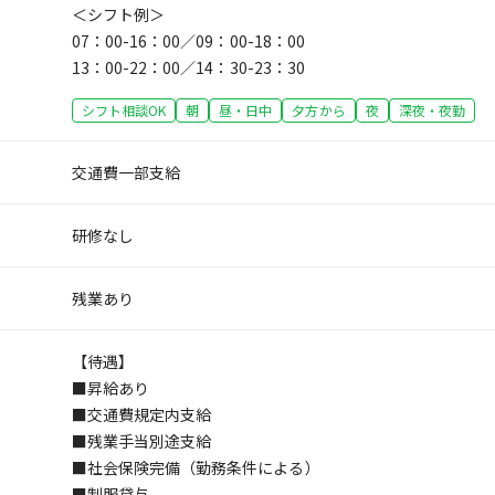
＜シフト例＞
07：00-16：00／09：00-18：00
13：00-22：00／14：30-23：30
シフト相談OK
朝
昼・日中
夕方から
夜
深夜・夜勤
交通費一部支給
研修なし
残業あり
【待遇】
■昇給あり
■交通費規定内支給
■残業手当別途支給
■社会保険完備（勤務条件による）
■制服貸与