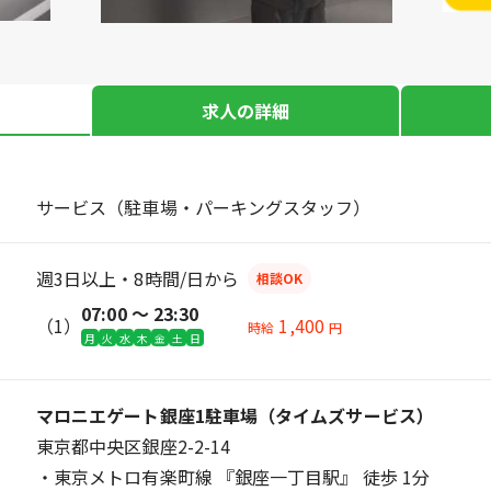
求人の詳細
サービス（駐車場・パーキングスタッフ）
週3日以上・8時間/日から
相談OK
07:00 〜 23:30
（1）
1,400
時給
円
月
火
水
木
金
土
日
マロニエゲート銀座1駐車場（タイムズサービス）
東京都中央区銀座2-2-14
・東京メトロ有楽町線 『銀座一丁目駅』 徒歩 1分