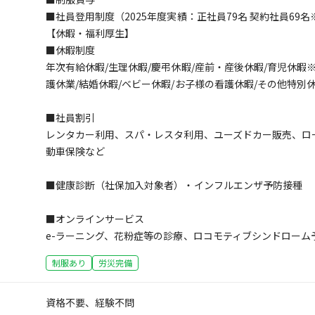
■社員登用制度（2025年度実績：正社員79名 契約社員69
【休暇・福利厚生】
■休暇制度
年次有給休暇/生理休暇/慶弔休暇/産前・産後休暇/育児休暇
護休業/結婚休暇/ベビー休暇/お子様の看護休暇/その他特別
■社員割引
レンタカー利用、スパ・レスタ利用、ユーズドカー販売、ロ
動車保険など
■健康診断（社保加入対象者）・インフルエンザ予防接種
■オンラインサービス
e-ラーニング、花粉症等の診療、ロコモティブシンドローム
制服あり
労災完備
資格不要、経験不問