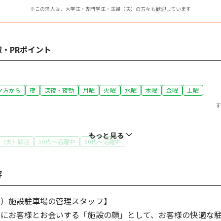
※この求人は、大学生・専門学生・主婦（夫）の方々も歓迎しています
・PRポイント
夕方から
夜
深夜・夜勤
月曜
火曜
水曜
木曜
金曜
土曜
もっと見る
（夫）歓迎
50代～活躍中
60代～活躍中
容
5分以内
人と接する仕事
ト）施設駐車場の管理スタッフ】
初にお客様とお会いする「施設の顔」として、お客様の快適な