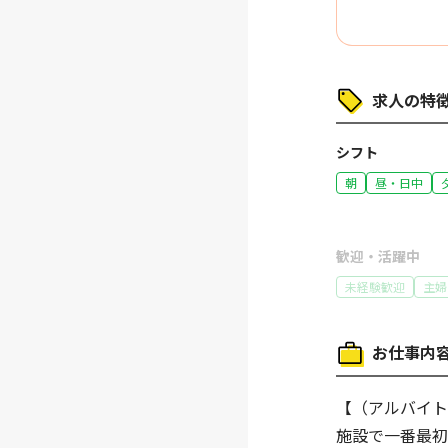
求人の特徴
シフト
朝
昼・日中
歓迎・活躍中
未経験歓迎
主婦
働き方
お仕事内
制服あり
駅から
給与
【（アルバイ
交通費支給
施設で一番最