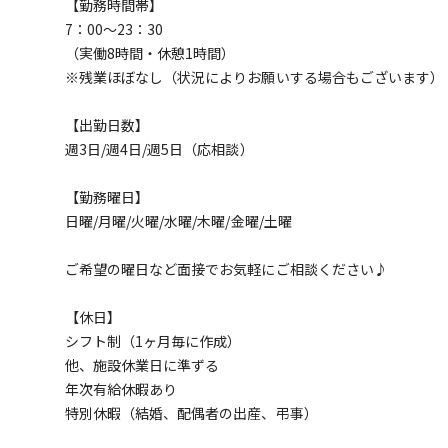
【勤務時間帯】
7：00～23：30
（実働8時間・休憩1時間）
※残業ほぼなし（状況によりお願いする場合もございます）
【出勤日数】
週3日/週4日/週5日（応相談）
【勤務曜日】
日曜/月曜/火曜/水曜/木曜/金曜/土曜
ご希望の曜日など面接でお気軽にご相談ください♪
【休日】
シフト制（1ヶ月毎に作成）
他、施設休業日に準ずる
年次有給休暇あり
特別休暇（結婚、配偶者の出産、弔事）