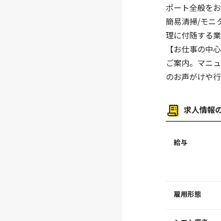
ポート全般をお
待遇・福利厚生
簡易清掃/モニ
労災完備
理に付随する業
【お仕事の中
ご案内。マニ
のお声がけや行
求人情報
給与
雇用形態